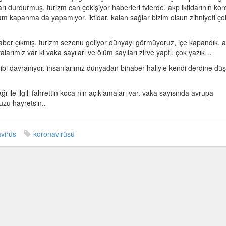
ları durdurmuş, turizm can çekişiyor haberleri tvlerde. akp iktidarının ko
am kapanma da yapamıyor. iktidar. kalan sağlar bizim olsun zihniyeti ço
 haber çıkmış. turizm sezonu geliyor dünyayı görmüyoruz, içe kapandık. a
arımız var ki vaka sayıları ve ölüm sayıları zirve yaptı. çok yazık…
gibi davranıyor. insanlarımız dünyadan bihaber haliyle kendi derdine d
 ile ilgili fahrettin koca nın açıklamaları var. vaka sayısında avrupa
uzu hayretsin..
virüs
koronavirüsü