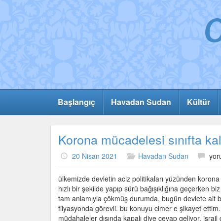
Başlangıç
Havadan Sudan
Kültür
Korona mücadelesi sınıfta kal
Kor
20 Nisan 2021
Havadan Sudan
yor
müc
sını
ülkemizde devletin aciz politikaları yüzünden korona 
kald
hızlı bir şekilde yapıp sürü bağışıklığına geçerken bi
için
tam anlamıyla çökmüş durumda, bugün devlete ait bi
filyasyonda görevli. bu konuyu cimer e şikayet ettim
müdahaleler dışında kapalı diye cevap geliyor. israi