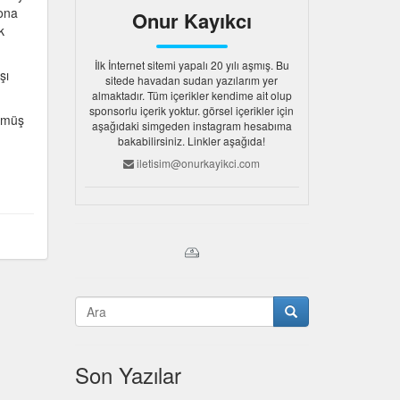
rona
Onur Kayıkcı
k
İlk İnternet sitemi yapalı 20 yılı aşmış. Bu
şı
sitede havadan sudan yazılarım yer
almaktadır. Tüm içerikler kendime ait olup
sponsorlu içerik yoktur. görsel içerikler için
üşmüş
aşağıdaki simgeden instagram hesabıma
bakabilirsiniz. Linkler aşağıda!
iletisim@onurkayikci.com
Son Yazılar