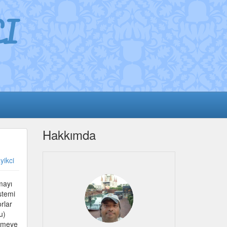
I
Hakkımda
yikci
mayı
stemi
rlar
u)
irmeye