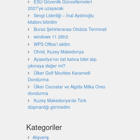
ESU Güvenlik Güncellemeleri
2027’ye uzayacak
Sevgi Liderliği – İnal Aydınoğlu
kitabını bitirdim
Bursa Şehirlerarası Otobüs Terminali
windows 11 26h2
WPS Office’i sildim
Ohrid, Kuzey Makedonya
Ayasofya’nın üst katına bilet alıp
çıkmaya değer mi?
Ülker Golf Mcvities Karamelli
Dondurma
Ülker Cocostar ve Algida Milka Oreo
dondurma
Kuzey Makedonya’da Türk
düşmanlığı görmedim
Kategoriler
Alışveriş