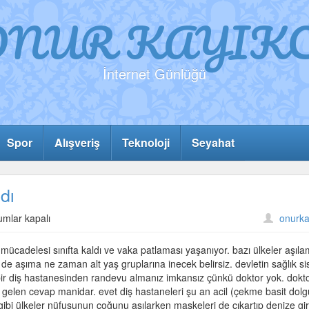
ONUR KAYIKC
İnternet Günlüğü
Spor
Alışveriş
Teknoloji
Seyahat
dı
ona
umlar kapalı
onurka
adelesi
fta
mücadelesi sınıfta kaldı ve vaka patlaması yaşanıyor. bazı ülkeler aşıla
ı
z de aşıma ne zaman alt yaş gruplarına inecek belirsiz. devletin sağlık si
r diş hastanesinden randevu almanız imkansız çünkü doktor yok. dokto
. gelen cevap manidar. evet diş hastaneleri şu an acil (çekme basit dolg
l gibi ülkeler nüfusunun çoğunu aşılarken maskeleri de çıkartıp denize g