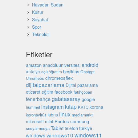
Havadan Sudan
Kültür
Seyahat
Spor
Teknoloji
Etiketler
android
amazon
anadoluüniversitesi
beşiktaş
antalya
açıköğretim
Chatgpt
chromeosflex
Chromeos
dijitalpazarlama
Dijital pazarlama
eticaret
eğitim
facebook
fatihçoban
galatasaray
fenerbahçe
google
kitap
instagram
korona
hummel
KKTC
linux
kıbrıs
koronavirüs
mediamarkt
microsoft
mint
Pardus
samsung
Tablet
türkiye
telefon
sosyalmedya
windows10
windows11
windows