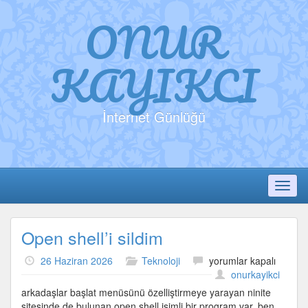
ONUR
KAYIKCI
İnternet Günlüğü
Toggl
Open shell’i sildim
Open
26 Haziran 2026
Teknoloji
yorumlar kapalı
shell’i
onurkayikci
sildim
arkadaşlar başlat menüsünü özelliştirmeye yarayan ninite
için
sitesinde de bulunan open shell isimli bir program var. ben