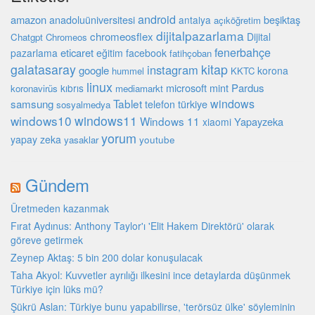
android
amazon
beşiktaş
anadoluüniversitesi
antalya
açıköğretim
dijitalpazarlama
chromeosflex
Dijital
Chatgpt
Chromeos
fenerbahçe
eticaret
pazarlama
eğitim
facebook
fatihçoban
galatasaray
kitap
instagram
google
korona
hummel
KKTC
linux
microsoft
mint
Pardus
kıbrıs
koronavirüs
mediamarkt
Tablet
windows
samsung
türkiye
telefon
sosyalmedya
windows10
windows11
Windows 11
Yapayzeka
xiaomi
yorum
yapay zeka
youtube
yasaklar
Gündem
Üretmeden kazanmak
Fırat Aydınus: Anthony Taylor'ı 'Elit Hakem Direktörü' olarak
göreve getirmek
Zeynep Aktaş: 5 bin 200 dolar konuşulacak
Taha Akyol: Kuvvetler ayrılığı ilkesini ince detaylarda düşünmek
Türkiye için lüks mü?
Şükrü Aslan: Türkiye bunu yapabilirse, 'terörsüz ülke' söyleminin