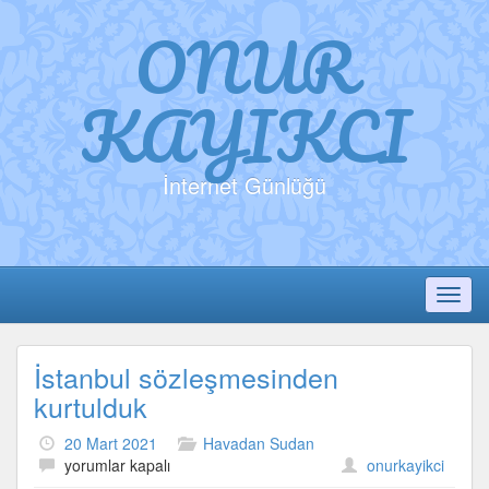
ONUR
KAYIKCI
İnternet Günlüğü
Toggl
İstanbul sözleşmesinden
kurtulduk
20 Mart 2021
Havadan Sudan
İstanbul
yorumlar kapalı
onurkayikci
sözleşmesinden