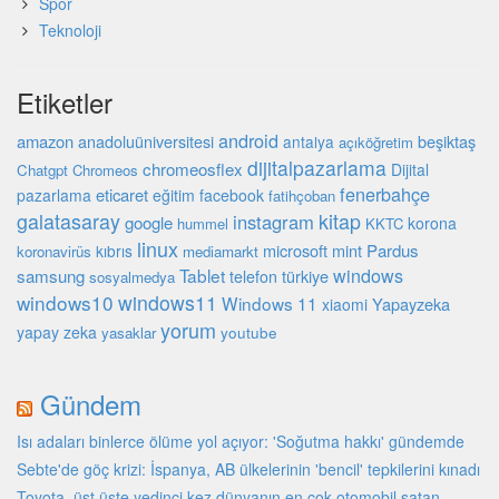
Spor
Teknoloji
Etiketler
android
amazon
anadoluüniversitesi
beşiktaş
antalya
açıköğretim
dijitalpazarlama
chromeosflex
Dijital
Chatgpt
Chromeos
fenerbahçe
eticaret
pazarlama
eğitim
facebook
fatihçoban
galatasaray
kitap
instagram
google
korona
hummel
KKTC
linux
microsoft
mint
Pardus
kıbrıs
koronavirüs
mediamarkt
windows
Tablet
samsung
türkiye
telefon
sosyalmedya
windows10
windows11
Windows 11
Yapayzeka
xiaomi
yorum
yapay zeka
youtube
yasaklar
Gündem
Isı adaları binlerce ölüme yol açıyor: 'Soğutma hakkı' gündemde
Sebte'de göç krizi: İspanya, AB ülkelerinin 'bencil' tepkilerini kınadı
Toyota, üst üste yedinci kez dünyanın en çok otomobil satan