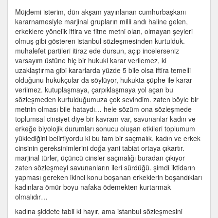
kurtulduk
Müjdemi isterim, dün akşam yayınlanan cumhurbaşkanı
için
kararnamesiyle marjinal grupların milli andı haline gelen,
erkeklere yönelik iftira ve fitne metni olan, olmayan şeyleri
olmuş gibi gösteren istanbul sözleşmesinden kurtulduk.
muhalefet partileri itiraz ede dursun, açıp incelerseniz
varsayım üstüne hiç bir hukuki karar verilemez, ki
uzaklaştırma gibi kararlarda yüzde 5 bile olsa iftira temelli
olduğunu hukukçular da söylüyor, hukukta şüphe ile karar
verilmez. kutuplaşmaya, çarpıklaşmaya yol açan bu
sözleşmeden kurtulduğumuza çok sevindim. zaten böyle bir
metnin olması bile hataydı… hele sözüm ona sözleşmede
toplumsal cinsiyet diye bir kavram var, savunanlar kadın ve
erkeğe biyolojik durumları sonucu oluşan etkileri toplumum
yüklediğini belirtiyordu ki bu tam bir saçmalık, kadın ve erkek
cinsinin gereksinimlerini doğa yani tabiat ortaya çıkartır.
marjinal türler, üçüncü cinsler saçmalığı buradan çıkıyor
zaten sözleşmeyi savunanların ileri sürdüğü. şimdi iktidarın
yapması gereken ikinci konu boşanan erkeklerin boşandıkları
kadınlara ömür boyu nafaka ödemekten kurtarmak
olmalıdır…
kadına şiddete tabii ki hayır, ama istanbul sözleşmesini