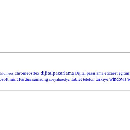
dijitalpazarlama
chromeosflex
eticaret
eğitim
hromeos
Dijital pazarlama
w
Tablet
windows
osoft
mint
Pardus
samsung
telefon
türkiye
sosyalmedya