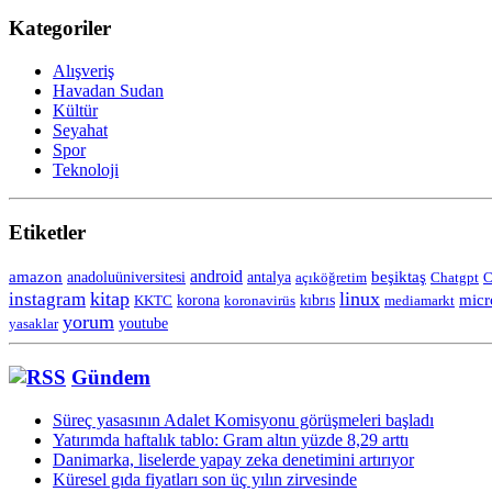
Kategoriler
Alışveriş
Havadan Sudan
Kültür
Seyahat
Spor
Teknoloji
Etiketler
android
amazon
anadoluüniversitesi
beşiktaş
antalya
açıköğretim
Chatgpt
C
kitap
linux
instagram
korona
micr
KKTC
koronavirüs
kıbrıs
mediamarkt
yorum
yasaklar
youtube
Gündem
Süreç yasasının Adalet Komisyonu görüşmeleri başladı
Yatırımda haftalık tablo: Gram altın yüzde 8,29 arttı
Danimarka, liselerde yapay zeka denetimini artırıyor
Küresel gıda fiyatları son üç yılın zirvesinde