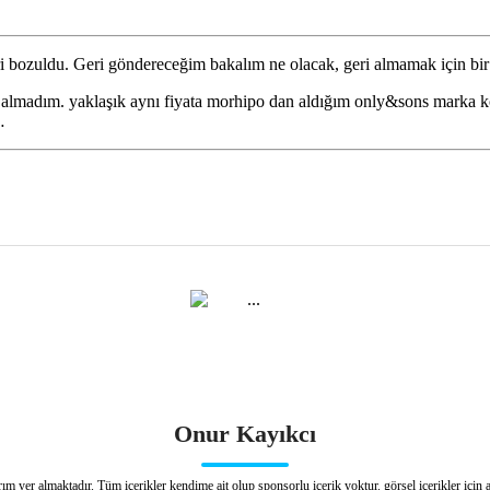
ri bozuldu. Geri göndereceğim bakalım ne olacak, geri almamak için bi
lmadım. yaklaşık aynı fiyata morhipo dan aldığım only&sons marka kotla
…
Onur Kayıkcı
arım yer almaktadır. Tüm içerikler kendime ait olup sponsorlu içerik yoktur. görsel içerikler içi