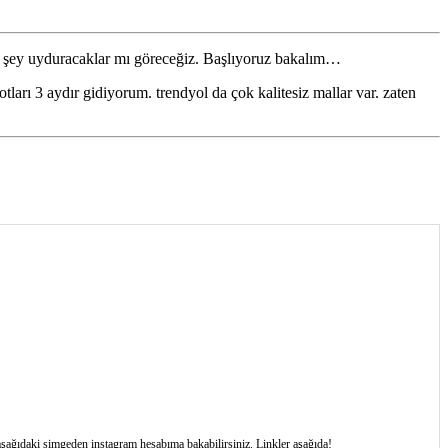
r şey uyduracaklar mı göreceğiz. Başlıyoruz bakalım…
rı 3 aydır gidiyorum. trendyol da çok kalitesiz mallar var. zaten
n aşağıdaki simgeden instagram hesabıma bakabilirsiniz. Linkler aşağıda!