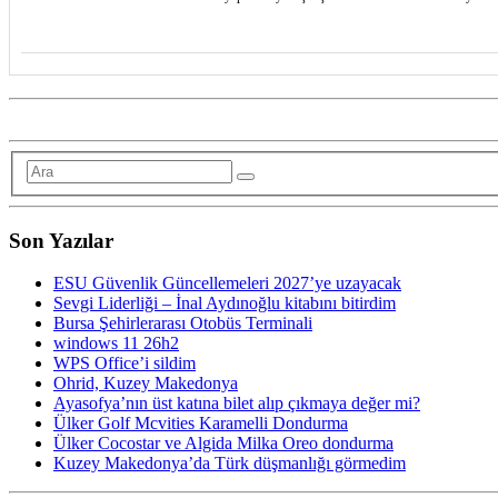
Son Yazılar
ESU Güvenlik Güncellemeleri 2027’ye uzayacak
Sevgi Liderliği – İnal Aydınoğlu kitabını bitirdim
Bursa Şehirlerarası Otobüs Terminali
windows 11 26h2
WPS Office’i sildim
Ohrid, Kuzey Makedonya
Ayasofya’nın üst katına bilet alıp çıkmaya değer mi?
Ülker Golf Mcvities Karamelli Dondurma
Ülker Cocostar ve Algida Milka Oreo dondurma
Kuzey Makedonya’da Türk düşmanlığı görmedim