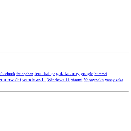
galatasaray
fenerbahçe
facebook
google
fatihçoban
hummel
windows11
indows10
Windows 11
Yapayzeka
yapay zeka
xiaomi