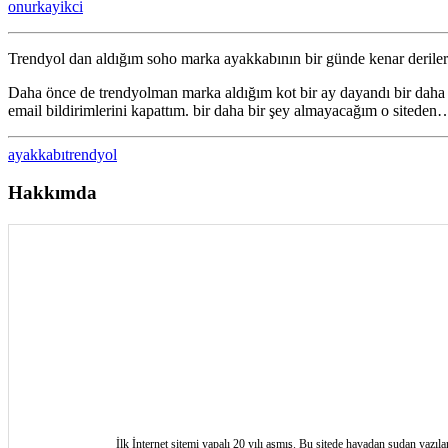
onurkayikci
için
Trendyol dan aldığım soho marka ayakkabının bir günde kenar derile
Daha önce de trendyolman marka aldığım kot bir ay dayandı bir daha a
email bildirimlerini kapattım. bir daha bir şey almayacağım o siteden
ayakkabı
trendyol
Hakkımda
İlk İnternet sitemi yapalı 20 yılı aşmış. Bu sitede havadan sudan yazıl