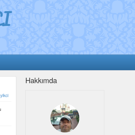
I
Hakkımda
yikci
u