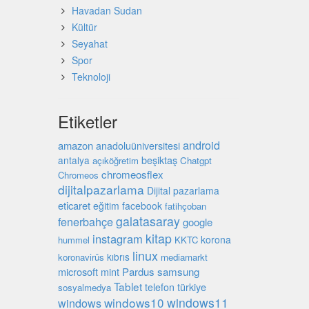
Havadan Sudan
Kültür
Seyahat
Spor
Teknoloji
Etiketler
android
amazon
anadoluüniversitesi
beşiktaş
antalya
açıköğretim
Chatgpt
chromeosflex
Chromeos
dijitalpazarlama
Dijital pazarlama
eticaret
eğitim
facebook
fatihçoban
galatasaray
fenerbahçe
google
kitap
instagram
korona
hummel
KKTC
linux
kıbrıs
koronavirüs
mediamarkt
microsoft
mint
Pardus
samsung
Tablet
türkiye
telefon
sosyalmedya
windows10
windows11
windows