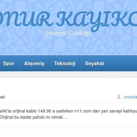
ONUR KAYIKC
İnternet Günlüğü
Spor
Alışveriş
Teknoloji
Seyahat
alı
onurka
rkt’ta orijinal kablo 149.90 a satılırken n11.com dan yan sanayi kabloy
 Orijinal bu kadar pahalı mı olmalı…