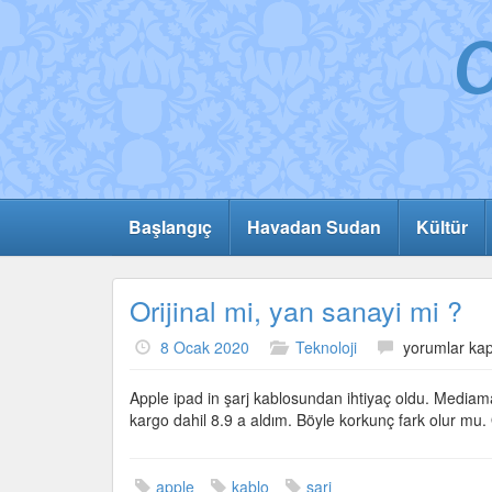
Başlangıç
Havadan Sudan
Kültür
Orijinal mi, yan sanayi mi ?
Orijinal
8 Ocak 2020
Teknoloji
yorumlar kap
mi,
yan
Apple ipad in şarj kablosundan ihtiyaç oldu. Mediama
sanayi
kargo dahil 8.9 a aldım. Böyle korkunç fark olur mu.
mi
?
için
apple
kablo
şarj