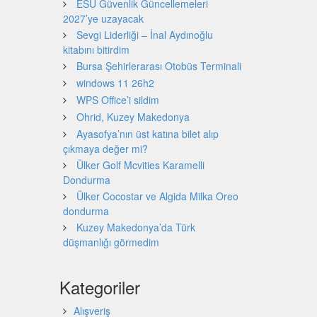
ESU Güvenlik Güncellemeleri
2027’ye uzayacak
Sevgi Liderliği – İnal Aydınoğlu
kitabını bitirdim
Bursa Şehirlerarası Otobüs Terminali
windows 11 26h2
WPS Office’i sildim
Ohrid, Kuzey Makedonya
Ayasofya’nın üst katına bilet alıp
çıkmaya değer mi?
Ülker Golf Mcvities Karamelli
Dondurma
Ülker Cocostar ve Algida Milka Oreo
dondurma
Kuzey Makedonya’da Türk
düşmanlığı görmedim
Kategoriler
Alışveriş