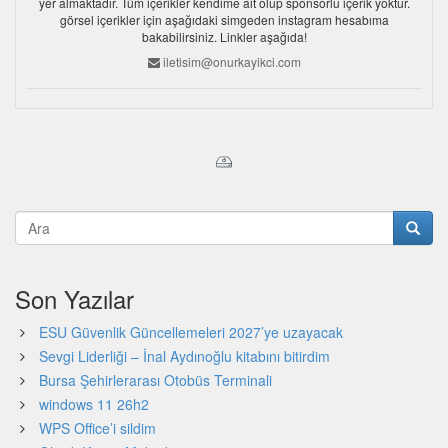
yer almaktadır. Tüm içerikler kendime ait olup sponsorlu içerik yoktur.
görsel içerikler için aşağıdaki simgeden instagram hesabıma
bakabilirsiniz. Linkler aşağıda!
iletisim@onurkayikci.com
Son Yazılar
ESU Güvenlik Güncellemeleri 2027’ye uzayacak
Sevgi Liderliği – İnal Aydınoğlu kitabını bitirdim
Bursa Şehirlerarası Otobüs Terminali
windows 11 26h2
WPS Office’i sildim