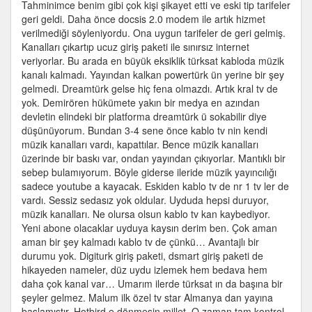
Tahminimce benim gibi çok kişi şikayet etti ve eski tip tarifeler
geri geldi. Daha önce docsis 2.0 modem ile artık hizmet
verilmediği söyleniyordu. Ona uygun tarifeler de geri gelmiş.
Kanalları çıkartıp ucuz giriş paketi ile sınırsız internet
veriyorlar. Bu arada en büyük eksiklik türksat kabloda müzik
kanalı kalmadı. Yayından kalkan powertürk ün yerine bir şey
gelmedi. Dreamtürk gelse hiç fena olmazdı. Artık kral tv de
yok. Demirören hükümete yakın bir medya en azından
devletin elindeki bir platforma dreamtürk ü sokabilir diye
düşünüyorum. Bundan 3-4 sene önce kablo tv nin kendi
müzik kanalları vardı, kapattılar. Bence müzik kanalları
üzerinde bir baskı var, ondan yayından çıkıyorlar. Mantıklı bir
sebep bulamıyorum. Böyle giderse ileride müzik yayıncılığı
sadece youtube a kayacak. Eskiden kablo tv de nr 1 tv ler de
vardı. Sessiz sedasız yok oldular. Uyduda hepsi duruyor,
müzik kanalları. Ne olursa olsun kablo tv kan kaybediyor.
Yeni abone olacaklar uyduya kaysın derim ben. Çok aman
aman bir şey kalmadı kablo tv de çünkü… Avantajlı bir
durumu yok. Digiturk giriş paketi, dsmart giriş paketi de
hikayeden nameler, düz uydu izlemek hem bedava hem
daha çok kanal var… Umarım ilerde türksat ın da başına bir
şeyler gelmez. Malum ilk özel tv star Almanya dan yayına
başlamıştır. Hotbird e dönmesin millet. O zaman tam kontrol