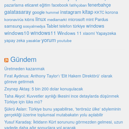
fenerbahçe
eticaret
pazarlama
eğitim
facebook
fatihçoban
galatasaray
kitap
instagram
google
korona
hummel
KKTC
linux
microsoft
mint
Pardus
kıbrıs
koronavirüs
mediamarkt
Tablet
windows
samsung
türkiye
telefon
sosyalmedya
windows10
windows11
Windows 11
Yapayzeka
xiaomi
yorum
yapay zeka
youtube
yasaklar
Gündem
Üretmeden kazanmak
Fırat Aydınus: Anthony Taylor'ı 'Elit Hakem Direktörü' olarak
göreve getirmek
Zeynep Aktaş: 5 bin 200 dolar konuşulacak
Taha Akyol: Kuvvetler ayrılığı ilkesini ince detaylarda düşünmek
Türkiye için lüks mü?
Şükrü Aslan: Türkiye bunu yapabilirse, 'terörsüz ülke' söyleminin
gerçekliği üzerine toplumsal mutabakatın yolu açılabilir
Yusuf Karadaş: İktidarın Kürt sorununu görmezden gelmesi, uzun
vadede daha ağır sonuçlara yol açacak