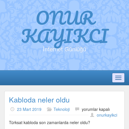
ONUR
KAYIKCI
İnternet Günlüğü
Toggl
Kabloda neler oldu
Kabloda
23 Mart 2019
Teknoloji
yorumlar kapalı
neler
onurkayikci
oldu
Türksat kabloda son zamanlarda neler oldu?
için