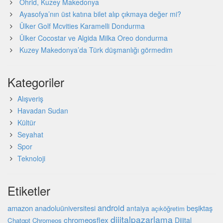
Ohrid, Kuzey Makedonya
Ayasofya’nın üst katına bilet alıp çıkmaya değer mi?
Ülker Golf Mcvities Karamelli Dondurma
Ülker Cocostar ve Algida Milka Oreo dondurma
Kuzey Makedonya’da Türk düşmanlığı görmedim
Kategoriler
Alışveriş
Havadan Sudan
Kültür
Seyahat
Spor
Teknoloji
Etiketler
android
amazon
beşiktaş
anadoluüniversitesi
antalya
açıköğretim
dijitalpazarlama
chromeosflex
Dijital
Chatgpt
Chromeos