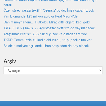
kararı
Özel, süreç yasası teklifini 'özensiz' buldu: İmza çabamız yok
Yan Diomande 125 milyon avroya Real Madrid'de
Canım meyhanem… Futbolcu Miraç gitti, ciğerci kedi geldi
'GTA 6: Geniş bakış' 27 Ağustos'ta: Netflix'te de yayınlanacak
Araştırma: Pestisit, ALS riskini yüzde 71'e kadar artırıyor
TKDF: Temmuz'da 19 kadın öldürüldü, 11 şüpheli ölüm var
Salah'ın maliyeti açıklandı: Ürün satışından da pay alacak
Arşiv
Arşiv