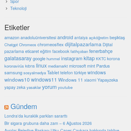
Spor
Teknoloji
Etiketler
android
amazon
beşiktaş
anadoluüniversitesi
antalya
açıköğretim
dijitalpazarlama
chromeosflex
Dijital
Chatgpt
Chromeos
fenerbahçe
eticaret
pazarlama
eğitim
facebook
fatihçoban
galatasaray
kitap
instagram
google
korona
hummel
KKTC
linux
microsoft
mint
Pardus
kıbrıs
koronavirüs
mediamarkt
Tablet
windows
samsung
türkiye
telefon
sosyalmedya
windows10
windows11
Windows 11
Yapayzeka
xiaomi
yorum
yapay zeka
youtube
yasaklar
Gündem
Londra'da kuraklık parkları sararttı
Bir sigara grubuna daha zam – 6 Ağustos 2026
Avcılar Belediye Başkanı Utku Caner Çaykara hakkında tahliye