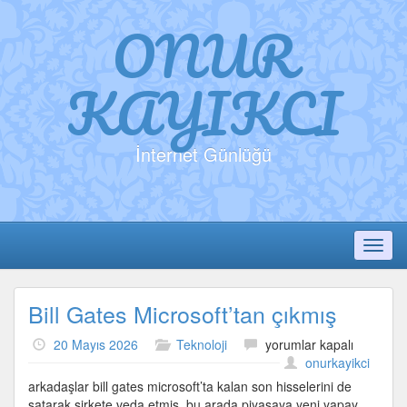
ONUR
KAYIKCI
İnternet Günlüğü
Toggl
Bill Gates Microsoft’tan çıkmış
Bill
20 Mayıs 2026
Teknoloji
yorumlar kapalı
Gates
onurkayikci
Microsoft’tan
arkadaşlar bill gates microsoft’ta kalan son hisselerini de
çıkmış
satarak şirkete veda etmiş. bu arada piyasaya yeni yapay