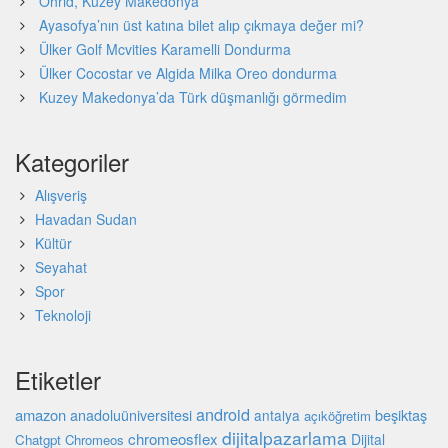
Ohrid, Kuzey Makedonya
Ayasofya’nın üst katına bilet alıp çıkmaya değer mi?
Ülker Golf Mcvities Karamelli Dondurma
Ülker Cocostar ve Algida Milka Oreo dondurma
Kuzey Makedonya’da Türk düşmanlığı görmedim
Kategoriler
Alışveriş
Havadan Sudan
Kültür
Seyahat
Spor
Teknoloji
Etiketler
android
amazon
beşiktaş
anadoluüniversitesi
antalya
açıköğretim
dijitalpazarlama
chromeosflex
Dijital
Chatgpt
Chromeos