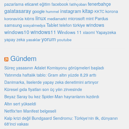
fenerbahçe
eticaret
pazarlama
eğitim
facebook
fatihçoban
galatasaray
kitap
instagram
google
korona
hummel
KKTC
linux
microsoft
mint
Pardus
kıbrıs
koronavirüs
mediamarkt
Tablet
windows
samsung
türkiye
telefon
sosyalmedya
windows10
windows11
Windows 11
Yapayzeka
xiaomi
yorum
yapay zeka
youtube
yasaklar
Gündem
Süreç yasasının Adalet Komisyonu görüşmeleri başladı
Yatırımda haftalık tablo: Gram altın yüzde 8,29 arttı
Danimarka, liselerde yapay zeka denetimini artırıyor
Küresel gıda fiyatları son üç yılın zirvesinde
Beyaz Saray bu kez Spider-Man hayranlarını kızdırdı
Altın sert yükseldi
Netflix'ten Manifest belgeseli
Kalp krizi değil Bundgaard Sendromu: Türkiye'nin ilk, dünyanın
68'inci vakası