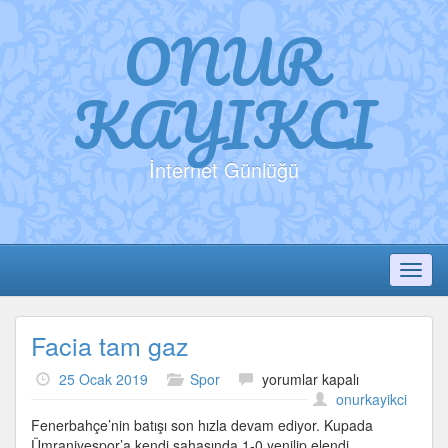
ONUR
KAYIKCI
İnternet Günlüğü
Toggl
Facia tam gaz
Facia
25 Ocak 2019
Spor
yorumlar kapalı
tam
onurkayikci
gaz
Fenerbahçe’nin batışı son hızla devam ediyor. Kupada
için
Ümraniyespor’a kendi sahasında 1-0 yenilip elendi.