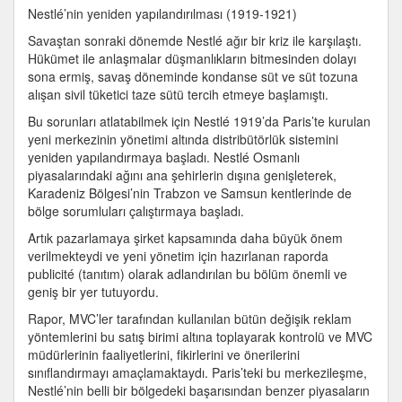
Nestlé’nin yeniden yapılandırılması (1919-1921)
Savaştan sonraki dönemde Nestlé ağır bir kriz ile karşılaştı.
Hükümet ile anlaşmalar düşmanlıkların bitmesinden dolayı
sona ermiş, savaş döneminde kondanse süt ve süt tozuna
alışan sivil tüketici taze sütü tercih etmeye başlamıştı.
Bu sorunları atlatabilmek için Nestlé 1919’da Paris’te kurulan
yeni merkezinin yönetimi altında distribütörlük sistemini
yeniden yapılandırmaya başladı. Nestlé Osmanlı
piyasalarındaki ağını ana şehirlerin dışına genişleterek,
Karadeniz Bölgesi’nin Trabzon ve Samsun kentlerinde de
bölge sorumluları çalıştırmaya başladı.
Artık pazarlamaya şirket kapsamında daha büyük önem
verilmekteydi ve yeni yönetim için hazırlanan raporda
publicité (tanıtım) olarak adlandırılan bu bölüm önemli ve
geniş bir yer tutuyordu.
Rapor, MVC’ler tarafından kullanılan bütün değişik reklam
yöntemlerini bu satış birimi altına toplayarak kontrolü ve MVC
müdürlerinin faaliyetlerini, fikirlerini ve önerilerini
sınıflandırmayı amaçlamaktaydı. Paris’teki bu merkezileşme,
Nestlé’nin belli bir bölgedeki başarısından benzer piyasaların