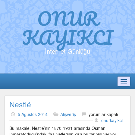
ONUR
KAYIKCI
İnternet Günlüğü
Toggl
Nestlé
Nestlé
5 Ağustos 2014
Alışveriş
yorumlar kapalı
için
onurkayikci
Bu makale, Nestlé’nin 1870-1921 arasında Osmanlı
İmparatorluğu’ndaki faaliyetlerinin kısa bir tarihini veriyor.