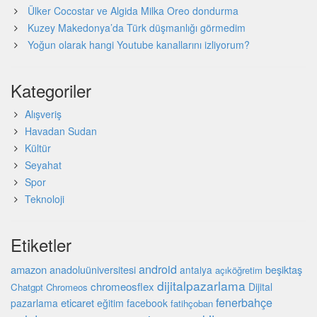
Ülker Cocostar ve Algida Milka Oreo dondurma
Kuzey Makedonya’da Türk düşmanlığı görmedim
Yoğun olarak hangi Youtube kanallarını izliyorum?
Kategoriler
Alışveriş
Havadan Sudan
Kültür
Seyahat
Spor
Teknoloji
Etiketler
android
amazon
beşiktaş
anadoluüniversitesi
antalya
açıköğretim
dijitalpazarlama
chromeosflex
Dijital
Chatgpt
Chromeos
fenerbahçe
eticaret
pazarlama
eğitim
facebook
fatihçoban