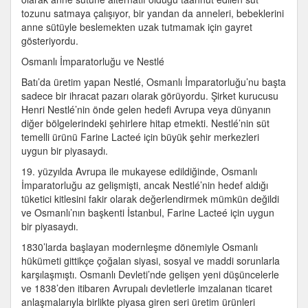
tozunu satmaya çalışıyor, bir yandan da anneleri, bebeklerini
anne sütüyle beslemekten uzak tutmamak için gayret
gösteriyordu.
Osmanlı İmparatorluğu ve Nestlé
Batı’da üretim yapan Nestlé, Osmanlı İmparatorluğu’nu başta
sadece bir ihracat pazarı olarak görüyordu. Şirket kurucusu
Henri Nestlé’nin önde gelen hedefi Avrupa veya dünyanın
diğer bölgelerindeki şehirlere hitap etmekti. Nestlé’nin süt
temelli ürünü Farine Lacteé için büyük şehir merkezleri
uygun bir piyasaydı.
19. yüzyılda Avrupa ile mukayese edildiğinde, Osmanlı
İmparatorluğu az gelişmişti, ancak Nestlé’nin hedef aldığı
tüketici kitlesini fakir olarak değerlendirmek mümkün değildi
ve Osmanlı’nın başkenti İstanbul, Farine Lacteé için uygun
bir piyasaydı.
1830’larda başlayan modernleşme dönemiyle Osmanlı
hükümeti gittikçe çoğalan siyasi, sosyal ve maddi sorunlarla
karşılaşmıştı. Osmanlı Devleti’nde gelişen yeni düşüncelerle
ve 1838’den itibaren Avrupalı devletlerle imzalanan ticaret
anlaşmalarıyla birlikte piyasa giren seri üretim ürünleri