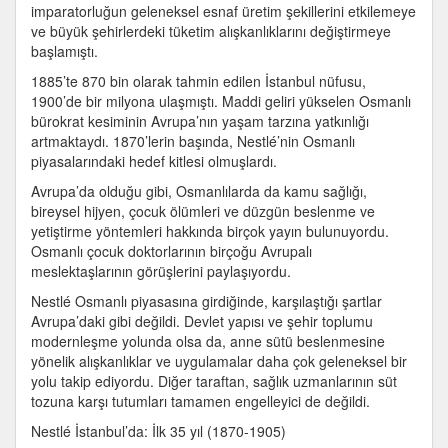
imparatorluğun geleneksel esnaf üretim şekillerini etkilemeye
ve büyük şehirlerdeki tüketim alışkanlıklarını değiştirmeye
başlamıştı.
1885’te 870 bin olarak tahmin edilen İstanbul nüfusu,
1900’de bir milyona ulaşmıştı. Maddi geliri yükselen Osmanlı
bürokrat kesiminin Avrupa’nın yaşam tarzına yatkınlığı
artmaktaydı. 1870’lerin başında, Nestlé’nin Osmanlı
piyasalarındaki hedef kitlesi olmuşlardı.
Avrupa’da olduğu gibi, Osmanlılarda da kamu sağlığı,
bireysel hijyen, çocuk ölümleri ve düzgün beslenme ve
yetiştirme yöntemleri hakkında birçok yayın bulunuyordu.
Osmanlı çocuk doktorlarının birçoğu Avrupalı
meslektaşlarının görüşlerini paylaşıyordu.
Nestlé Osmanlı piyasasına girdiğinde, karşılaştığı şartlar
Avrupa’daki gibi değildi. Devlet yapısı ve şehir toplumu
modernleşme yolunda olsa da, anne sütü beslenmesine
yönelik alışkanlıklar ve uygulamalar daha çok geleneksel bir
yolu takip ediyordu. Diğer taraftan, sağlık uzmanlarının süt
tozuna karşı tutumları tamamen engelleyici de değildi.
Nestlé İstanbul’da: İlk 35 yıl (1870-1905)