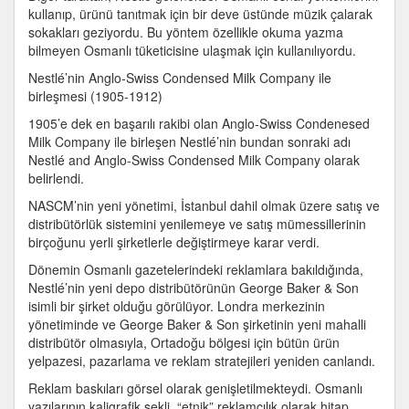
kullanıp, ürünü tanıtmak için bir deve üstünde müzik çalarak
sokakları geziyordu. Bu yöntem özellikle okuma yazma
bilmeyen Osmanlı tüketicisine ulaşmak için kullanılıyordu.
Nestlé’nin Anglo-Swiss Condensed Milk Company ile
birleşmesi (1905-1912)
1905’e dek en başarılı rakibi olan Anglo-Swiss Condenesed
Milk Company ile birleşen Nestlé’nin bundan sonraki adı
Nestlé and Anglo-Swiss Condensed Milk Company olarak
belirlendi.
NASCM’nin yeni yönetimi, İstanbul dahil olmak üzere satış ve
distribütörlük sistemini yenilemeye ve satış mümessillerinin
birçoğunu yerli şirketlerle değiştirmeye karar verdi.
Dönemin Osmanlı gazetelerindeki reklamlara bakıldığında,
Nestlé’nin yeni depo distribütörünün George Baker & Son
isimli bir şirket olduğu görülüyor. Londra merkezinin
yönetiminde ve George Baker & Son şirketinin yeni mahalli
distribütör olmasıyla, Ortadoğu bölgesi için bütün ürün
yelpazesi, pazarlama ve reklam stratejileri yeniden canlandı.
Reklam baskıları görsel olarak genişletilmekteydi. Osmanlı
yazılarının kaligrafik şekli, “etnik” reklamcılık olarak hitap