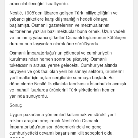
aracı olabileceğini ispatlıyordu.
Nestlé, 1908’den itibaren gelişen Türk milliyetçiliğinin ve
yabancı şirketlere karşı düşmanlığın hedefi olmaya
başlamıştı. Osmanlı gazetelerinin ve mecmualarının
editörlerine yazılan bazı mektuplar buna örnek. Uzun vadeli
ve tanınmış yabancı şirketler Osmanlı toplumunun kötüleşen
durumunun taşıyıcıları olarak öne sürülüyordu.
Osmanlı İmparatorluğu’nun çökmesi ve cumhuriyetin
kurulmasından hemen sonra bu şikayetçi Osmanlı
tüketicisinin arzusu yerine gelecekti. Cumhuriyet altında
büyüyen ve çok faal olan yerli bir sanayi sektörü, ürünlerini
yerli mallar için açılan sergilerde sunmaya başladı. Bu
dönemlerde Nestlé ilk çikolata fabrikasını İstanbul’da açmıştı
ve mahalli fuarlarda ürünlerini Türk şirketlerinin hemen
yanında sunuyordu.
Sonuç
Uygun pazarlama yöntemleri kullanmak ve sürekli yeni
reklam araçları araştırmak Nestlé’nin Osmanlı
İmparatorluğu’nun son dönemlerindeki ve genç
cumhuriyetteki devamlı başarısının kilit sebepleri oldu.