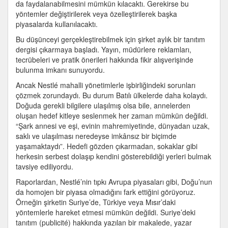
da faydalanabilmesini mümkün kılacaktı. Gerekirse bu
yöntemler değiştirilerek veya özelleştirilerek başka
piyasalarda kullanılacaktı.
Bu düşünceyi gerçekleştirebilmek için şirket aylık bir tanıtım
dergisi çıkarmaya başladı. Yayın, müdürlere reklamları,
tecrübeleri ve pratik önerileri hakkında fikir alışverişinde
bulunma imkanı sunuyordu.
Ancak Nestlé mahalli yönetimlerle işbirliğindeki sorunları
çözmek zorundaydı. Bu durum Batılı ülkelerde daha kolaydı.
Doğuda gerekli bilgilere ulaşılmış olsa bile, annelerden
oluşan hedef kitleye seslenmek her zaman mümkün değildi.
“Şark annesi ve eşi, evinin mahremiyetinde, dünyadan uzak,
saklı ve ulaşılması neredeyse imkânsız bir biçimde
yaşamaktaydı”. Hedefi gözden çıkarmadan, sokaklar gibi
herkesin serbest dolaşıp kendini gösterebildiği yerleri bulmak
tavsiye ediliyordu.
Raporlardan, Nestlé’nin tıpkı Avrupa piyasaları gibi, Doğu’nun
da homojen bir piyasa olmadığını fark ettiğini görüyoruz.
Örneğin şirketin Suriye’de, Türkiye veya Mısır’daki
yöntemlerle hareket etmesi mümkün değildi. Suriye’deki
tanıtım (publicité) hakkında yazılan bir makalede, yazar