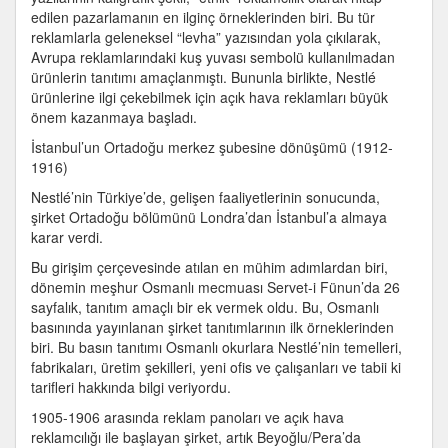
edilen pazarlamanın en ilginç örneklerinden biri. Bu tür
reklamlarla geleneksel “levha” yazısından yola çıkılarak,
Avrupa reklamlarındaki kuş yuvası sembolü kullanılmadan
ürünlerin tanıtımı amaçlanmıştı. Bununla birlikte, Nestlé
ürünlerine ilgi çekebilmek için açık hava reklamları büyük
önem kazanmaya başladı.
İstanbul’un Ortadoğu merkez şubesine dönüşümü (1912-
1916)
Nestlé’nin Türkiye’de, gelişen faaliyetlerinin sonucunda,
şirket Ortadoğu bölümünü Londra’dan İstanbul’a almaya
karar verdi.
Bu girişim çerçevesinde atılan en mühim adımlardan biri,
dönemin meşhur Osmanlı mecmuası Servet-i Fünun’da 26
sayfalık, tanıtım amaçlı bir ek vermek oldu. Bu, Osmanlı
basınında yayınlanan şirket tanıtımlarının ilk örneklerinden
biri. Bu basın tanıtımı Osmanlı okurlara Nestlé’nin temelleri,
fabrikaları, üretim şekilleri, yeni ofis ve çalışanları ve tabii ki
tarifleri hakkında bilgi veriyordu.
1905-1906 arasında reklam panoları ve açık hava
reklamcılığı ile başlayan şirket, artık Beyoğlu/Pera’da