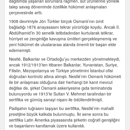
dağıtımda yaşanan sorunlara rağmen, süt ürünlerine yönelik
talep savaş döneminde özellikle hükümet anlaşmaları
çerçevesinde arttı.
1908 devrimiyle Jön Türkler birçok Osmanlı’nın ümit
bağladığı 1876 anayasasını tekrar yürürlüğe koydu. Ancak II.
Abdülhamid’in 30 senelik istibdadından kurtularak istikrar,
hürriyet ve zenginliğe kavuşma ümitleri gerçekleşmemiş ve
yeni hükümet de uluslararası alanda önemli bir başarı elde
edememişti.
Nestlé, Balkanlar ve Ortadoğu’yu merkezden yönetmekteydi,
ancak 1912/1913’ten itibaren Balkanlar, Yunanistan, Suriye,
Filistin, Mezopotamya ve Türkiye yönetimini İstanbul ofisi
doğrudan kontrolü altına almıştı. Nestlé’nin Osmanlı hükümeti
ile bir anlaşması olduğuna dair herhangi bir kanıt mevcut
değilse de, şirket Osmanlı askeriyesine gıda teminatında
bulunuyordu ve 1913’te Sultan V. Mehmet tarafından bir
sertifika ve gümüş sanayi nişanı ile ödüllendirilmişti.
Padişahın tuğrasını taşıyan bu sertifika, Nestlé’nin mahalli
prestijine büyük katkıda bulunmuştu. İki sene sonra bu
sertifika Latin Amerika piyasasında şirketin coğrafi genişliğini
ve başarılarını kanıtlamak üzere kullanıldı.