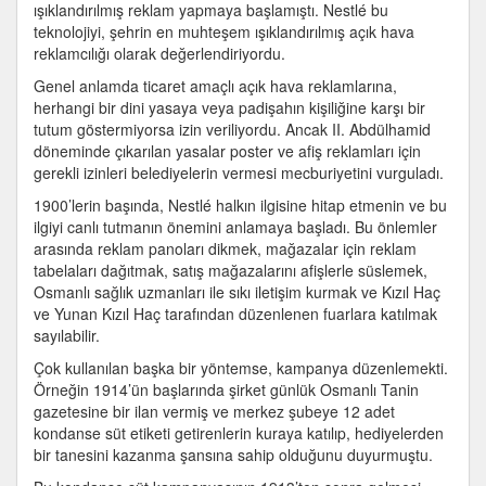
ışıklandırılmış reklam yapmaya başlamıştı. Nestlé bu
teknolojiyi, şehrin en muhteşem ışıklandırılmış açık hava
reklamcılığı olarak değerlendiriyordu.
Genel anlamda ticaret amaçlı açık hava reklamlarına,
herhangi bir dini yasaya veya padişahın kişiliğine karşı bir
tutum göstermiyorsa izin veriliyordu. Ancak II. Abdülhamid
döneminde çıkarılan yasalar poster ve afiş reklamları için
gerekli izinleri belediyelerin vermesi mecburiyetini vurguladı.
1900’lerin başında, Nestlé halkın ilgisine hitap etmenin ve bu
ilgiyi canlı tutmanın önemini anlamaya başladı. Bu önlemler
arasında reklam panoları dikmek, mağazalar için reklam
tabelaları dağıtmak, satış mağazalarını afişlerle süslemek,
Osmanlı sağlık uzmanları ile sıkı iletişim kurmak ve Kızıl Haç
ve Yunan Kızıl Haç tarafından düzenlenen fuarlara katılmak
sayılabilir.
Çok kullanılan başka bir yöntemse, kampanya düzenlemekti.
Örneğin 1914’ün başlarında şirket günlük Osmanlı Tanin
gazetesine bir ilan vermiş ve merkez şubeye 12 adet
kondanse süt etiketi getirenlerin kuraya katılıp, hediyelerden
bir tanesini kazanma şansına sahip olduğunu duyurmuştu.