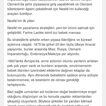
Osmanlı’da şehir piyasasına giriş yapabilmek ve Osmanlı
tüketicisinin ilgisini çekebilmek için Nestlé’nin kullandığı
araçları özetliyor.
Nestlé’nin ilk yılları
Nestlé’nin pazarlama stratejileri, yeni bir ürünü satmak için
geliştirildi: Farine Lactée isimli toz bebek maması.
Bu stratejilerle şirketin erken piyasa liderliğine ve küresel
açılımına ulaşıldı. 1875’de şirket 20’den fazla ülkeye ihracat
yapıyordu, bunlar arasında Mısır, Rusya, Osmanlı
İmparatorluğu, Endonezya/Malezya yer alıyordu.
1860’larda Avrupa’da, anne sütünün olumlu yanlarını anlatan
pek çok yayın vardı ve bunların arasında, emzirmemenin
bebek ölümleri üzerindeki etkilerine değinen kitaplar da
bulunuyordu. Aynı dönemde bebeklerin sadece anne sütüyle
beslenmemesi, ek besinlerin de olması gerektiği
tartışılıyordu.
Bazı sağlık uzmanları süt tozlarının doğal beslenmeye engel
olduğunu düşünüyor ve bu konuda yapılan reklamlardan
şikayetçi oluyorlardı. Böylece şirketler bir yandan bilimsel
olarak anne sütüne alternatif olduğu taahhüt edilen süt