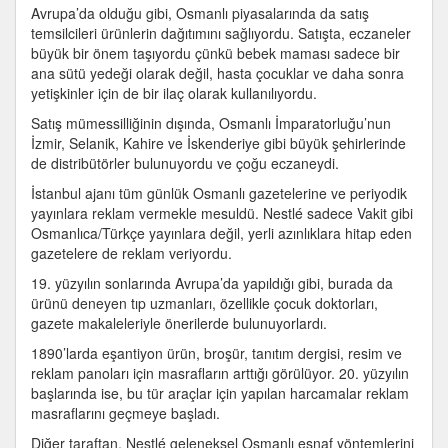
Avrupa’da olduğu gibi, Osmanlı piyasalarında da satış
temsilcileri ürünlerin dağıtımını sağlıyordu. Satışta, eczaneler
büyük bir önem taşıyordu çünkü bebek maması sadece bir
ana sütü yedeği olarak değil, hasta çocuklar ve daha sonra
yetişkinler için de bir ilaç olarak kullanılıyordu.
Satış mümessilliğinin dışında, Osmanlı İmparatorluğu’nun
İzmir, Selanik, Kahire ve İskenderiye gibi büyük şehirlerinde
de distribütörler bulunuyordu ve çoğu eczaneydi.
İstanbul ajanı tüm günlük Osmanlı gazetelerine ve periyodik
yayınlara reklam vermekle mesuldü. Nestlé sadece Vakit gibi
Osmanlıca/Türkçe yayınlara değil, yerli azınlıklara hitap eden
gazetelere de reklam veriyordu.
19. yüzyılın sonlarında Avrupa’da yapıldığı gibi, burada da
ürünü deneyen tıp uzmanları, özellikle çocuk doktorları,
gazete makaleleriyle önerilerde bulunuyorlardı.
1890’larda eşantiyon ürün, broşür, tanıtım dergisi, resim ve
reklam panoları için masrafların arttığı görülüyor. 20. yüzyılın
başlarında ise, bu tür araçlar için yapılan harcamalar reklam
masraflarını geçmeye başladı.
Diğer taraftan, Nestlé geleneksel Osmanlı esnaf yöntemlerini