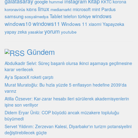
galatasaray
kitap
instagram
google
korona
hummel
KKTC
linux
microsoft
mint
Pardus
kıbrıs
koronavirüs
mediamarkt
Tablet
windows
samsung
türkiye
telefon
sosyalmedya
windows10
windows11
Windows 11
Yapayzeka
xiaomi
yorum
yapay zeka
youtube
yasaklar
Gündem
Abdulkadir Selvi: Süreç başarılı olursa ikinci aşamaya geçilmesine
karar verilecek
Ay'a SpaceX roketi çarptı
Murat Muratoğlu: Bu hızla yüzde 5 enflasyon hedefine 2039'da
varırız
Atilla Özsever: Kar-zarar hesabı ileri sürülerek akademisyenlerin
işine son veriliyor
Didem Eryar Ünlü: COP büyüdü ancak müzakere topluluğu
büyümedi
Servet Yıldırım: Zerzevan Kalesi, Diyarbakır'ın turizm potansiyelini
değiştirebilecek güçte