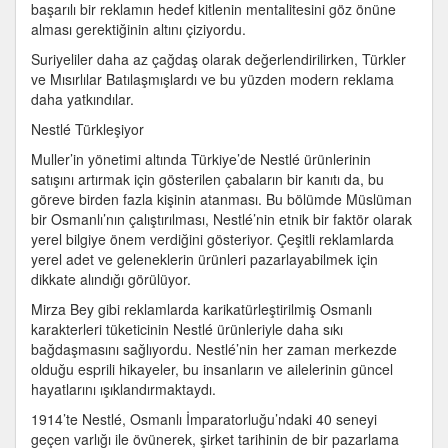
başarılı bir reklamın hedef kitlenin mentalitesini göz önüne
alması gerektiğinin altını çiziyordu.
Suriyeliler daha az çağdaş olarak değerlendirilirken, Türkler
ve Mısırlılar Batılaşmışlardı ve bu yüzden modern reklama
daha yatkındılar.
Nestlé Türkleşiyor
Muller’in yönetimi altında Türkiye’de Nestlé ürünlerinin
satışını artırmak için gösterilen çabaların bir kanıtı da, bu
göreve birden fazla kişinin atanması. Bu bölümde Müslüman
bir Osmanlı’nın çalıştırılması, Nestlé’nin etnik bir faktör olarak
yerel bilgiye önem verdiğini gösteriyor. Çeşitli reklamlarda
yerel adet ve geleneklerin ürünleri pazarlayabilmek için
dikkate alındığı görülüyor.
Mirza Bey gibi reklamlarda karikatürleştirilmiş Osmanlı
karakterleri tüketicinin Nestlé ürünleriyle daha sıkı
bağdaşmasını sağlıyordu. Nestlé’nin her zaman merkezde
olduğu esprili hikayeler, bu insanların ve ailelerinin güncel
hayatlarını ışıklandırmaktaydı.
1914’te Nestlé, Osmanlı İmparatorluğu’ndaki 40 seneyi
geçen varlığı ile övünerek, şirket tarihinin de bir pazarlama