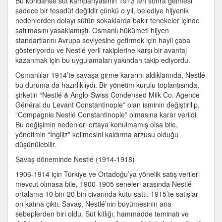
Bu kondanse süt kampanyasının 1913’ten sonra gelmesi
sadece bir tesadüf değildir çünkü o yıl, belediye hijyenik
nedenlerden dolayı sütün sokaklarda bakır tenekeler içinde
satılmasını yasaklamıştı. Osmanlı hükümeti hijyen
standartlarını Avrupa seviyesine getirmek için hayli çaba
gösteriyordu ve Nestlé yerli rakiplerine karşı bir avantaj
kazanmak için bu uygulamaları yakından takip ediyordu.
Osmanlılar 1914’te savaşa girme kararını aldıklarında, Nestlé
bu duruma da hazırlıklıydı. Bir yönetim kurulu toplantısında,
şirketin “Nestlé & Anglo-Swiss Condensed Milk Co. Agence
Général du Levant Constantinople” olan isminin değiştirilip,
“Compagnie Nestlé Constantinople” olmasına karar verildi.
Bu değişimin nedenleri ortaya konulmamış olsa bile,
yönetimin “İngiliz” kelimesini kaldırma arzusu olduğu
düşünülebilir.
Savaş döneminde Nestlé (1914-1918)
1906-1914 için Türkiye ve Ortadoğu’ya yönelik satış verileri
mevcut olmasa bile, 1900-1905 seneleri arasında Nestlé
ortalama 10 bin-20 bin civarında kutu sattı. 1915’te satışlar
on katına çıktı. Savaş, Nestlé’nin büyümesinin ana
sebeplerden biri oldu. Süt kıtlığı, hammadde teminatı ve