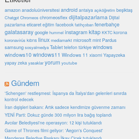
android
amazon
beşiktaş
anadoluüniversitesi
antalya
açıköğretim
dijitalpazarlama
chromeosflex
Dijital
Chatgpt
Chromeos
fenerbahçe
eticaret
pazarlama
eğitim
facebook
fatihçoban
galatasaray
kitap
instagram
google
korona
hummel
KKTC
linux
microsoft
mint
Pardus
kıbrıs
koronavirüs
mediamarkt
Tablet
windows
samsung
türkiye
telefon
sosyalmedya
windows10
windows11
Windows 11
Yapayzeka
xiaomi
yorum
yapay zeka
youtube
yasaklar
Gündem
'Schengen' restleşmesi: İspanya da İtalya'dan gelenleri sınırda
kontrol edecek
İran dışişleri bakanı: Artık sadece kendimize güvenme zamanı
YENİ Parti: Dokuz günde 300 milyon lira bağış toplandı
Avcılar Belediyesi'ne operasyon: 12 kişi tutuklandı
Game of Thrones filmi geliyor: 'Aegon's Conquest'
Menderes Belediye Başkanı İlkay Çiçek tutuklandı