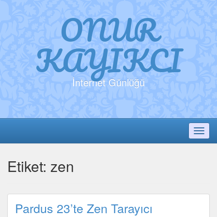
ONUR
KAYIKCI
İnternet Günlüğü
Toggl
Etiket:
zen
Pardus 23’te Zen Tarayıcı