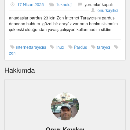
Pardus
17 Nisan 2025
Teknoloji
yorumlar kapalı
23’te
onurkayikci
Zen
arkadaşlar pardus 23 için Zen İnternet Tarayıcısını pardus
Tarayıcı
depodan buldum. güzel bir arayüz var ama benim sistemim
için
çok eski olduğundan yavaş çalışıyor. kullanmadım sildim.
internettarayıcısı
linux
Pardus
tarayıcı
zen
Hakkımda
Onur Kayıkcı