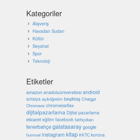
Kategoriler
Alışveriş
Havadan Sudan
Kültür
Seyahat
Spor
Teknoloji
Etiketler
android
amazon
anadoluüniversitesi
beşiktaş
antalya
açıköğretim
Chatgpt
chromeosflex
Chromeos
dijitalpazarlama
Dijital pazarlama
eticaret
eğitim
facebook
fatihçoban
galatasaray
fenerbahçe
google
kitap
instagram
korona
hummel
KKTC