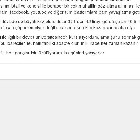
n iptali ve kendisi ile beraber bir çok muhalifin göz altına alınması ile
am, facebook, youtube ve diğer tüm platformlara bant yavaşlatma getiri
dövizde de büyük kriz oldu. dolar 37 tl’den 42 lirayı gördü şu an 40.5 tl
ha insan şüphelenmiyor değil dolar artarken kim kazanıyor acaba diye.
sı ile ilgili bir devlet üniversitesinden kurs alıyordum. ama şunu sormak 
u idareciler ile. halk tabii ki adapte olur. milli irade her zaman kazanır.
z. ben gençler için üzülüyorum. bu günleri yaşıyorlar.