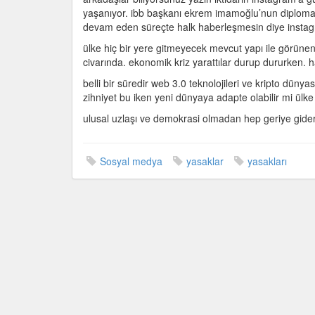
yine
yaşanıyor. ibb başkanı ekrem imamoğlu’nun diplomasını
başladı
devam eden süreçte halk haberleşmesin diye instagr
için
ülke hiç bir yere gitmeyecek mevcut yapı ile görünen 
civarında. ekonomik kriz yarattılar durup dururken. 
belli bir süredir web 3.0 teknolojileri ve kripto dünya
zihniyet bu iken yeni dünyaya adapte olabilir mi ülke b
ulusal uzlaşı ve demokrasi olmadan hep geriye gideri
Sosyal medya
yasaklar
yasakları