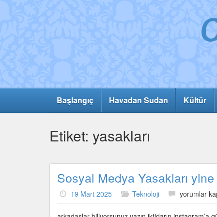
Başlangıç
Havadan Sudan
Kültür
Etiket:
yasakları
Sosyal Medya Yasakları yine 
Sosyal
19 Mart 2025
Teknoloji
yorumlar ka
Medya
Yasakları
arkadaşlar biliyorsunuz yazın iktidarın instagram’a