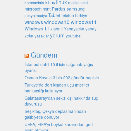
linux
kıbrıs
koronavirüs
mediamarkt
microsoft
mint
Pardus
samsung
Tablet
türkiye
telefon
sosyalmedya
windows10
windows11
windows
Windows 11
Yapayzeka
xiaomi
yapay
yorum
zeka
youtube
yasaklar
Gündem
İstanbul dahil 10 il için sağanak yağış
uyarısı
Osman Kavala 3 bin 202 gündür hapiste
Türkiye'de dört kişiden üçü internet
bankacılığı kullanıyor
Galatasaray'dan sekiz kişi hakkında suç
duyurusu
Beşiktaş, Çekya deplasmanından
galibiyetle dönüyor
UEFA, FIFA'yı boykot kararından geri
adım atmıyor