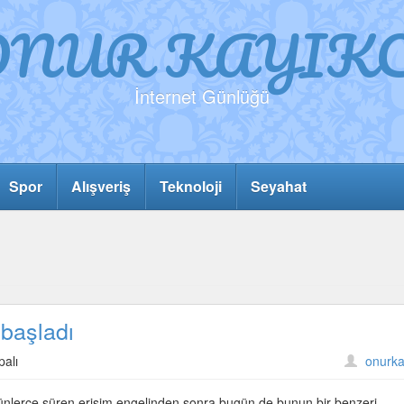
ONUR KAYIKC
İnternet Günlüğü
Spor
Alışveriş
Teknoloji
Seyahat
başladı
palı
onurka
 günlerce süren erişim engelinden sonra bugün de bunun bir benzeri