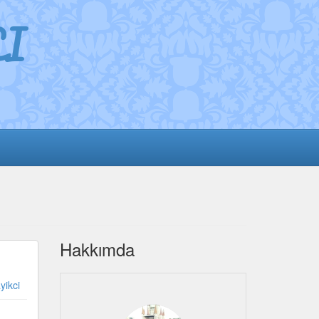
I
Hakkımda
yikci