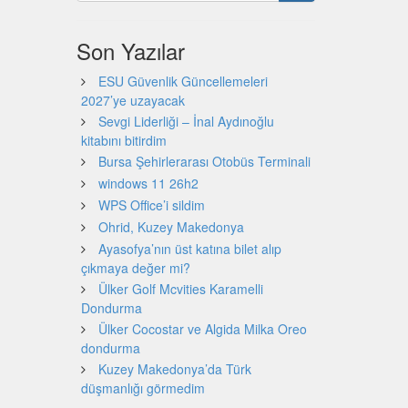
Son Yazılar
ESU Güvenlik Güncellemeleri
2027’ye uzayacak
Sevgi Liderliği – İnal Aydınoğlu
kitabını bitirdim
Bursa Şehirlerarası Otobüs Terminali
windows 11 26h2
WPS Office’i sildim
Ohrid, Kuzey Makedonya
Ayasofya’nın üst katına bilet alıp
çıkmaya değer mi?
Ülker Golf Mcvities Karamelli
Dondurma
Ülker Cocostar ve Algida Milka Oreo
dondurma
Kuzey Makedonya’da Türk
düşmanlığı görmedim