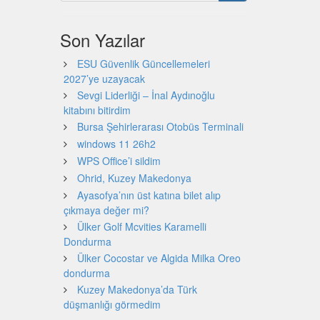
Son Yazılar
ESU Güvenlik Güncellemeleri
2027’ye uzayacak
Sevgi Liderliği – İnal Aydınoğlu
kitabını bitirdim
Bursa Şehirlerarası Otobüs Terminali
windows 11 26h2
WPS Office’i sildim
Ohrid, Kuzey Makedonya
Ayasofya’nın üst katına bilet alıp
çıkmaya değer mi?
Ülker Golf Mcvities Karamelli
Dondurma
Ülker Cocostar ve Algida Milka Oreo
dondurma
Kuzey Makedonya’da Türk
düşmanlığı görmedim