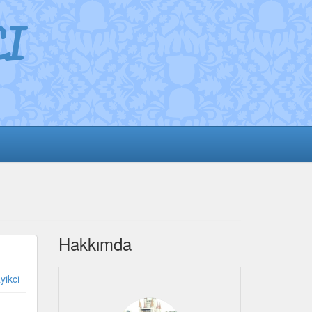
I
Hakkımda
yikci