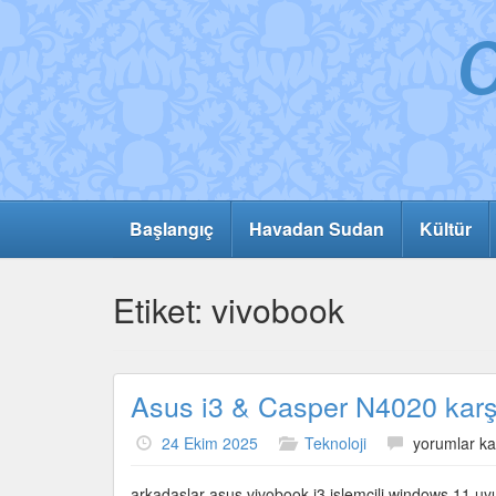
Başlangıç
Havadan Sudan
Kültür
Etiket:
vivobook
Asus i3 & Casper N4020 karş
Asus
24 Ekim 2025
Teknoloji
yorumlar ka
i3
&
arkadaşlar asus vivobook i3 işlemcili windows 11 u