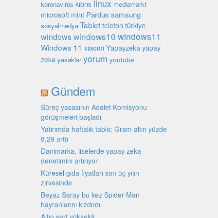
linux
kıbrıs
koronavirüs
mediamarkt
microsoft
mint
Pardus
samsung
Tablet
türkiye
telefon
sosyalmedya
windows10
windows11
windows
Windows 11
Yapayzeka
xiaomi
yapay
yorum
zeka
youtube
yasaklar
Gündem
Süreç yasasının Adalet Komisyonu
görüşmeleri başladı
Yatırımda haftalık tablo: Gram altın yüzde
8,29 arttı
Danimarka, liselerde yapay zeka
denetimini artırıyor
Küresel gıda fiyatları son üç yılın
zirvesinde
Beyaz Saray bu kez Spider-Man
hayranlarını kızdırdı
Altın sert yükseldi