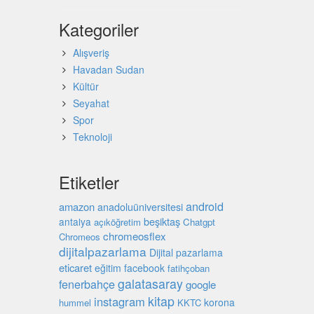
Kategoriler
Alışveriş
Havadan Sudan
Kültür
Seyahat
Spor
Teknoloji
Etiketler
android
amazon
anadoluüniversitesi
beşiktaş
antalya
açıköğretim
Chatgpt
chromeosflex
Chromeos
dijitalpazarlama
Dijital pazarlama
eticaret
eğitim
facebook
fatihçoban
galatasaray
fenerbahçe
google
kitap
instagram
korona
hummel
KKTC