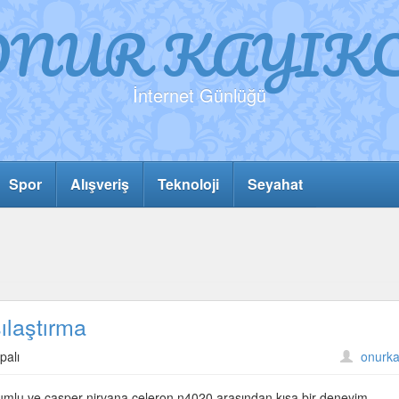
ONUR KAYIKC
İnternet Günlüğü
Spor
Alışveriş
Teknoloji
Seyahat
ılaştırma
palı
onurka
yumlu ve casper nirvana celeron n4020 arasından kısa bir deneyim