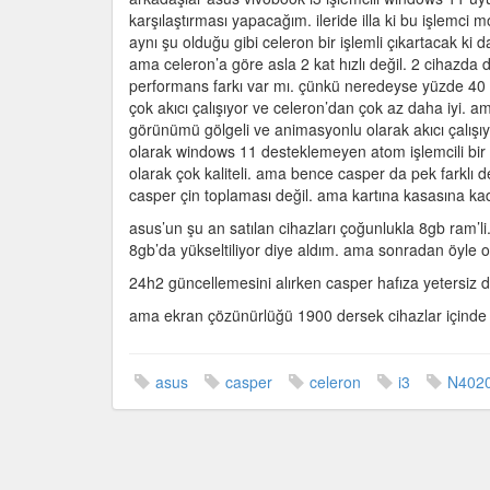
Casper
karşılaştırması yapacağım. ileride illa ki bu işlemci m
N4020
aynı şu olduğu gibi celeron bir işlemli çıkartacak ki d
karşılaştırm
ama celeron’a göre asla 2 kat hızlı değil. 2 cihazda da
için
performans farkı var mı. çünkü neredeyse yüzde 40 d
çok akıcı çalışıyor ve celeron’dan çok az daha iyi. 
görünümü gölgeli ve animasyonlu olarak akıcı çalışıy
olarak windows 11 desteklemeyen atom işlemcili bir c
olarak çok kaliteli. ama bence casper da pek farklı de
casper çin toplaması değil. ama kartına kasasına kad
asus’un şu an satılan cihazları çoğunlukla 8gb ram’li
8gb’da yükseltiliyor diye aldım. ama sonradan öyle o
24h2 güncellemesini alırken casper hafıza yetersiz d
ama ekran çözünürlüğü 1900 dersek cihazlar içinde e
asus
casper
celeron
i3
N402