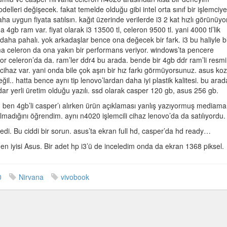
odelleri değişecek. fakat temelde olduğu gibi intel orta sınıf bir işlemciye
aha uygun fiyata satılsın. kağıt üzerinde verilerde i3 2 kat hızlı görünüyo
a
 4gb ram var. fiyat olarak i3 13500 tl, celeron 9500 tl. yani 4000 tl’lik
aha pahalı. yok arkadaşlar bence ona değecek bir fark. i3 bu haliyle b
ama celeron da ona yakın bir performans veriyor. windows’ta pencere
or celeron’da da. ram’ler ddr4 bu arada. bende bir 4gb ddr ram’li resmi
ihaz var. yani onda bile çok aşırı bir hız farkı görmüyorsunuz. asus ko
ğil.. hatta bence aynı tip lenovo’lardan daha iyi plastik kalitesi. bu arad
ar yerli üretim olduğu yazılı. ssd olarak casper 120 gb, asus 256 gb.
. ben 4gb’li casper’ı alırken ürün açıklaması yanlış yazıyormuş mediamar
lmadığını öğrendim. aynı n4020 işlemcili cihaz lenovo’da da satılıyordu.
edi. Bu ciddi bir sorun. asus’ta ekran full hd, casper’da hd ready…
n iyisi Asus. Bir adet hp i3’ü de inceledim onda da ekran 1368 piksel.
0
Nirvana
vivobook