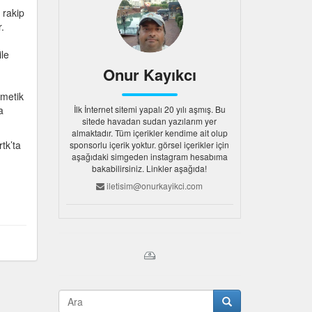
 rakip
r.
ile
Onur Kayıkcı
zmetik
a
İlk İnternet sitemi yapalı 20 yılı aşmış. Bu
sitede havadan sudan yazılarım yer
almaktadır. Tüm içerikler kendime ait olup
tk’ta
sponsorlu içerik yoktur. görsel içerikler için
aşağıdaki simgeden instagram hesabıma
bakabilirsiniz. Linkler aşağıda!
iletisim@onurkayikci.com