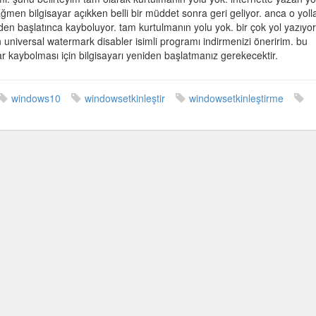
ağmen bilgisayar açıkken belli bir müddet sonra geri geliyor. anca o yolla
den başlatınca kayboluyor. tam kurtulmanın yolu yok. bir çok yol yazıyor
 universal watermark disabler isimli programı indirmenizi öneririm. bu
ar kaybolması için bilgisayarı yeniden başlatmanız gerekecektir.
windows10
windowsetkinleştir
windowsetkinleştirme