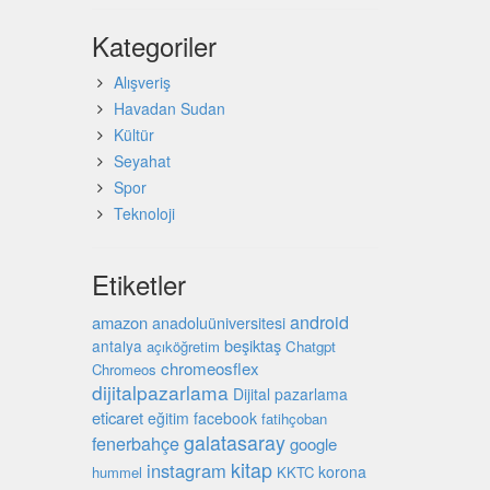
Kategoriler
Alışveriş
Havadan Sudan
Kültür
Seyahat
Spor
Teknoloji
Etiketler
android
amazon
anadoluüniversitesi
beşiktaş
antalya
açıköğretim
Chatgpt
chromeosflex
Chromeos
dijitalpazarlama
Dijital pazarlama
eticaret
eğitim
facebook
fatihçoban
galatasaray
fenerbahçe
google
kitap
instagram
korona
hummel
KKTC