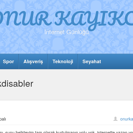
ONUR KAYIKC
İnternet Günlüğü
Spor
Alışveriş
Teknoloji
Seyahat
disabler
palı
onurka
ı. şunu belirteyim tam olarak kurtulmanın yolu yok. internette yazan yol