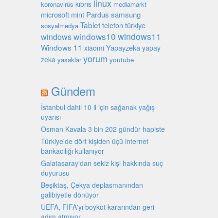
linux
kıbrıs
koronavirüs
mediamarkt
microsoft
mint
Pardus
samsung
Tablet
türkiye
telefon
sosyalmedya
windows10
windows11
windows
Windows 11
Yapayzeka
xiaomi
yapay
yorum
zeka
youtube
yasaklar
Gündem
İstanbul dahil 10 il için sağanak yağış
uyarısı
Osman Kavala 3 bin 202 gündür hapiste
Türkiye'de dört kişiden üçü internet
bankacılığı kullanıyor
Galatasaray'dan sekiz kişi hakkında suç
duyurusu
Beşiktaş, Çekya deplasmanından
galibiyetle dönüyor
UEFA, FIFA'yı boykot kararından geri
adım atmıyor