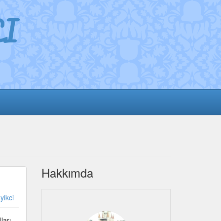
I
Hakkımda
yikci
ları