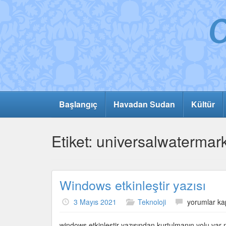
Başlangıç
Havadan Sudan
Kültür
Etiket:
universalwatermark
Windows etkinleştir yazısı
Windows
3 Mayıs 2021
Teknoloji
yorumlar ka
etkinleştir
yazısı
windows etkinleştir yazısından kurtulmanın yolu var m