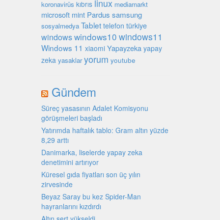
linux
kıbrıs
koronavirüs
mediamarkt
microsoft
mint
Pardus
samsung
Tablet
türkiye
telefon
sosyalmedya
windows10
windows11
windows
Windows 11
Yapayzeka
xiaomi
yapay
yorum
zeka
youtube
yasaklar
Gündem
Süreç yasasının Adalet Komisyonu
görüşmeleri başladı
Yatırımda haftalık tablo: Gram altın yüzde
8,29 arttı
Danimarka, liselerde yapay zeka
denetimini artırıyor
Küresel gıda fiyatları son üç yılın
zirvesinde
Beyaz Saray bu kez Spider-Man
hayranlarını kızdırdı
Altın sert yükseldi