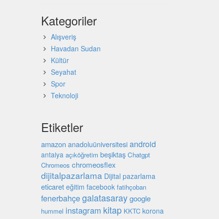
Kategoriler
Alışveriş
Havadan Sudan
Kültür
Seyahat
Spor
Teknoloji
Etiketler
android
amazon
anadoluüniversitesi
beşiktaş
antalya
açıköğretim
Chatgpt
chromeosflex
Chromeos
dijitalpazarlama
Dijital pazarlama
eticaret
eğitim
facebook
fatihçoban
galatasaray
fenerbahçe
google
kitap
instagram
korona
hummel
KKTC