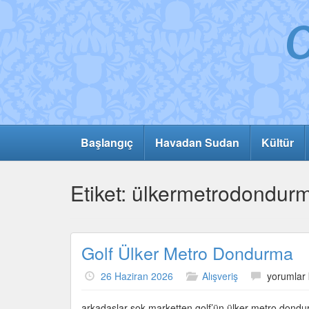
Başlangıç
Havadan Sudan
Kültür
Etiket:
ülkermetrodondur
Golf Ülker Metro Dondurma
Golf
26 Haziran 2026
Alışveriş
yorumlar 
Ülker
Metro
arkadaşlar şok marketten golf’ün ülker metro dondurma