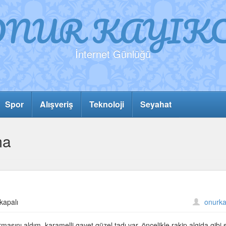
ONUR KAYIKC
İnternet Günlüğü
Spor
Alışveriş
Teknoloji
Seyahat
ma
kapalı
onurka
sını aldım. karamelli gayet güzel tadı var. öncelikle rakip algida gibi 