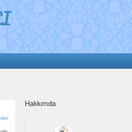
I
Hakkımda
yikci
sütlü