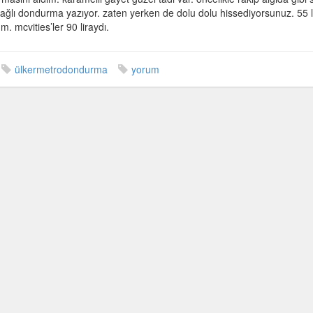
a
ağlı dondurma yazıyor. zaten yerken de dolu dolu hissediyorsunuz. 55 l
. mcvities’ler 90 liraydı.
ülkermetrodondurma
yorum