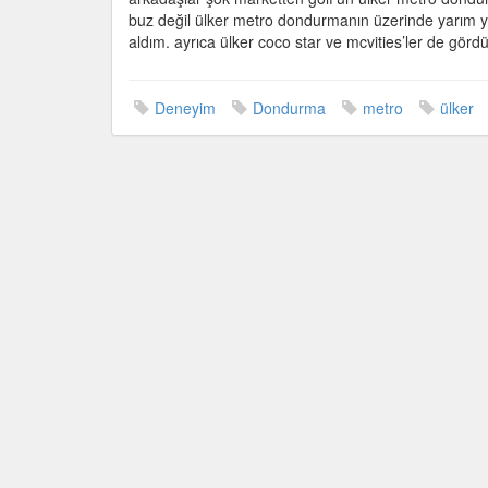
Dondurm
buz değil ülker metro dondurmanın üzerinde yarım y
için
aldım. ayrıca ülker coco star ve mcvities’ler de gördüm
Deneyim
Dondurma
metro
ülker