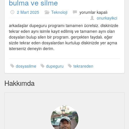
bulma ve silme
DupeGuru
2 Mart 2025
Teknoloji
yorumlar kapalı
–
onurkayikci
Tekrar
arkadaşlar dupeguru programı tamamen ücretsiz. diskinizde
eden
tekrar eden aynı isimle kayıt edilmiş ve tamamen aynı olan
dosya
dosyaları bulup silen bir program. gerçekten faydalı. eğer
bulma
sizde tekrar eden dosyalardan kurtulup diskinizde yer açma
ve
isterseniz deneyin derim.
silme
için
dosyasilme
dupeguru
tekrareden
Hakkımda