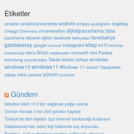
Etiketler
android
amazon
beşiktaş
anadoluüniversitesi
antalya
açıköğretim
dijitalpazarlama
chromeosflex
Dijital
Chatgpt
Chromeos
fenerbahçe
eticaret
pazarlama
eğitim
facebook
fatihçoban
galatasaray
kitap
instagram
google
korona
hummel
KKTC
linux
microsoft
mint
Pardus
kıbrıs
koronavirüs
mediamarkt
Tablet
windows
samsung
türkiye
telefon
sosyalmedya
windows10
windows11
Windows 11
Yapayzeka
xiaomi
yorum
yapay zeka
youtube
yasaklar
Gündem
İstanbul dahil 10 il için sağanak yağış uyarısı
Osman Kavala 3 bin 202 gündür hapiste
Türkiye'de dört kişiden üçü internet bankacılığı kullanıyor
Galatasaray'dan sekiz kişi hakkında suç duyurusu
Beşiktaş, Çekya deplasmanından galibiyetle dönüyor