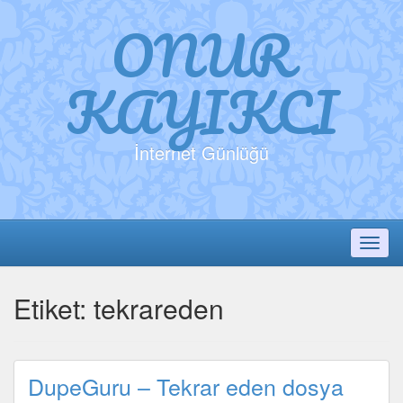
ONUR
KAYIKCI
İnternet Günlüğü
Toggl
Etiket:
tekrareden
DupeGuru – Tekrar eden dosya