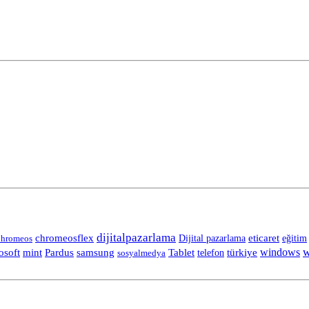
dijitalpazarlama
chromeosflex
eticaret
eğitim
hromeos
Dijital pazarlama
w
Tablet
windows
osoft
mint
Pardus
samsung
telefon
türkiye
sosyalmedya