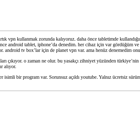
artık vpn kullanmak zorunda kalıyoruz. daha önce tabletimde kullandığı
ce android tablet, iphone’da denedim. her cihaz için var gördüğüm ve üc
ıyor. android tv box’lar için de planet vpn var. ama henüz denemedim onu
ları çıkıyor. o zaman ne olur. bu yasakçı zihniyet yüzünden türkiye’nin i
r alıyor.
 isimli bir program var. Sorunsuz açıldı youtube. Yalnız ücretsiz sür