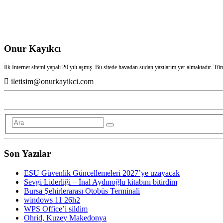
Onur Kayıkcı
İlk İnternet sitemi yapalı 20 yılı aşmış. Bu sitede havadan sudan yazılarım yer almaktadır. Tü
iletisim@onurkayikci.com
Son Yazılar
ESU Güvenlik Güncellemeleri 2027’ye uzayacak
Sevgi Liderliği – İnal Aydınoğlu kitabını bitirdim
Bursa Şehirlerarası Otobüs Terminali
windows 11 26h2
WPS Office’i sildim
Ohrid, Kuzey Makedonya