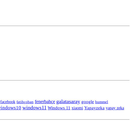
galatasaray
fenerbahçe
facebook
google
fatihçoban
hummel
windows11
indows10
Windows 11
Yapayzeka
yapay zeka
xiaomi