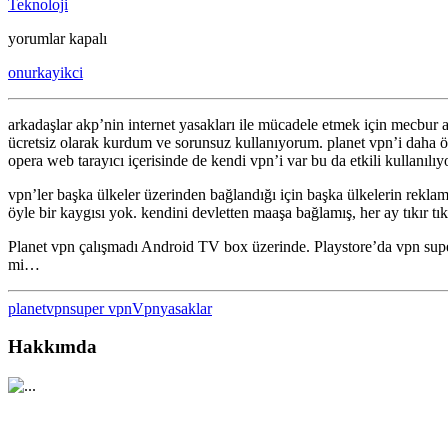
Teknoloji
Tüm
yorumlar kapalı
cihazlar
onurkayikci
için
ücretsiz
Planet
arkadaşlar akp’nin internet yasakları ile mücadele etmek için mecbur 
VPN
ücretsiz olarak kurdum ve sorunsuz kullanıyorum. planet vpn’i daha ön
için
opera web tarayıcı içerisinde de kendi vpn’i var bu da etkili kullanıl
vpn’ler başka ülkeler üzerinden bağlandığı için başka ülkelerin reklam
öyle bir kaygısı yok. kendini devletten maaşa bağlamış, her ay tıkır tıkı
Planet vpn çalışmadı Android TV box üzerinde. Playstore’da vpn super
mi…
planetvpn
super vpn
Vpn
yasaklar
Hakkımda