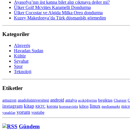
Ayasofya’nın üst katına bilet alıp çıkmaya değer mi?
Ülker Golf Mcvities Karamelli Dondurma
Ülker Cocostar ve Algida Milka Oreo dondurma
Kuzey Makedonya’da Türk düşmanlığı görmedim
Kategoriler
Alışveriş
Havadan Sudan
Kültür
Seyahat
Spor
Teknoloji
Etiketler
android
amazon
anadoluüniversitesi
beşiktaş
antalya
açıköğretim
Chatgpt
C
kitap
linux
instagram
korona
micr
KKTC
koronavirüs
kıbrıs
mediamarkt
yorum
yasaklar
youtube
Gündem