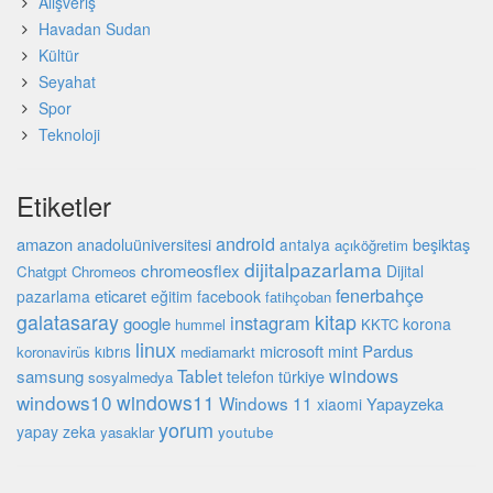
Alışveriş
Havadan Sudan
Kültür
Seyahat
Spor
Teknoloji
Etiketler
android
amazon
beşiktaş
anadoluüniversitesi
antalya
açıköğretim
dijitalpazarlama
chromeosflex
Dijital
Chatgpt
Chromeos
fenerbahçe
eticaret
pazarlama
eğitim
facebook
fatihçoban
galatasaray
kitap
instagram
google
korona
hummel
KKTC
linux
microsoft
mint
Pardus
kıbrıs
koronavirüs
mediamarkt
Tablet
windows
samsung
türkiye
telefon
sosyalmedya
windows10
windows11
Windows 11
Yapayzeka
xiaomi
yorum
yapay zeka
youtube
yasaklar