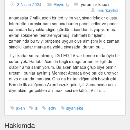
Axen
3 Nisan 2024
Alışveriş
yorumlar kapalı
TV
onurkayikci
siyah
arkadaşlar 7 yıllık axen bir led tv im var, siyah lekeler oluştu.
leke
internetten araştırmam sonucu bunun panel ledler ve panel
sorunu
camından kaynaklandığını gördüm. içeriden is yapıyormuş.
için
ekran sökülerek temizleniyormuş, zahmetli bir işlem.
zamanında bu tv yi bütçeme uygun diye almıştım ki o zaman
şimdiki kadar marka da yoktu piyasada. durum bu…
1 yıl kadar sonra alınmış LG LED TV var bende onda öyle bir
sorun yok. Ha tabii Axen in bağlı olduğu ortam ile ilgili de
olabilir ama sanmıyorum. Bu axen atmaca grup diye birinin
üretimi, bunlar ayrılmış Mehmet Atmaca diye biri de üretiyor
onvo onun da markası. Onu da bir tanıdığım aldı bozuk çıktı.
Ben de ilk aldığımda Axen bozuk gelmişti. Zamanında ucuz
diye aldım gerçekten alınmaz, sesi de kötü TV nin….
axen
is
ledtv
siyahleke
Hakkımda