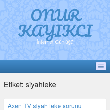
ONUR
KAYIKCI
İnternet Günlüğü
Toggl
Etiket:
siyahleke
Axen TV siyah leke sorunu