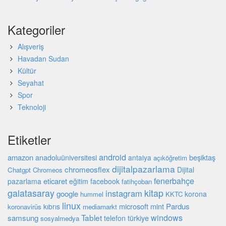
Kategoriler
Alışveriş
Havadan Sudan
Kültür
Seyahat
Spor
Teknoloji
Etiketler
android
amazon
beşiktaş
anadoluüniversitesi
antalya
açıköğretim
dijitalpazarlama
chromeosflex
Dijital
Chatgpt
Chromeos
fenerbahçe
eticaret
pazarlama
eğitim
facebook
fatihçoban
galatasaray
kitap
instagram
google
korona
hummel
KKTC
linux
microsoft
mint
Pardus
kıbrıs
koronavirüs
mediamarkt
Tablet
windows
samsung
türkiye
telefon
sosyalmedya