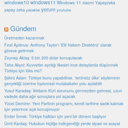
windows10
windows11
Windows 11
Yapayzeka
xiaomi
yorum
yapay zeka
youtube
yasaklar
Gündem
Üretmeden kazanmak
Fırat Aydınus: Anthony Taylor'ı 'Elit Hakem Direktörü' olarak
göreve getirmek
Zeynep Aktaş: 5 bin 200 dolar konuşulacak
Taha Akyol: Kuvvetler ayrılığı ilkesini ince detaylarda düşünmek
Türkiye için lüks mü?
Şükrü Aslan: Türkiye bunu yapabilirse, 'terörsüz ülke' söyleminin
gerçekliği üzerine toplumsal mutabakatın yolu açılabilir
Yusuf Karadaş: İktidarın Kürt sorununu görmezden gelmesi, uzun
vadede daha ağır sonuçlara yol açacak
Yücel Demirer: Yeni Partinin programı, kendi tarihine sadık kalmak
için yeterince açık konuşmuyor
Ender İmrek: Türkiye halkları için yeni bir dönem başlıyor
Ümit Kardaş: Hukukun hiçliğe indirgendiği yerde siyasi ve sosyal