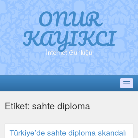
ONUR
KAYIKCI
İnternet Günlüğü
Toggl
Etiket:
sahte diploma
Türkiye’de sahte diploma skandalı