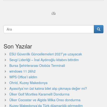
Son Yazılar
ESU Güvenlik Güncellemeleri 2027’ye uzayacak
Sevgi Liderliği – İnal Aydınoğlu kitabını bitirdim
Bursa Şehirlerarası Otobüs Terminali
windows 11 26h2
WPS Office’i sildim
Ohrid, Kuzey Makedonya
Ayasofya’nın üst katına bilet alıp çıkmaya değer mi?
Ülker Golf Mcvities Karamelli Dondurma
Ülker Cocostar ve Algida Milka Oreo dondurma
Kuzey Makedonya’da Türk düşmanlığı görmedim