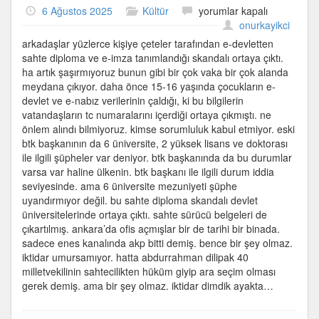
Türkiye’de
6 Ağustos 2025
Kültür
yorumlar kapalı
sahte
onurkayikci
diploma
arkadaşlar yüzlerce kişiye çeteler tarafından e-devletten
skandalı
sahte diploma ve e-imza tanımlandığı skandalı ortaya çıktı.
için
ha artık şaşırmıyoruz bunun gibi bir çok vaka bir çok alanda
meydana çıkıyor. daha önce 15-16 yaşında çocukların e-
devlet ve e-nabız verilerinin çaldığı, ki bu bilgilerin
vatandaşların tc numaralarını içerdiği ortaya çıkmıştı. ne
önlem alındı bilmiyoruz. kimse sorumluluk kabul etmiyor. eski
btk başkanının da 6 üniversite, 2 yüksek lisans ve doktorası
ile ilgili şüpheler var deniyor. btk başkanında da bu durumlar
varsa var haline ülkenin. btk başkanı ile ilgili durum iddia
seviyesinde. ama 6 üniversite mezuniyeti şüphe
uyandırmıyor değil. bu sahte diploma skandalı devlet
üniversitelerinde ortaya çıktı. sahte sürücü belgeleri de
çıkartılmış. ankara’da ofis açmışlar bir de tarihi bir binada.
sadece enes kanalında akp bitti demiş. bence bir şey olmaz.
iktidar umursamıyor. hatta abdurrahman dilipak 40
milletvekilinin sahtecilikten hüküm giyip ara seçim olması
gerek demiş. ama bir şey olmaz. iktidar dimdik ayakta…