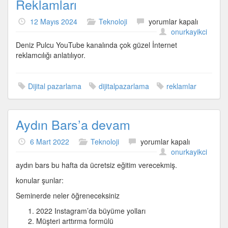
Reklamları
Deniz
12 Mayıs 2024
Teknoloji
yorumlar kapalı
Pulcu
onurkayikci
ile
Deniz Pulcu YouTube kanalında çok güzel İnternet
İnternet
reklamcılığı anlatılıyor.
Reklamları
için
Dijital pazarlama
dijitalpazarlama
reklamlar
Aydın Bars’a devam
Aydın
6 Mart 2022
Teknoloji
yorumlar kapalı
Bars’a
onurkayikci
devam
aydın bars bu hafta da ücretsiz eğitim verecekmiş.
için
konular şunlar:
Seminerde neler öğreneceksiniz
2022 Instagram’da büyüme yolları
Müşteri arttırma formülü