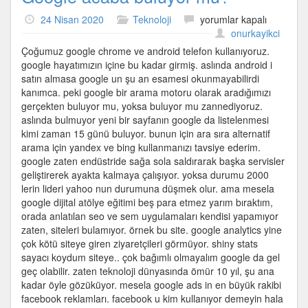
Google
24 Nisan 2020
Teknoloji
yorumlar kapalı
acaba
onurkayikci
buluyor
Çoğumuz google chrome ve android telefon kullanıyoruz.
mu?
google hayatımızın içine bu kadar girmiş. aslında android i
için
satın almasa google un şu an esamesi okunmayabilirdi
kanımca. peki google bir arama motoru olarak aradığımızı
gerçekten buluyor mu, yoksa buluyor mu zannediyoruz.
aslında bulmuyor yeni bir sayfanın google da listelenmesi
kimi zaman 15 günü buluyor. bunun için ara sıra alternatif
arama için yandex ve bing kullanmanızı tavsiye ederim.
google zaten endüstride sağa sola saldırarak başka servisler
geliştirerek ayakta kalmaya çalışıyor. yoksa durumu 2000
lerin lideri yahoo nun durumuna düşmek olur. ama mesela
google dijital atölye eğitimi beş para etmez yarım bıraktım,
orada anlatılan seo ve sem uygulamaları kendisi yapamıyor
zaten, siteleri bulamıyor. örnek bu site. google analytics yine
çok kötü siteye giren ziyaretçileri görmüyor. shiny stats
sayacı koydum siteye.. çok bağımlı olmayalım google da gel
geç olabilir. zaten teknoloji dünyasında ömür 10 yıl, şu ana
kadar öyle gözüküyor. mesela google ads in en büyük rakibi
facebook reklamları. facebook u kim kullanıyor demeyin hala