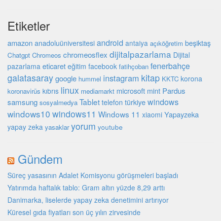
Etiketler
android
amazon
beşiktaş
anadoluüniversitesi
antalya
açıköğretim
dijitalpazarlama
chromeosflex
Dijital
Chatgpt
Chromeos
fenerbahçe
eticaret
pazarlama
eğitim
facebook
fatihçoban
galatasaray
kitap
instagram
google
korona
hummel
KKTC
linux
microsoft
mint
Pardus
kıbrıs
koronavirüs
mediamarkt
Tablet
windows
samsung
türkiye
telefon
sosyalmedya
windows10
windows11
Windows 11
Yapayzeka
xiaomi
yorum
yapay zeka
youtube
yasaklar
Gündem
Süreç yasasının Adalet Komisyonu görüşmeleri başladı
Yatırımda haftalık tablo: Gram altın yüzde 8,29 arttı
Danimarka, liselerde yapay zeka denetimini artırıyor
Küresel gıda fiyatları son üç yılın zirvesinde