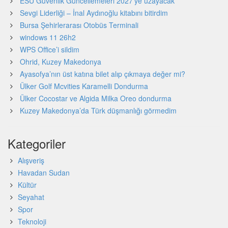
ESU Güvenlik Güncellemeleri 2027’ye uzayacak
Sevgi Liderliği – İnal Aydınoğlu kitabını bitirdim
Bursa Şehirlerarası Otobüs Terminali
windows 11 26h2
WPS Office’i sildim
Ohrid, Kuzey Makedonya
Ayasofya’nın üst katına bilet alıp çıkmaya değer mi?
Ülker Golf Mcvities Karamelli Dondurma
Ülker Cocostar ve Algida Milka Oreo dondurma
Kuzey Makedonya’da Türk düşmanlığı görmedim
Kategoriler
Alışveriş
Havadan Sudan
Kültür
Seyahat
Spor
Teknoloji