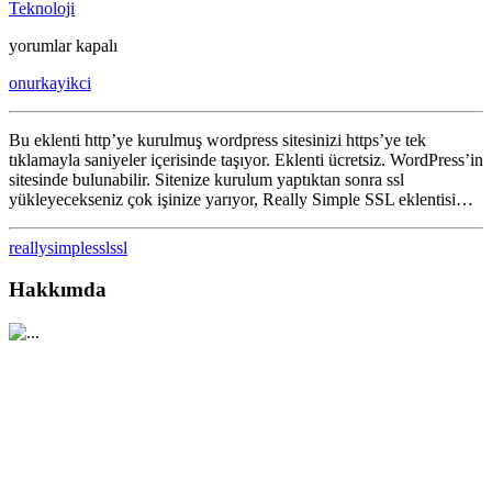
Teknoloji
Really
yorumlar kapalı
Simple
onurkayikci
SSL
için
Bu eklenti http’ye kurulmuş wordpress sitesinizi https’ye tek
tıklamayla saniyeler içerisinde taşıyor. Eklenti ücretsiz. WordPress’in
sitesinde bulunabilir. Sitenize kurulum yaptıktan sonra ssl
yükleyecekseniz çok işinize yarıyor, Really Simple SSL eklentisi…
reallysimplessl
ssl
Hakkımda