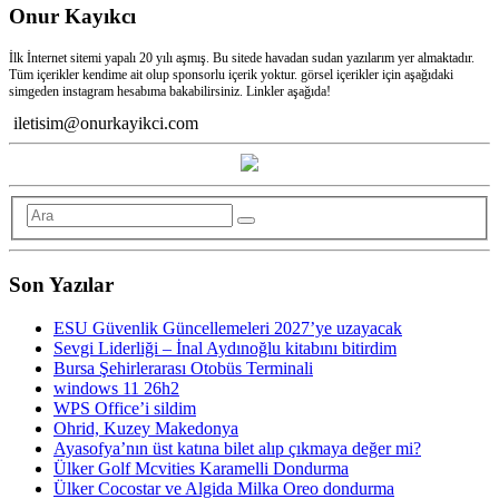
Onur Kayıkcı
İlk İnternet sitemi yapalı 20 yılı aşmış. Bu sitede havadan sudan yazılarım yer almaktadır.
Tüm içerikler kendime ait olup sponsorlu içerik yoktur. görsel içerikler için aşağıdaki
simgeden instagram hesabıma bakabilirsiniz. Linkler aşağıda!
iletisim@onurkayikci.com
Son Yazılar
ESU Güvenlik Güncellemeleri 2027’ye uzayacak
Sevgi Liderliği – İnal Aydınoğlu kitabını bitirdim
Bursa Şehirlerarası Otobüs Terminali
windows 11 26h2
WPS Office’i sildim
Ohrid, Kuzey Makedonya
Ayasofya’nın üst katına bilet alıp çıkmaya değer mi?
Ülker Golf Mcvities Karamelli Dondurma
Ülker Cocostar ve Algida Milka Oreo dondurma