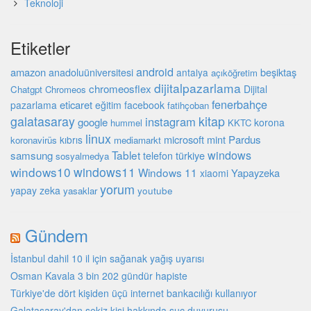
Teknoloji
Etiketler
android
amazon
beşiktaş
anadoluüniversitesi
antalya
açıköğretim
dijitalpazarlama
chromeosflex
Dijital
Chatgpt
Chromeos
fenerbahçe
eticaret
pazarlama
eğitim
facebook
fatihçoban
galatasaray
kitap
instagram
google
korona
hummel
KKTC
linux
microsoft
mint
Pardus
kıbrıs
koronavirüs
mediamarkt
Tablet
windows
samsung
türkiye
telefon
sosyalmedya
windows10
windows11
Windows 11
Yapayzeka
xiaomi
yorum
yapay zeka
youtube
yasaklar
Gündem
İstanbul dahil 10 il için sağanak yağış uyarısı
Osman Kavala 3 bin 202 gündür hapiste
Türkiye'de dört kişiden üçü internet bankacılığı kullanıyor
Galatasaray'dan sekiz kişi hakkında suç duyurusu