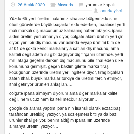
Yerli
26 Aralık 2020
Alışveriş
yorumlar kapalı
diş
onurkayikci
macunumuz
Yüzde 65 yerli üretim ihalarımız sihalarız bölgemizde sınır
yok
ötesi görevlerde büyük başarılar elde ederken, maalesef yerli
için
malı markalı diş macunumuz kalmamış haberimiz yok. ipana
aldım üretim yeri almanya diyor, colgate aldım üretim yeri çin
diyor. yerli bir diş macunu var aslında evyap üretimi bim de
a101 de şokta kendi markalarıyla satılan diş macunu, ama
kaliteli değil adeta su gibi dağılıyor diş fırçanın üzerinde. yerli
milli atağa geçelim derken diş macununu bile ithal eden ülke
konumuna gelmişiz. geçen baktım gilette marka tıraş
köpüğünün üzerinde üretim yeri ingiltere diyor, tıraş bıçakları
zaten ithal. büyük markalar türkiye de üretimi tercih etmiyor,
ithal getiriyor ürünleri anlaşılan….
colgate ipana almayım diyorum ama diğer markalar kaliteli
değil, hem ucuz hem kaliteli mecbur alıyorum…
google da arama yaptım ipana nın lisanslı olarak eczacıbaşı
tarafından üretildiği yazıyor. ya sözleşmesi bitti ya da bazı
ürünler ithal geliyor. benim aldığım ipana nın üzerinde
almanya üretimi yazıyor…