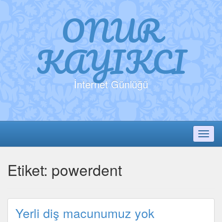
ONUR
KAYIKCI
İnternet Günlüğü
Toggl
Etiket:
powerdent
Yerli diş macunumuz yok