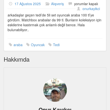
Uygun
17 Ağustos 2025
Alışveriş
yorumlar kapalı
fiyatlı
onurkayikci
oyuncak
arkadaşlar geçen tedi’de 5li set oyuncak araba 100 tl’ye
araba
gördüm. Matchbox arabalar da 99 tl. Bunların koleksiyon için
için
eskilerine kastırmak çok anlamlı değil bence. Hala
bulunabiliyor..
araba
Oyuncak
Tedi
Hakkımda
Onur Kayıkcı