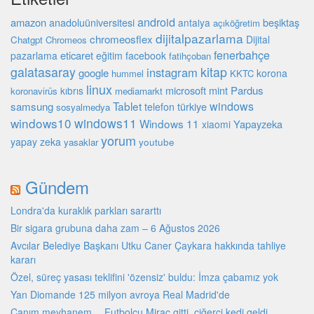
android
amazon
beşiktaş
anadoluüniversitesi
antalya
açıköğretim
dijitalpazarlama
chromeosflex
Dijital
Chatgpt
Chromeos
fenerbahçe
eticaret
pazarlama
eğitim
facebook
fatihçoban
galatasaray
kitap
instagram
google
korona
hummel
KKTC
linux
microsoft
mint
Pardus
kıbrıs
koronavirüs
mediamarkt
Tablet
windows
samsung
türkiye
telefon
sosyalmedya
windows10
windows11
Windows 11
Yapayzeka
xiaomi
yorum
yapay zeka
youtube
yasaklar
Gündem
Londra'da kuraklık parkları sararttı
Bir sigara grubuna daha zam – 6 Ağustos 2026
Avcılar Belediye Başkanı Utku Caner Çaykara hakkında tahliye
kararı
Özel, süreç yasası teklifini 'özensiz' buldu: İmza çabamız yok
Yan Diomande 125 milyon avroya Real Madrid'de
Canım meyhanem… Futbolcu Miraç gitti, ciğerci kedi geldi