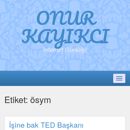
ONUR
KAYIKCI
İnternet Günlüğü
Toggl
Etiket:
ösym
İşine bak TED Başkanı