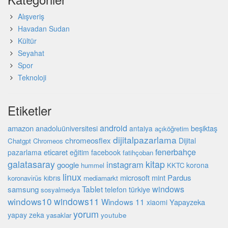
Alışveriş
Havadan Sudan
Kültür
Seyahat
Spor
Teknoloji
Etiketler
android
amazon
beşiktaş
anadoluüniversitesi
antalya
açıköğretim
dijitalpazarlama
chromeosflex
Dijital
Chatgpt
Chromeos
fenerbahçe
eticaret
pazarlama
eğitim
facebook
fatihçoban
galatasaray
kitap
instagram
google
korona
hummel
KKTC
linux
microsoft
mint
Pardus
kıbrıs
koronavirüs
mediamarkt
Tablet
windows
samsung
türkiye
telefon
sosyalmedya
windows10
windows11
Windows 11
Yapayzeka
xiaomi
yorum
yapay zeka
youtube
yasaklar