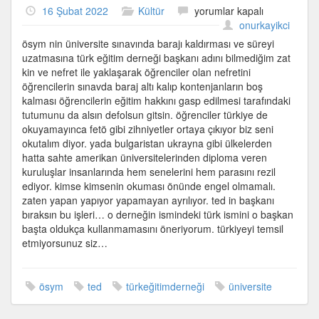
İşine
16 Şubat 2022
Kültür
yorumlar kapalı
bak
onurkayikci
TED
ösym nin üniversite sınavında barajı kaldırması ve süreyi
Başkanı
uzatmasına türk eğitim derneği başkanı adını bilmediğim zat
için
kin ve nefret ile yaklaşarak öğrenciler olan nefretini
öğrencilerin sınavda baraj altı kalıp kontenjanların boş
kalması öğrencilerin eğitim hakkını gasp edilmesi tarafındaki
tutumunu da alsın defolsun gitsin. öğrenciler türkiye de
okuyamayınca fetö gibi zihniyetler ortaya çıkıyor biz seni
okutalım diyor. yada bulgaristan ukrayna gibi ülkelerden
hatta sahte amerikan üniversitelerinden diploma veren
kuruluşlar insanlarında hem senelerini hem parasını rezil
ediyor. kimse kimsenin okuması önünde engel olmamalı.
zaten yapan yapıyor yapamayan ayrılıyor. ted in başkanı
bıraksın bu işleri… o derneğin ismindeki türk ismini o başkan
başta oldukça kullanmamasını öneriyorum. türkiyeyi temsil
etmiyorsunuz siz…
ösym
ted
türkeğitimderneği
üniversite