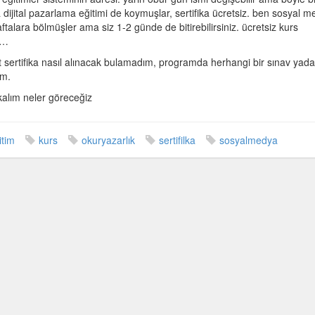
a dijital pazarlama eğitimi de koymuşlar, sertifika ücretsiz. ben sosyal 
haftalara bölmüşler ama siz 1-2 günde de bitirebilirsiniz. ücretsiz kurs
n…
at sertifika nasıl alınacak bulamadım, programda herhangi bir sınav yad
ım.
kalım neler göreceğiz
itim
kurs
okuryazarlık
sertifilka
sosyalmedya