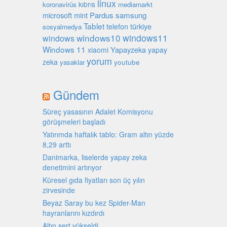
linux
kıbrıs
koronavirüs
mediamarkt
microsoft
mint
Pardus
samsung
Tablet
türkiye
telefon
sosyalmedya
windows10
windows11
windows
Windows 11
Yapayzeka
xiaomi
yapay
yorum
zeka
youtube
yasaklar
Gündem
Süreç yasasının Adalet Komisyonu
görüşmeleri başladı
Yatırımda haftalık tablo: Gram altın yüzde
8,29 arttı
Danimarka, liselerde yapay zeka
denetimini artırıyor
Küresel gıda fiyatları son üç yılın
zirvesinde
Beyaz Saray bu kez Spider-Man
hayranlarını kızdırdı
Altın sert yükseldi