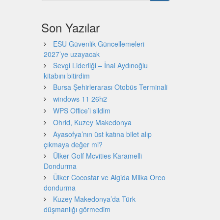
Son Yazılar
ESU Güvenlik Güncellemeleri
2027’ye uzayacak
Sevgi Liderliği – İnal Aydınoğlu
kitabını bitirdim
Bursa Şehirlerarası Otobüs Terminali
windows 11 26h2
WPS Office’i sildim
Ohrid, Kuzey Makedonya
Ayasofya’nın üst katına bilet alıp
çıkmaya değer mi?
Ülker Golf Mcvities Karamelli
Dondurma
Ülker Cocostar ve Algida Milka Oreo
dondurma
Kuzey Makedonya’da Türk
düşmanlığı görmedim