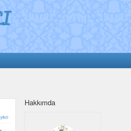
I
Hakkımda
yikci
r