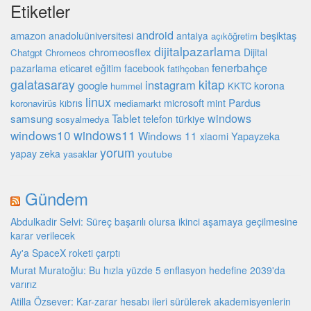
Etiketler
android
amazon
beşiktaş
anadoluüniversitesi
antalya
açıköğretim
dijitalpazarlama
chromeosflex
Dijital
Chatgpt
Chromeos
fenerbahçe
eticaret
pazarlama
eğitim
facebook
fatihçoban
galatasaray
kitap
instagram
google
korona
hummel
KKTC
linux
microsoft
mint
Pardus
kıbrıs
koronavirüs
mediamarkt
Tablet
windows
samsung
türkiye
telefon
sosyalmedya
windows10
windows11
Windows 11
Yapayzeka
xiaomi
yorum
yapay zeka
youtube
yasaklar
Gündem
Abdulkadir Selvi: Süreç başarılı olursa ikinci aşamaya geçilmesine
karar verilecek
Ay'a SpaceX roketi çarptı
Murat Muratoğlu: Bu hızla yüzde 5 enflasyon hedefine 2039'da
varırız
Atilla Özsever: Kar-zarar hesabı ileri sürülerek akademisyenlerin