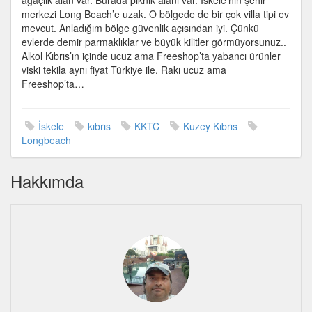
ağaçlık alan var. Burada piknik alanı var. İskele’nin şehir
merkezi Long Beach’e uzak. O bölgede de bir çok villa tipi ev
mevcut. Anladığım bölge güvenlik açısından iyi. Çünkü
evlerde demir parmaklıklar ve büyük kilitler görmüyorsunuz..
Alkol Kıbrıs’ın içinde ucuz ama Freeshop’ta yabancı ürünler
viski tekila aynı fiyat Türkiye ile. Rakı ucuz ama
Freeshop’ta…
İskele
kıbrıs
KKTC
Kuzey Kıbrıs
Longbeach
Hakkımda