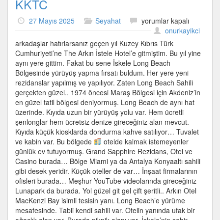
KKTC
Long
27 Mayıs 2025
Seyahat
yorumlar kapalı
Beach
onurkayikci
Bölgesi,
arkadaşlar hatırlarsanız geçen yıl Kuzey Kıbrıs Türk
İskele,
Cumhuriyeti’ne The Arkın İstele Hotel’e gitmiştim. Bu yıl yine
KKTC
aynı yere gittim. Fakat bu sene İskele Long Beach
için
Bölgesinde yürüyüş yapma fırsatı buldum. Her yere yeni
rezidanslar yapılmış ve yapılıyor. Zaten Long Beach Sahili
gerçekten güzel.. 1974 öncesi Maraş Bölgesi için Akdeniz’in
en güzel tatil bölgesi deniyormuş. Long Beach de aynı hat
üzerinde. Kıyıda uzun bir yürüyüş yolu var. Hem ücretli
şenlonglar hem ücretsiz denize gireceğiniz alan mevcut.
Kıyıda küçük kiosklarda dondurma kahve satılıyor… Tuvalet
ve kabin var. Bu bölgede
otelde kalmak istemeyenler
günlük ev tutuyormuş. Grand Sapphire Rezidans, Otel ve
Casino burada… Bölge Miami ya da Antalya Konyaaltı sahili
gibi desek yeridir. Küçük oteller de var… İnşaat firmalarının
ofisleri burada… Meşhur YouTube videolarında gireceğiniz
Lunapark da burada. Yol güzel git gel çift şeritli.. Arkın Otel
MacKenzi Bay isimli tesisin yanı. Long Beach’e yürüme
mesafesinde. Tabii kendi sahili var. Otelin yanında ufak bir