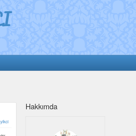
I
Hakkımda
yikci
pay