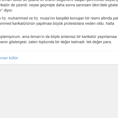
ikatür de çizerdi. neyse geçmişte daha sonra sanırsam bkm’deki göster
” diyor.
nlatan hz. muhammed ve hz. musa’nın karşılıklı konuşan bir resmi altında pa
muhammed karikatürünün yapılması büyük protestolara neden oldu. hatta
onaylamıyorum. ama leman’ın da böyle anlamsız bir karikatür yayınlaması 
nın göstergesi. zaten toplumda bir değer kalmadı. tek değer para.
eman kültür