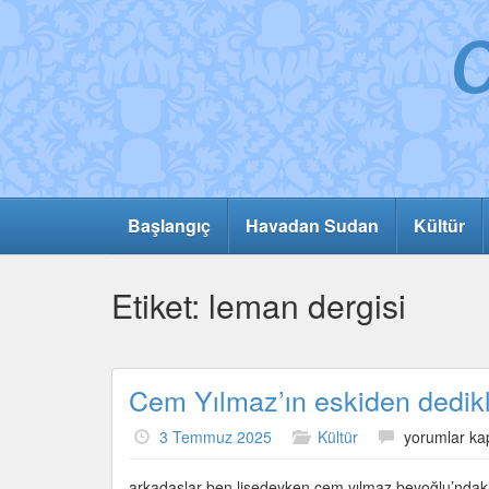
Başlangıç
Havadan Sudan
Kültür
Etiket:
leman dergisi
Cem Yılmaz’ın eskiden dedikl
Cem
3 Temmuz 2025
Kültür
yorumlar kap
Yılmaz’ın
eskiden
arkadaşlar ben lisedeyken cem yılmaz beyoğlu’ndaki