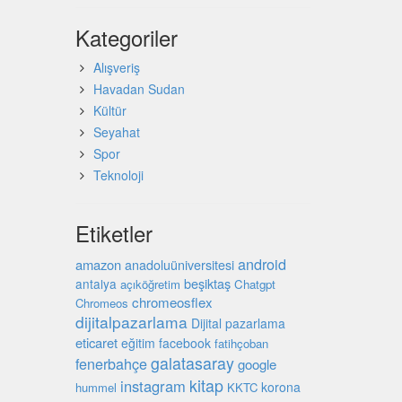
Kategoriler
Alışveriş
Havadan Sudan
Kültür
Seyahat
Spor
Teknoloji
Etiketler
android
amazon
anadoluüniversitesi
beşiktaş
antalya
açıköğretim
Chatgpt
chromeosflex
Chromeos
dijitalpazarlama
Dijital pazarlama
eticaret
eğitim
facebook
fatihçoban
galatasaray
fenerbahçe
google
kitap
instagram
korona
hummel
KKTC