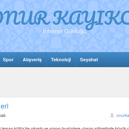
ONUR KAYIKC
İnternet Günlüğü
Spor
Alışveriş
Teknoloji
Seyahat
eri
alı
onurka
 leman kültür’de çıkardı ve oranın bugünlere ulaşan şöhretinde büyük 