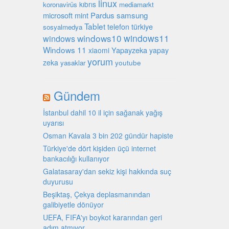
linux
kıbrıs
koronavirüs
mediamarkt
microsoft
mint
Pardus
samsung
Tablet
türkiye
telefon
sosyalmedya
windows10
windows11
windows
Windows 11
Yapayzeka
xiaomi
yapay
yorum
zeka
youtube
yasaklar
Gündem
İstanbul dahil 10 il için sağanak yağış
uyarısı
Osman Kavala 3 bin 202 gündür hapiste
Türkiye'de dört kişiden üçü internet
bankacılığı kullanıyor
Galatasaray'dan sekiz kişi hakkında suç
duyurusu
Beşiktaş, Çekya deplasmanından
galibiyetle dönüyor
UEFA, FIFA'yı boykot kararından geri
adım atmıyor