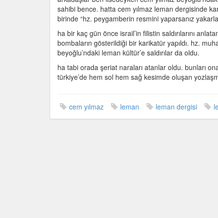
dedikleri
sahibi bence. hatta cem yılmaz leman dergisinde kar
için
birinde “hz. peygamberin resmini yaparsanız yakarlar
ha bir kaç gün önce israil’in filistin saldırılarını a
bombaların gösterildiği bir karikatür yapıldı. hz. 
beyoğlu’ndaki leman kültür’e saldırılar da oldu.
ha tabi orada şeriat naraları atanlar oldu. bunları 
türkiye’de hem sol hem sağ kesimde oluşan yozlaşma
cem yılmaz
leman
leman dergisi
l