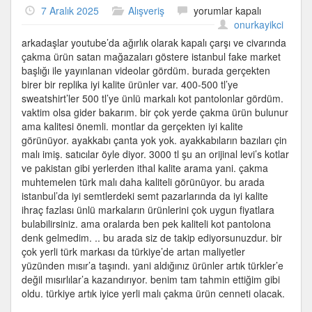
Istanbul
7 Aralık 2025
Alışveriş
yorumlar kapalı
Fake
onurkayikci
Market
arkadaşlar youtube’da ağırlık olarak kapalı çarşı ve civarında
için
çakma ürün satan mağazaları göstere istanbul fake market
başlığı ile yayınlanan videolar gördüm. burada gerçekten
birer bir replika iyi kalite ürünler var. 400-500 tl’ye
sweatshirt’ler 500 tl’ye ünlü markalı kot pantolonlar gördüm.
vaktim olsa gider bakarım. bir çok yerde çakma ürün bulunur
ama kalitesi önemli. montlar da gerçekten iyi kalite
görünüyor. ayakkabı çanta yok yok. ayakkabıların bazıları çin
malı imiş. satıcılar öyle diyor. 3000 tl şu an orijinal levi’s kotlar
ve pakistan gibi yerlerden ithal kalite arama yani. çakma
muhtemelen türk malı daha kaliteli görünüyor. bu arada
istanbul’da iyi semtlerdeki semt pazarlarında da iyi kalite
ihraç fazlası ünlü markaların ürünlerini çok uygun fiyatlara
bulabilirsiniz. ama oralarda ben pek kaliteli kot pantolona
denk gelmedim. .. bu arada siz de takip ediyorsunuzdur. bir
çok yerli türk markası da türkiye’de artan maliyetler
yüzünden mısır’a taşındı. yani aldığınız ürünler artık türkler’e
değil mısırlılar’a kazandırıyor. benim tam tahmin ettiğim gibi
oldu. türkiye artık iyice yerli malı çakma ürün cenneti olacak.