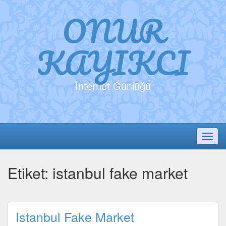
ONUR
KAYIKCI
İnternet Günlüğü
Toggl
Etiket:
istanbul fake market
Istanbul Fake Market