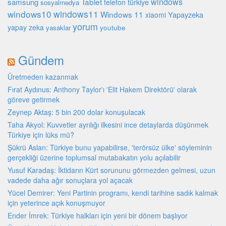
Tablet
windows
samsung
türkiye
telefon
sosyalmedya
windows10
windows11
Windows 11
Yapayzeka
xiaomi
yorum
yapay zeka
youtube
yasaklar
Gündem
Üretmeden kazanmak
Fırat Aydınus: Anthony Taylor'ı 'Elit Hakem Direktörü' olarak
göreve getirmek
Zeynep Aktaş: 5 bin 200 dolar konuşulacak
Taha Akyol: Kuvvetler ayrılığı ilkesini ince detaylarda düşünmek
Türkiye için lüks mü?
Şükrü Aslan: Türkiye bunu yapabilirse, 'terörsüz ülke' söyleminin
gerçekliği üzerine toplumsal mutabakatın yolu açılabilir
Yusuf Karadaş: İktidarın Kürt sorununu görmezden gelmesi, uzun
vadede daha ağır sonuçlara yol açacak
Yücel Demirer: Yeni Partinin programı, kendi tarihine sadık kalmak
için yeterince açık konuşmuyor
Ender İmrek: Türkiye halkları için yeni bir dönem başlıyor