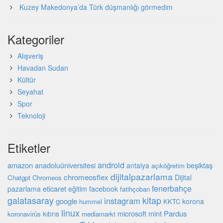
Kuzey Makedonya’da Türk düşmanlığı görmedim
Kategoriler
Alışveriş
Havadan Sudan
Kültür
Seyahat
Spor
Teknoloji
Etiketler
android
amazon
beşiktaş
anadoluüniversitesi
antalya
açıköğretim
dijitalpazarlama
chromeosflex
Dijital
Chatgpt
Chromeos
fenerbahçe
eticaret
pazarlama
eğitim
facebook
fatihçoban
galatasaray
kitap
instagram
google
korona
hummel
KKTC
linux
microsoft
mint
Pardus
kıbrıs
koronavirüs
mediamarkt