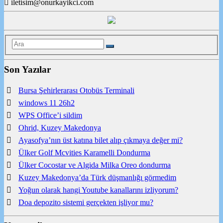
iletisim@onurkayikci.com
Son Yazılar
Bursa Şehirlerarası Otobüs Terminali
windows 11 26h2
WPS Office’i sildim
Ohrid, Kuzey Makedonya
Ayasofya’nın üst katına bilet alıp çıkmaya değer mi?
Ülker Golf Mcvities Karamelli Dondurma
Ülker Cocostar ve Algida Milka Oreo dondurma
Kuzey Makedonya’da Türk düşmanlığı görmedim
Yoğun olarak hangi Youtube kanallarını izliyorum?
Doa depozito sistemi gerçekten işliyor mu?