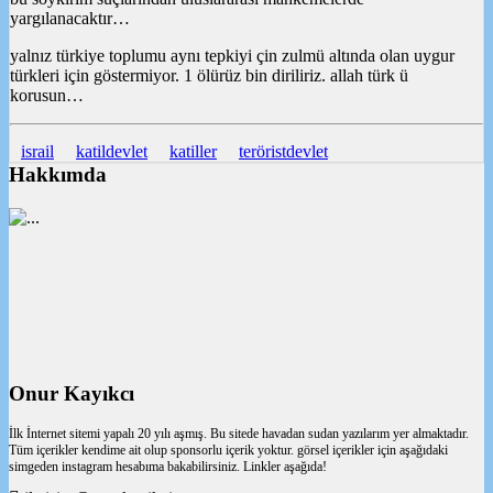
yargılanacaktır…
yalnız türkiye toplumu aynı tepkiyi çin zulmü altında olan uygur
türkleri için göstermiyor. 1 ölürüz bin diriliriz. allah türk ü
korusun…
israil
katildevlet
katiller
teröristdevlet
Hakkımda
Onur Kayıkcı
İlk İnternet sitemi yapalı 20 yılı aşmış. Bu sitede havadan sudan yazılarım yer almaktadır.
Tüm içerikler kendime ait olup sponsorlu içerik yoktur. görsel içerikler için aşağıdaki
simgeden instagram hesabıma bakabilirsiniz. Linkler aşağıda!