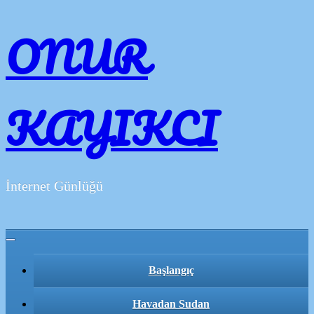
ONUR
KAYIKCI
İnternet Günlüğü
Toggle navigation
Başlangıç
Havadan Sudan