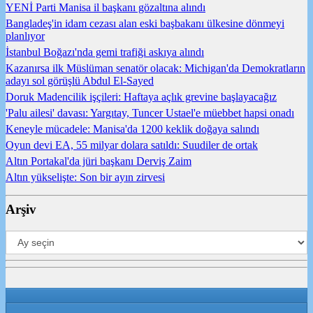
YENİ Parti Manisa il başkanı gözaltına alındı
Bangladeş'in idam cezası alan eski başbakanı ülkesine dönmeyi
planlıyor
İstanbul Boğazı'nda gemi trafiği askıya alındı
Kazanırsa ilk Müslüman senatör olacak: Michigan'da Demokratların
adayı sol görüşlü Abdul El-Sayed
Doruk Madencilik işçileri: Haftaya açlık grevine başlayacağız
'Palu ailesi' davası: Yargıtay, Tuncer Ustael'e müebbet hapsi onadı
Keneyle mücadele: Manisa'da 1200 keklik doğaya salındı
Oyun devi EA, 55 milyar dolara satıldı: Suudiler de ortak
Altın Portakal'da jüri başkanı Derviş Zaim
Altın yükselişte: Son bir ayın zirvesi
Arşiv
Arşiv