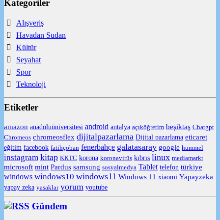
Kategoriler
Alışveriş
Havadan Sudan
Kültür
Seyahat
Spor
Teknoloji
Etiketler
android
amazon
anadoluüniversitesi
beşiktaş
antalya
açıköğretim
Chatgpt
dijitalpazarlama
chromeosflex
eticaret
Chromeos
Dijital pazarlama
galatasaray
fenerbahçe
eğitim
facebook
google
fatihçoban
hummel
kitap
linux
instagram
korona
KKTC
koronavirüs
kıbrıs
mediamarkt
samsung
Tablet
microsoft
mint
Pardus
telefon
türkiye
sosyalmedya
windows11
windows10
windows
Windows 11
Yapayzeka
xiaomi
yorum
yapay zeka
yasaklar
youtube
Gündem