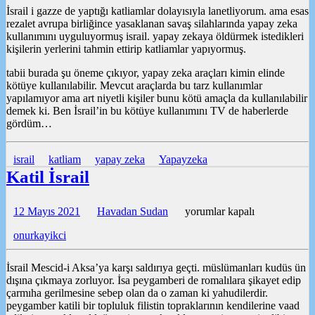
için
İsrail i gazze de yaptığı katliamlar dolayısıyla lanetliyorum. ama esas
rezalet avrupa birliğince yasaklanan savaş silahlarında yapay zeka
kullanımını uyguluyormuş israil. yapay zekaya öldürmek istedikleri
kişilerin yerlerini tahmin ettirip katliamlar yapıyormuş.
tabii burada şu öneme çıkıyor, yapay zeka araçları kimin elinde
kötüye kullanılabilir. Mevcut araçlarda bu tarz kullanımlar
yapılamıyor ama art niyetli kişiler bunu kötü amaçla da kullanılabilir
demek ki. Ben İsrail’in bu kötüye kullanımını TV de haberlerde
gördüm…
israil
katliam
yapay zeka
Yapayzeka
Katil İsrail
Katil
12 Mayıs 2021
Havadan Sudan
yorumlar kapalı
İsrail
onurkayikci
için
İsrail Mescid-i Aksa’ya karşı saldırıya geçti. müslümanları kudüs ün
dışına çıkmaya zorluyor. İsa peygamberi de romalılara şikayet edip
çarmıha gerilmesine sebep olan da o zaman ki yahudilerdir.
peygamber katili bir topluluk filistin topraklarının kendilerine vaad