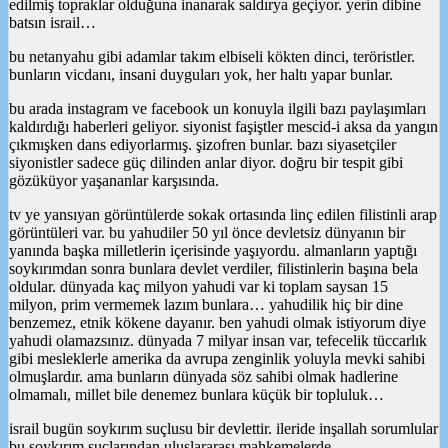
edilmiş topraklar olduğuna inanarak saldırya geçiyor. yerin dibine
batsın israil…
bu netanyahu gibi adamlar takım elbiseli kökten dinci, teröristler.
bunların vicdanı, insani duyguları yok, her haltı yapar bunlar.
bu arada instagram ve facebook un konuyla ilgili bazı paylaşımları
kaldırdığı haberleri geliyor. siyonist faşiştler mescid-i aksa da yangın
çıkmışken dans ediyorlarmış. şizofren bunlar. bazı siyasetçiler
siyonistler sadece güç dilinden anlar diyor. doğru bir tespit gibi
gözüküyor yaşananlar karşısında.
tv ye yansıyan görüntülerde sokak ortasında linç edilen filistinli arap
görüntüleri var. bu yahudiler 50 yıl önce devletsiz dünyanın bir
yanında başka milletlerin içerisinde yaşıyordu. almanların yaptığı
soykırımdan sonra bunlara devlet verdiler, filistinlerin başına bela
oldular. dünyada kaç milyon yahudi var ki toplam saysan 15
milyon, prim vermemek lazım bunlara… yahudilik hiç bir dine
benzemez, etnik kökene dayanır. ben yahudi olmak istiyorum diye
yahudi olamazsınız. dünyada 7 milyar insan var, tefecelik tüccarlık
gibi mesleklerle amerika da avrupa zenginlik yoluyla mevki sahibi
olmuşlardır. ama bunların dünyada söz sahibi olmak hadlerine
olmamalı, millet bile denemez bunlara küçük bir topluluk…
israil bugün soykırım suçlusu bir devlettir. ileride inşallah sorumlular
bu soykırım suçlarından uluslararası mahkemelerde