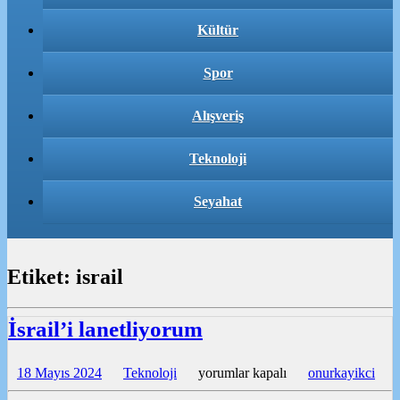
Kültür
Spor
Alışveriş
Teknoloji
Seyahat
Etiket:
israil
İsrail’i lanetliyorum
İsrail’i
18 Mayıs 2024
Teknoloji
yorumlar kapalı
onurkayikci
lanetliyorum