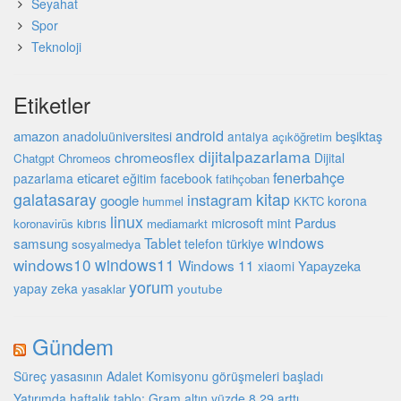
Seyahat
Spor
Teknoloji
Etiketler
android
amazon
beşiktaş
anadoluüniversitesi
antalya
açıköğretim
dijitalpazarlama
chromeosflex
Dijital
Chatgpt
Chromeos
fenerbahçe
eticaret
pazarlama
eğitim
facebook
fatihçoban
galatasaray
kitap
instagram
google
korona
hummel
KKTC
linux
microsoft
mint
Pardus
kıbrıs
koronavirüs
mediamarkt
Tablet
windows
samsung
türkiye
telefon
sosyalmedya
windows10
windows11
Windows 11
Yapayzeka
xiaomi
yorum
yapay zeka
youtube
yasaklar
Gündem
Süreç yasasının Adalet Komisyonu görüşmeleri başladı
Yatırımda haftalık tablo: Gram altın yüzde 8,29 arttı