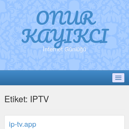
ONUR
KAYIKCI
İnternet Günlüğü
Toggl
Etiket:
IPTV
ip-tv.app