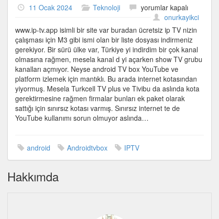
ip-
11 Ocak 2024
Teknoloji
yorumlar kapalı
tv.app
onurkayikci
için
www.ip-tv.app isimli bir site var buradan ücretsiz ip TV nizin
çalışması için M3 gibi ismi olan bir liste dosyası indirmeniz
gerekiyor. Bir sürü ülke var, Türkiye yi indirdim bir çok kanal
olmasına rağmen, mesela kanal d yi açarken show TV grubu
kanalları açmıyor. Neyse android TV box YouTube ve
platform izlemek için mantıklı. Bu arada internet kotasından
yiyormuş. Mesela Turkcell TV plus ve Tivibu da aslında kota
gerektirmesine rağmen firmalar bunları ek paket olarak
sattığı için sınırsız kotası varmış. Sınırsız internet te de
YouTube kullanımı sorun olmuyor aslında…
android
Androidtvbox
IPTV
Hakkımda