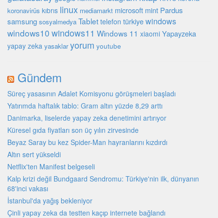
linux
microsoft
mint
Pardus
kıbrıs
koronavirüs
mediamarkt
Tablet
windows
samsung
türkiye
telefon
sosyalmedya
windows10
windows11
Windows 11
Yapayzeka
xiaomi
yorum
yapay zeka
youtube
yasaklar
Gündem
Süreç yasasının Adalet Komisyonu görüşmeleri başladı
Yatırımda haftalık tablo: Gram altın yüzde 8,29 arttı
Danimarka, liselerde yapay zeka denetimini artırıyor
Küresel gıda fiyatları son üç yılın zirvesinde
Beyaz Saray bu kez Spider-Man hayranlarını kızdırdı
Altın sert yükseldi
Netflix'ten Manifest belgeseli
Kalp krizi değil Bundgaard Sendromu: Türkiye'nin ilk, dünyanın
68'inci vakası
İstanbul'da yağış bekleniyor
Çinli yapay zeka da testten kaçıp internete bağlandı