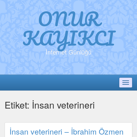
ONUR
KAYIKCI
İnternet Günlüğü
Toggl
Etiket:
İnsan veterineri
İnsan veterineri – İbrahim Özmen