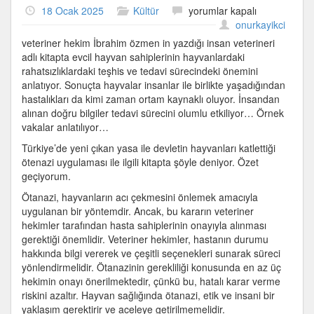
İnsan
18 Ocak 2025
Kültür
yorumlar kapalı
veterineri
onurkayikci
–
veteriner hekim İbrahim özmen in yazdığı insan veterineri
İbrahim
adlı kitapta evcil hayvan sahiplerinin hayvanlardaki
Özmen
rahatsızlıklardaki teşhis ve tedavi sürecindeki önemini
için
anlatıyor. Sonuçta hayvalar insanlar ile birlikte yaşadığından
hastalıkları da kimi zaman ortam kaynaklı oluyor. İnsandan
alınan doğru bilgiler tedavi sürecini olumlu etkiliyor… Örnek
vakalar anlatılıyor…
Türkiye’de yeni çıkan yasa ile devletin hayvanları katlettiği
ötenazi uygulaması ile ilgili kitapta şöyle deniyor. Özet
geçiyorum.
Ötanazi, hayvanların acı çekmesini önlemek amacıyla
uygulanan bir yöntemdir. Ancak, bu kararın veteriner
hekimler tarafından hasta sahiplerinin onayıyla alınması
gerektiği önemlidir. Veteriner hekimler, hastanın durumu
hakkında bilgi vererek ve çeşitli seçenekleri sunarak süreci
yönlendirmelidir. Ötanazinin gerekliliği konusunda en az üç
hekimin onayı önerilmektedir, çünkü bu, hatalı karar verme
riskini azaltır. Hayvan sağlığında ötanazi, etik ve insani bir
yaklaşım gerektirir ve aceleye getirilmemelidir.