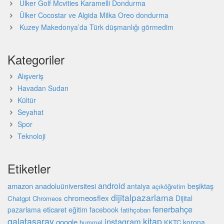
Ülker Golf Mcvities Karamelli Dondurma
Ülker Cocostar ve Algida Milka Oreo dondurma
Kuzey Makedonya’da Türk düşmanlığı görmedim
Kategoriler
Alışveriş
Havadan Sudan
Kültür
Seyahat
Spor
Teknoloji
Etiketler
android
amazon
beşiktaş
anadoluüniversitesi
antalya
açıköğretim
dijitalpazarlama
chromeosflex
Dijital
Chatgpt
Chromeos
fenerbahçe
eticaret
pazarlama
eğitim
facebook
fatihçoban
galatasaray
kitap
instagram
google
korona
hummel
KKTC