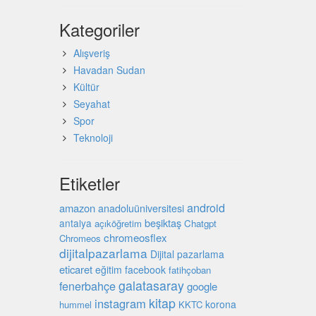
Kategoriler
Alışveriş
Havadan Sudan
Kültür
Seyahat
Spor
Teknoloji
Etiketler
android
amazon
anadoluüniversitesi
beşiktaş
antalya
açıköğretim
Chatgpt
chromeosflex
Chromeos
dijitalpazarlama
Dijital pazarlama
eticaret
eğitim
facebook
fatihçoban
galatasaray
fenerbahçe
google
kitap
instagram
korona
hummel
KKTC