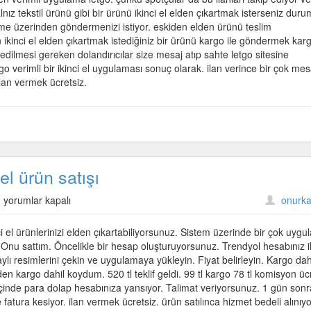
el
alnız tekstil ürünü gibi bir ürünü ikinci el elden çıkartmak isterseniz dur
ürün
me üzerinden göndermenizi istiyor. eskiden elden ürünü teslim
satışı
 ikinci el elden çıkartmak istediğiniz bir ürünü kargo ile göndermek kar
için
t edilmesi gereken dolandırıcılar size mesaj atıp sahte letgo sitesine
tgo verimli bir ikinci el uygulaması sonuç olarak. ilan verince bir çok mes
lan vermek ücretsiz.
l ürün satışı
Dolap
yorumlar kapalı
onurka
uygulamasından
ikinci
i el ürünlerinizi elden çıkartabiliyorsunuz. Sistem üzerinde bir çok uyg
el
 Onu sattım. Öncelikle bir hesap oluşturuyorsunuz. Trendyol hesabınız i
ürün
taylı resimlerini çekin ve uygulamaya yükleyin. Fiyat belirleyin. Kargo dah
satışı
 den kargo dahil koydum. 520 tl teklif geldi. 99 tl kargo 78 tl komisyon üc
için
içinde para dolap hesabınıza yansıyor. Talimat veriyorsunuz. 1 gün son
fatura kesiyor. ilan vermek ücretsiz. ürün satılınca hizmet bedeli alınıyo