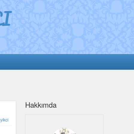
I
Hakkımda
yikci