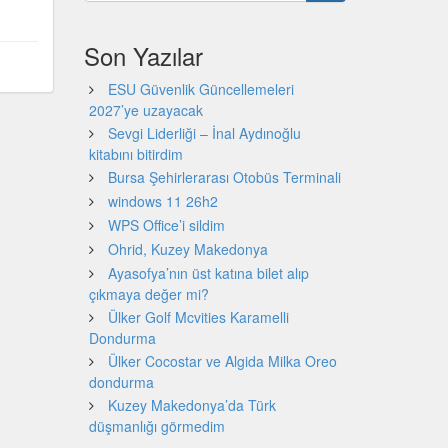
Son Yazılar
ESU Güvenlik Güncellemeleri
2027’ye uzayacak
Sevgi Liderliği – İnal Aydınoğlu
kitabını bitirdim
Bursa Şehirlerarası Otobüs Terminali
windows 11 26h2
WPS Office’i sildim
Ohrid, Kuzey Makedonya
Ayasofya’nın üst katına bilet alıp
çıkmaya değer mi?
Ülker Golf Mcvities Karamelli
Dondurma
Ülker Cocostar ve Algida Milka Oreo
dondurma
Kuzey Makedonya’da Türk
düşmanlığı görmedim