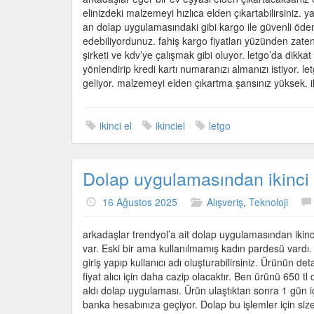
elinizdeki malzemeyi hızlıca elden çıkartabilirsiniz. y
an dolap uygulamasındaki gibi kargo ile güvenli öde
edebiliyordunuz. fahiş kargo fiyatları yüzünden zaten
şirketi ve kdv’ye çalışmak gibi oluyor. letgo’da dikka
yönlendirip kredi kartı numaranızı almanızı istiyor. le
geliyor. malzemeyi elden çıkartma şansınız yüksek. i
ikinci el
ikinciel
letgo
Dolap uygulamasından ikinci e
16 Ağustos 2025
Alışveriş
,
Teknoloji
arkadaşlar trendyol’a ait dolap uygulamasından ikinc
var. Eski bir ama kullanılmamış kadın pardesü vardı.
giriş yapıp kullanıcı adı oluşturabilirsiniz. Ürünün de
fiyat alıcı için daha cazip olacaktır. Ben ürünü 650 tl
aldı dolap uygulaması. Ürün ulaştıktan sonra 1 gün 
banka hesabınıza geçiyor. Dolap bu işlemler için size 