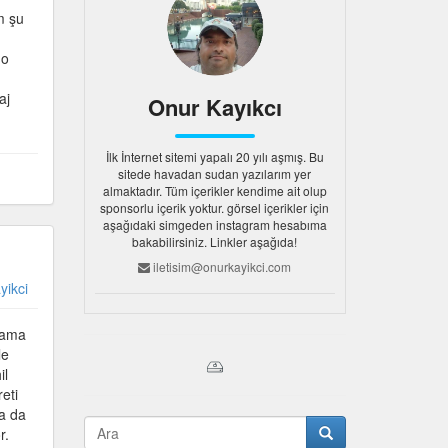
um şu
go
aj
Onur Kayıkcı
İlk İnternet sitemi yapalı 20 yılı aşmış. Bu
sitede havadan sudan yazılarım yer
almaktadır. Tüm içerikler kendime ait olup
sponsorlu içerik yoktur. görsel içerikler için
aşağıdaki simgeden instagram hesabıma
bakabilirsiniz. Linkler aşağıda!
iletisim@onurkayikci.com
yikci
ulama
le
il
reti
ra da
r.