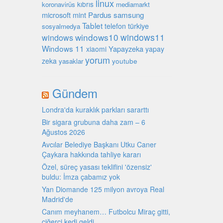
linux
kıbrıs
koronavirüs
mediamarkt
microsoft
mint
Pardus
samsung
Tablet
türkiye
telefon
sosyalmedya
windows10
windows11
windows
Windows 11
Yapayzeka
xiaomi
yapay
yorum
zeka
youtube
yasaklar
Gündem
Londra'da kuraklık parkları sararttı
Bir sigara grubuna daha zam – 6
Ağustos 2026
Avcılar Belediye Başkanı Utku Caner
Çaykara hakkında tahliye kararı
Özel, süreç yasası teklifini 'özensiz'
buldu: İmza çabamız yok
Yan Diomande 125 milyon avroya Real
Madrid'de
Canım meyhanem… Futbolcu Miraç gitti,
ciğerci kedi geldi