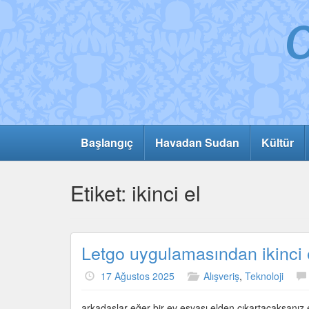
Başlangıç
Havadan Sudan
Kültür
Etiket:
ikinci el
Letgo uygulamasından ikinci e
17 Ağustos 2025
Alışveriş
,
Teknoloji
arkadaşlar eğer bir ev eşyası elden çıkartacaksanız e