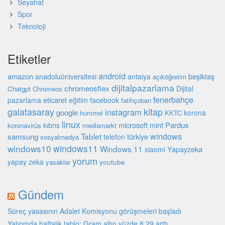
Seyahat
Spor
Teknoloji
Etiketler
android
amazon
beşiktaş
anadoluüniversitesi
antalya
açıköğretim
dijitalpazarlama
chromeosflex
Dijital
Chatgpt
Chromeos
fenerbahçe
eticaret
pazarlama
eğitim
facebook
fatihçoban
galatasaray
kitap
instagram
google
korona
hummel
KKTC
linux
microsoft
mint
Pardus
kıbrıs
koronavirüs
mediamarkt
Tablet
windows
samsung
türkiye
telefon
sosyalmedya
windows10
windows11
Windows 11
Yapayzeka
xiaomi
yorum
yapay zeka
youtube
yasaklar
Gündem
Süreç yasasının Adalet Komisyonu görüşmeleri başladı
Yatırımda haftalık tablo: Gram altın yüzde 8,29 arttı