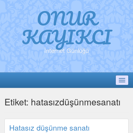
ONUR
KAYIKCI
İnternet Günlüğü
Toggl
Etiket:
hatasızdüşünmesanatı
Hatasız düşünme sanatı