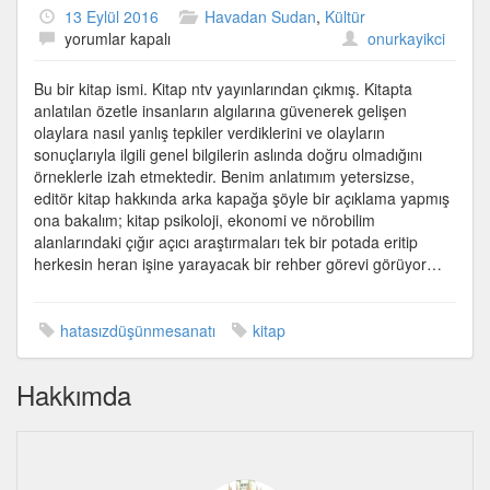
13 Eylül 2016
Havadan Sudan
,
Kültür
Hatasız
yorumlar kapalı
onurkayikci
düşünme
sanatı
Bu bir kitap ismi. Kitap ntv yayınlarından çıkmış. Kitapta
için
anlatılan özetle insanların algılarına güvenerek gelişen
olaylara nasıl yanlış tepkiler verdiklerini ve olayların
sonuçlarıyla ilgili genel bilgilerin aslında doğru olmadığını
örneklerle izah etmektedir. Benim anlatımım yetersizse,
editör kitap hakkında arka kapağa şöyle bir açıklama yapmış
ona bakalım; kitap psikoloji, ekonomi ve nörobilim
alanlarındaki çığır açıcı araştırmaları tek bir potada eritip
herkesin heran işine yarayacak bir rehber görevi görüyor…
hatasızdüşünmesanatı
kitap
Hakkımda