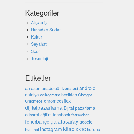
Kategoriler
Alışveriş
Havadan Sudan
Kültür
Seyahat
Spor
Teknoloji
Etiketler
android
amazon
anadoluüniversitesi
beşiktaş
antalya
açıköğretim
Chatgpt
chromeosflex
Chromeos
dijitalpazarlama
Dijital pazarlama
eticaret
eğitim
facebook
fatihçoban
galatasaray
fenerbahçe
google
kitap
instagram
korona
hummel
KKTC