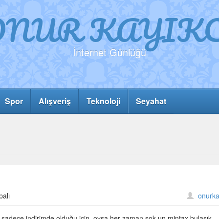
ONUR KAYIKC
İnternet Günlüğü
Spor
Alışveriş
Teknoloji
Seyahat
palı
onurka
bii sadece indirimde olduğu için. oysa her zaman şok un mintax bulaşık