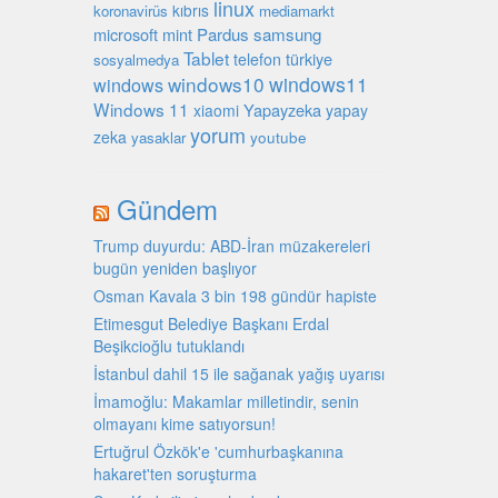
linux
kıbrıs
koronavirüs
mediamarkt
microsoft
mint
Pardus
samsung
Tablet
türkiye
telefon
sosyalmedya
windows10
windows11
windows
Windows 11
Yapayzeka
xiaomi
yapay
yorum
zeka
youtube
yasaklar
Gündem
Trump duyurdu: ABD-İran müzakereleri
bugün yeniden başlıyor
Osman Kavala 3 bin 198 gündür hapiste
Etimesgut Belediye Başkanı Erdal
Beşikcioğlu tutuklandı
İstanbul dahil 15 ile sağanak yağış uyarısı
İmamoğlu: Makamlar milletindir, senin
olmayanı kime satıyorsun!
Ertuğrul Özkök'e 'cumhurbaşkanına
hakaret'ten soruşturma