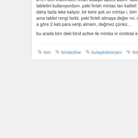
için
tabletini kullanıyordum. peki finish mintax tan kaliteli
daha fazla leke kalıyor. bir kere şok un mintax ı, bim
ama tablet rengi farklı. peki finish almaya değer mi
a göre 2 katı para verip almam, değmez çünkü…
bu arada bim deki bind active ile mintax ın üreticisi
bim
bindactive
bulaşıkdeterjanı
fin