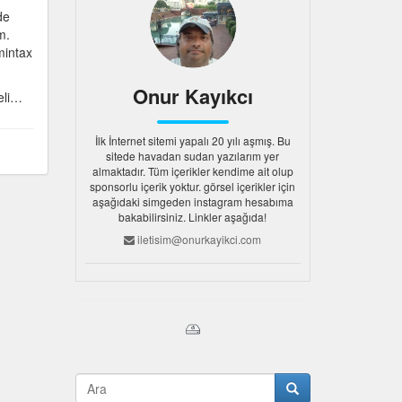
de
m.
mintax
Onur Kayıkcı
teli…
İlk İnternet sitemi yapalı 20 yılı aşmış. Bu
sitede havadan sudan yazılarım yer
almaktadır. Tüm içerikler kendime ait olup
sponsorlu içerik yoktur. görsel içerikler için
aşağıdaki simgeden instagram hesabıma
bakabilirsiniz. Linkler aşağıda!
iletisim@onurkayikci.com