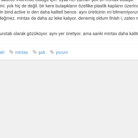
 mi. yok hiç de değil. bir kere bulaşıkların özellike plastik kapların üzerin
 in bind active in den daha kaliteli bence. aynı üreticinin mi bilmemiyoru
. değmez. mintax da daha az leke kalıyor. denemiş oldum finish i, zaten 
 eurotab olarak gözüküyor. aynı yer üretiyor. ama sanki mintax daha kali
ish
mintax
şok
yorum