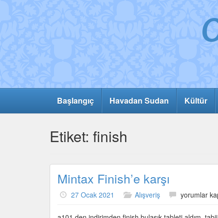
Başlangıç
Havadan Sudan
Kültür
Etiket:
finish
Mintax Finish’e karşı
Mintax
27 Ocak 2021
Alışveriş
yorumlar ka
Finish’e
karşı
a101 den indirimden finish bulaşık tableti aldım. ta