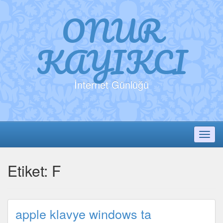
ONUR
KAYIKCI
İnternet Günlüğü
Toggl
Etiket:
F
apple klavye windows ta