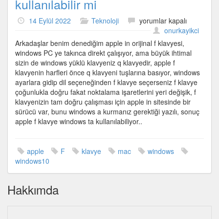
kullanılabilir mi
apple
14 Eylül 2022
Teknoloji
yorumlar kapalı
klavye
onurkayikci
windows
Arkadaşlar benim denediğim apple in orijinal f klavyesi,
ta
windows PC ye takınca direkt çalışıyor, ama büyük ihtimal
kullanılabilir
sizin de windows yüklü klavyeniz q klavyedir, apple f
mi
klavyenin harfleri önce q klavyeni tuşlarına basıyor, windows
için
ayarlara gidip dil seçeneğinden f klavye seçerseniz f klavye
çoğunlukla doğru fakat noktalama işaretlerini yeri değişik, f
klavyenizin tam doğru çalışması için apple in sitesinde bir
sürücü var, bunu windows a kurmanız gerektiği yazılı, sonuç
apple f klavye windows ta kullanılabiliyor..
apple
F
klavye
mac
windows
windows10
Hakkımda