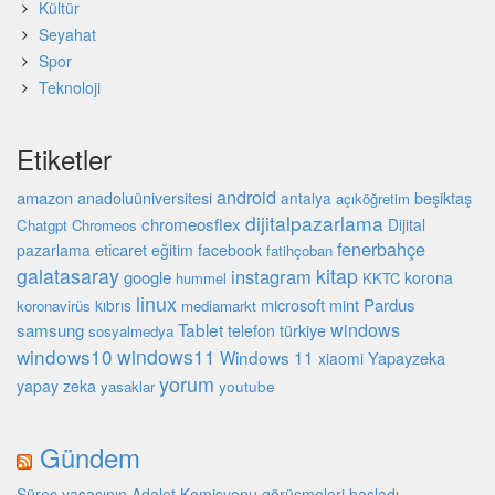
Kültür
Seyahat
Spor
Teknoloji
Etiketler
android
amazon
beşiktaş
anadoluüniversitesi
antalya
açıköğretim
dijitalpazarlama
chromeosflex
Dijital
Chatgpt
Chromeos
fenerbahçe
eticaret
pazarlama
eğitim
facebook
fatihçoban
galatasaray
kitap
instagram
google
korona
hummel
KKTC
linux
microsoft
mint
Pardus
kıbrıs
koronavirüs
mediamarkt
Tablet
windows
samsung
türkiye
telefon
sosyalmedya
windows10
windows11
Windows 11
Yapayzeka
xiaomi
yorum
yapay zeka
youtube
yasaklar
Gündem
Süreç yasasının Adalet Komisyonu görüşmeleri başladı