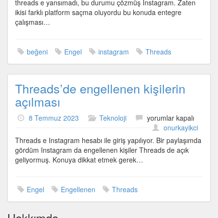
threads e yansımadı, bu durumu çözmüş Instagram. Zaten
ikisi farklı platform saçma oluyordu bu konuda entegre
çalışması…
beğeni
Engel
instagram
Threads
Threads’de engellenen kişilerin
açılması
Threads’de
8 Temmuz 2023
Teknoloji
yorumlar kapalı
engellenen
onurkayikci
kişilerin
Threads e Instagram hesabı ile giriş yapılıyor. Bir paylaşımda
açılması
gördüm Instagram da engellenen kişiler Threads de açık
için
geliyormuş. Konuya dikkat etmek gerek…
Engel
Engellenen
Threads
Hakkımda