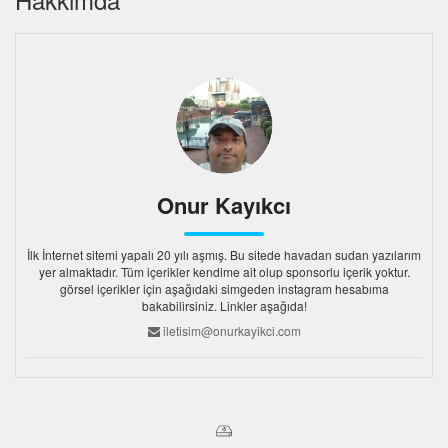
Onur Kayıkcı
İlk İnternet sitemi yapalı 20 yılı aşmış. Bu sitede havadan sudan yazılarım
yer almaktadır. Tüm içerikler kendime ait olup sponsorlu içerik yoktur.
görsel içerikler için aşağıdaki simgeden instagram hesabıma
bakabilirsiniz. Linkler aşağıda!
iletisim@onurkayikci.com