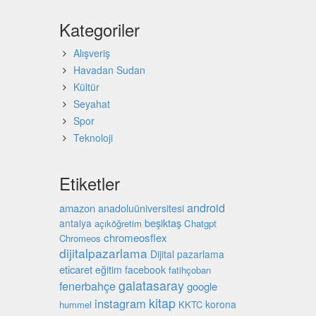
Kategoriler
Alışveriş
Havadan Sudan
Kültür
Seyahat
Spor
Teknoloji
Etiketler
android
amazon
anadoluüniversitesi
beşiktaş
antalya
açıköğretim
Chatgpt
chromeosflex
Chromeos
dijitalpazarlama
Dijital pazarlama
eticaret
eğitim
facebook
fatihçoban
galatasaray
fenerbahçe
google
kitap
instagram
korona
hummel
KKTC