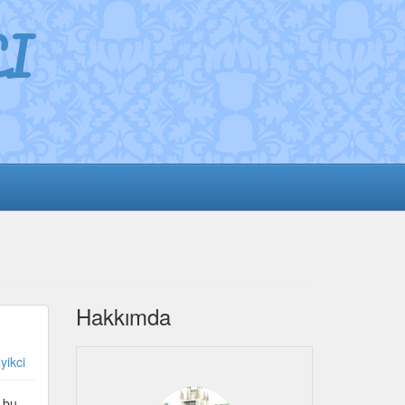
I
Hakkımda
yikci
a bu