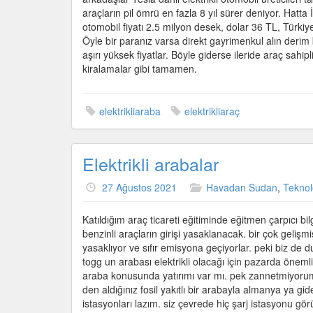
nasıl
araçların pil ömrü en fazla 8 yıl sürer deniyor. Hatt
uyum
otomobil fiyatı 2.5 milyon desek, dolar 36 TL, Türkiye
sağlanacak
Öyle bir paranız varsa direkt gayrimenkul alın derim
için
aşırı yüksek fiyatlar. Böyle giderse ileride araç sa
kiralamalar gibi tamamen.
elektrikliaraba
elektrikliaraç
Elektrikli arabalar
27 Ağustos 2021
Havadan Sudan
,
Teknol
Katıldığım araç ticareti eğitiminde eğitmen çarpıcı bil
benzinli araçların girişi yasaklanacak. bir çok gelişm
yasaklıyor ve sıfır emisyona geçiyorlar. peki biz de
togg un arabası elektrikli olacağı için pazarda önemli d
araba konusunda yatırımı var mı. pek zannetmiyorum.
den aldığınız fosil yakıtlı bir arabayla almanya ya gide
istasyonları lazım. siz çevrede hiç şarj istasyonu gö