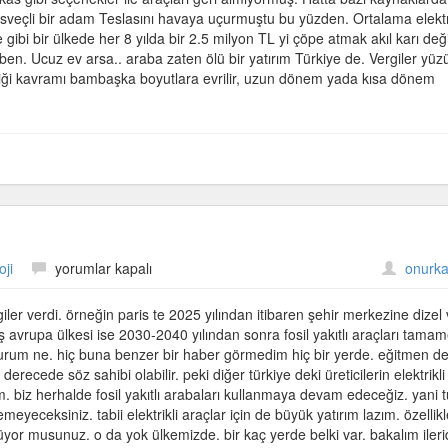
a İsveçli bir adam Teslasını havaya uçurmuştu bu yüzden. Ortalama elektr
 gibi bir ülkede her 8 yılda bir 2.5 milyon TL yi çöpe atmak akıl karı deği
 ben. Ucuz ev arsa.. araba zaten ölü bir yatırım Türkiye de. Vergiler yü
hipliği kavramı bambaşka boyutlara evrilir, uzun dönem yada kısa dönem
Elektrikli
oji
yorumlar kapalı
onurka
arabalar
için
giler verdi. örneğin paris te 2025 yılından itibaren şehir merkezine dizel
iş avrupa ülkesi ise 2030-2040 yılından sonra fosil yakıtlı araçları tama
 durum ne. hiç buna benzer bir haber görmedim hiç bir yerde. eğitmen de
erecede söz sahibi olabilir. peki diğer türkiye deki üreticilerin elektrikli
 biz herhalde fosil yakıtlı arabaları kullanmaya devam edeceğiz. yani t
meyeceksiniz. tabii elektrikli araçlar için de büyük yatırım lazım. özellikl
rüyor musunuz. o da yok ülkemizde. bir kaç yerde belki var. bakalım iler