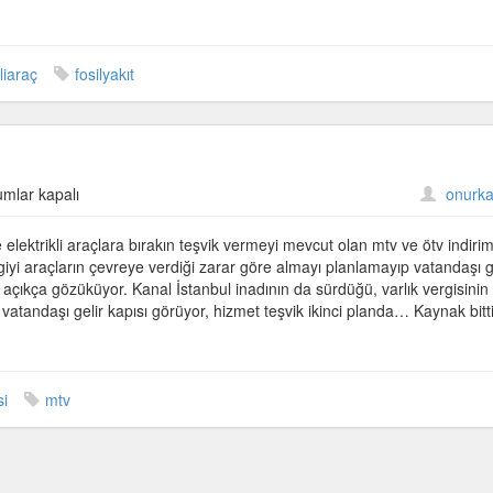
kliaraç
fosilyakıt
rikli
umlar kapalı
onurka
ca
e elektrikli araçlara bırakın teşvik vermeyi mevcut olan mtv ve ötv indirim
iyi araçların çevreye verdiği zarar göre almayı planlamayıp vatandaşı g
 açıkça gözüküyor. Kanal İstanbul inadının da sürdüğü, varlık vergisinin
 vatandaşı gelir kapısı görüyor, hizmet teşvik ikinci planda… Kaynak bitt
si
mtv