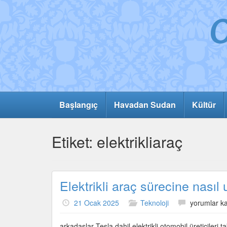
Başlangıç
Havadan Sudan
Kültür
Etiket:
elektrikliaraç
Elektrikli araç sürecine nası
Elektrikli
21 Ocak 2025
Teknoloji
yorumlar ka
araç
sürecine
arkadaşlar Tesla dahil elektrikli otomobil üreticileri