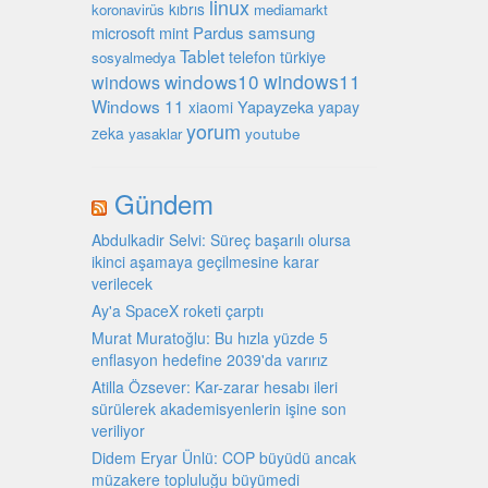
linux
kıbrıs
koronavirüs
mediamarkt
microsoft
mint
Pardus
samsung
Tablet
türkiye
telefon
sosyalmedya
windows10
windows11
windows
Windows 11
Yapayzeka
xiaomi
yapay
yorum
zeka
youtube
yasaklar
Gündem
Abdulkadir Selvi: Süreç başarılı olursa
ikinci aşamaya geçilmesine karar
verilecek
Ay'a SpaceX roketi çarptı
Murat Muratoğlu: Bu hızla yüzde 5
enflasyon hedefine 2039'da varırız
Atilla Özsever: Kar-zarar hesabı ileri
sürülerek akademisyenlerin işine son
veriliyor
Didem Eryar Ünlü: COP büyüdü ancak
müzakere topluluğu büyümedi