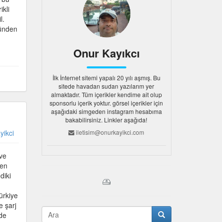
ikli
l.
zünden
Onur Kayıkcı
İlk İnternet sitemi yapalı 20 yılı aşmış. Bu
sitede havadan sudan yazılarım yer
almaktadır. Tüm içerikler kendime ait olup
sponsorlu içerik yoktur. görsel içerikler için
aşağıdaki simgeden instagram hesabıma
bakabilirsiniz. Linkler aşağıda!
yikci
iletisim@onurkayikci.com
 ve
men
diki
ürkiye
e şarj
ide