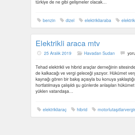
türkiye de ne gibi gelişmeler olacak…
benzin
dizel
elektrikliaraba
elektri
Elektrikli araca mtv
Elekt
25 Aralık 2019
Havadan Sudan
yor
ara
mtv
Tehad elektrikli ve hibrid araçlar derneğinin sitesind
için
de kalkacağı ve vergi geleceği yazıyor. Hükümet verg
kaynağı gören bir bakış açısıyla bu konuya yaklaştığı
hortlatılmaya çalışıldı şu günlerde anlaşılan hükümet
yüklen vatandaşa…
elektrikliaraç
hibrid
motorlutaşıtlarvergi