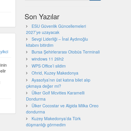
Son Yazılar
ESU Güvenlik Güncellemeleri
2027’ye uzayacak
Sevgi Liderliği – İnal Aydınoğlu
kitabını bitirdim
yikci
Bursa Şehirlerarası Otobüs Terminali
windows 11 26h2
inin
WPS Office’i sildim
elir
Ohrid, Kuzey Makedonya
Ayasofya’nın üst katına bilet alıp
i
çıkmaya değer mi?
Ülker Golf Mcvities Karamelli
Dondurma
Ülker Cocostar ve Algida Milka Oreo
dondurma
Kuzey Makedonya’da Türk
düşmanlığı görmedim