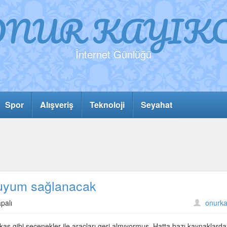
ONUR KAYIKC
İnternet Günlüğü
Spor
Alışveriş
Teknoloji
Seyahat
l uyum sağlanacak
palı
onurka
 takas gibi seçenekler ile araçları geri almıyormuş. Hatta bazı kaynaklard