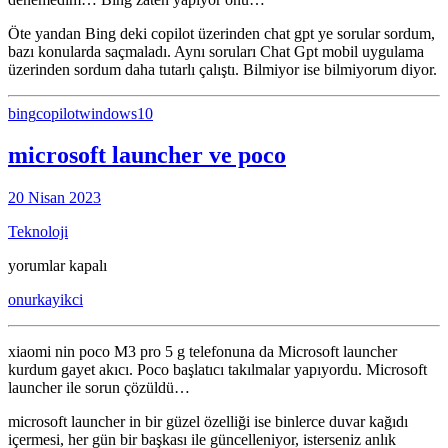
Öte yandan Bing deki copilot üzerinden chat gpt ye sorular sordum,
bazı konularda saçmaladı. Aynı soruları Chat Gpt mobil uygulama
üzerinden sordum daha tutarlı çalıştı. Bilmiyor ise bilmiyorum diyor.
bing
copilot
windows10
microsoft launcher ve poco
20 Nisan 2023
Teknoloji
microsoft
yorumlar kapalı
launcher
onurkayikci
ve
poco
için
xiaomi nin poco M3 pro 5 g telefonuna da Microsoft launcher
kurdum gayet akıcı. Poco başlatıcı takılmalar yapıyordu. Microsoft
launcher ile sorun çözüldü…
microsoft launcher in bir güzel özelliği ise binlerce duvar kağıdı
içermesi, her gün bir başkası ile güncelleniyor, isterseniz anlık