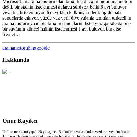
Microsoft un arama motoru olan bing, hiç düzgün bir arama motoru
değil. bir sitenin listelenmesi aylarca sürüyor, belki 6 ayı buluyor
veya hiç listelenmiyor. tedavülden kalkmış url ler bing de hala
sonuçlarda çıkıyor. yüzde yüz yerli diye yalanla tanıtılan turkcell in
arama motoru yaani de bing in sonuçlarını listeliyor. google da bile
bir sayfanın güncel halinin listelenmesi 1 ayı buluyor. bing ise
rezalet…
aramamotoru
bing
google
Hakkımda
Onur Kayıkcı
İlk İnternet sitemi yapalı 20 yılı aşmış. Bu sitede havadan sudan yazılarım yer almaktadır.
Tüm içerikler kendime ait olup sponsorlu içerik yoktur. görsel içerikler için aşağıdaki