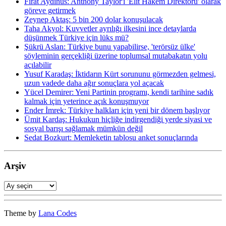
Fırat Aydınus: Anthony Taylor'ı 'Elit Hakem Direktörü' olarak
göreve getirmek
Zeynep Aktaş: 5 bin 200 dolar konuşulacak
Taha Akyol: Kuvvetler ayrılığı ilkesini ince detaylarda
düşünmek Türkiye için lüks mü?
Şükrü Aslan: Türkiye bunu yapabilirse, 'terörsüz ülke'
söyleminin gerçekliği üzerine toplumsal mutabakatın yolu
açılabilir
Yusuf Karadaş: İktidarın Kürt sorununu görmezden gelmesi,
uzun vadede daha ağır sonuçlara yol açacak
Yücel Demirer: Yeni Partinin programı, kendi tarihine sadık
kalmak için yeterince açık konuşmuyor
Ender İmrek: Türkiye halkları için yeni bir dönem başlıyor
Ümit Kardaş: Hukukun hiçliğe indirgendiği yerde siyasi ve
sosyal barışı sağlamak mümkün değil
Sedat Bozkurt: Memleketin tablosu anket sonuçlarında
Arşiv
Arşiv
Theme by
Lana Codes