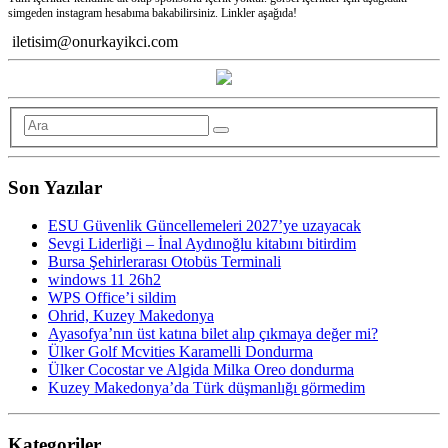
simgeden instagram hesabıma bakabilirsiniz. Linkler aşağıda!
iletisim@onurkayikci.com
Son Yazılar
ESU Güvenlik Güncellemeleri 2027’ye uzayacak
Sevgi Liderliği – İnal Aydınoğlu kitabını bitirdim
Bursa Şehirlerarası Otobüs Terminali
windows 11 26h2
WPS Office’i sildim
Ohrid, Kuzey Makedonya
Ayasofya’nın üst katına bilet alıp çıkmaya değer mi?
Ülker Golf Mcvities Karamelli Dondurma
Ülker Cocostar ve Algida Milka Oreo dondurma
Kuzey Makedonya’da Türk düşmanlığı görmedim
Kategoriler