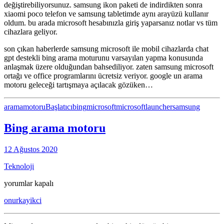
değiştirebiliyorsunuz. samsung ikon paketi de indirdikten sonra
xiaomi poco telefon ve samsung tabletimde aynı arayüzü kullanır
oldum. bu arada microsoft hesabınızla giriş yaparsanız notlar vs tüm
cihazlara geliyor.
son çıkan haberlerde samsung microsoft ile mobil cihazlarda chat
gpt destekli bing arama moturunu varsayılan yapma konusunda
anlaşmak üzere olduğundan bahsediliyor. zaten samsung microsoft
ortağı ve office programlarını ücretsiz veriyor. google un arama
motoru geleceği tartışmaya açılacak gözüken…
aramamotoru
Başlatıcı
bing
microsoft
microsoftlauncher
samsung
Bing arama motoru
12 Ağustos 2020
Teknoloji
Bing
yorumlar kapalı
arama
onurkayikci
motoru
için