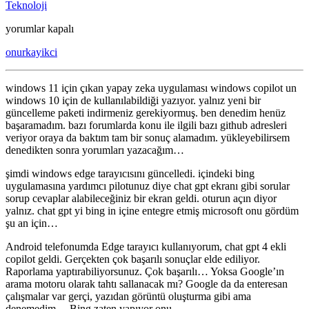
Teknoloji
Windows
yorumlar kapalı
copilot
onurkayikci
için
windows 11 için çıkan yapay zeka uygulaması windows copilot un
windows 10 için de kullanılabildiği yazıyor. yalnız yeni bir
güncelleme paketi indirmeniz gerekiyormuş. ben denedim henüz
başaramadım. bazı forumlarda konu ile ilgili bazı github adresleri
veriyor oraya da baktım tam bir sonuç alamadım. yükleyebilirsem
denedikten sonra yorumları yazacağım…
şimdi windows edge tarayıcısını güncelledi. içindeki bing
uygulamasına yardımcı pilotunuz diye chat gpt ekranı gibi sorular
sorup cevaplar alabileceğiniz bir ekran geldi. oturun açın diyor
yalnız. chat gpt yi bing in içine entegre etmiş microsoft onu gördüm
şu an için…
Android telefonumda Edge tarayıcı kullanıyorum, chat gpt 4 ekli
copilot geldi. Gerçekten çok başarılı sonuçlar elde ediliyor.
Raporlama yaptırabiliyorsunuz. Çok başarılı… Yoksa Google’ın
arama motoru olarak tahtı sallanacak mı? Google da da enteresan
çalışmalar var gerçi, yazıdan görüntü oluşturma gibi ama
denemedim… Bing zaten yapıyor onu…