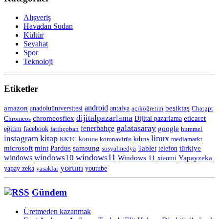
Alışveriş
Havadan Sudan
Kültür
Seyahat
Spor
Teknoloji
Etiketler
android
amazon
anadoluüniversitesi
beşiktaş
antalya
açıköğretim
Chatgpt
dijitalpazarlama
chromeosflex
eticaret
Chromeos
Dijital pazarlama
galatasaray
fenerbahçe
eğitim
facebook
google
fatihçoban
hummel
kitap
linux
instagram
korona
KKTC
koronavirüs
kıbrıs
mediamarkt
Tablet
microsoft
mint
Pardus
samsung
telefon
türkiye
sosyalmedya
windows11
windows10
windows
Windows 11
Yapayzeka
xiaomi
yorum
yapay zeka
yasaklar
youtube
Gündem
Üretmeden kazanmak