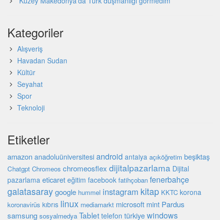
Kuzey Makedonya’da Türk düşmanlığı görmedim
Kategoriler
Alışveriş
Havadan Sudan
Kültür
Seyahat
Spor
Teknoloji
Etiketler
android
amazon
beşiktaş
anadoluüniversitesi
antalya
açıköğretim
dijitalpazarlama
chromeosflex
Dijital
Chatgpt
Chromeos
fenerbahçe
eticaret
pazarlama
eğitim
facebook
fatihçoban
galatasaray
kitap
instagram
google
korona
hummel
KKTC
linux
microsoft
mint
Pardus
kıbrıs
koronavirüs
mediamarkt
Tablet
windows
samsung
türkiye
telefon
sosyalmedya