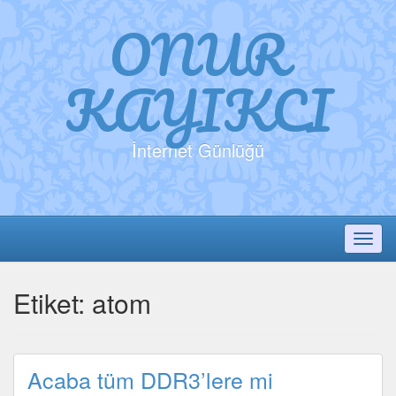
ONUR
KAYIKCI
İnternet Günlüğü
Toggl
Etiket:
atom
Acaba tüm DDR3’lere mi