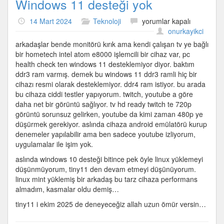
Windows 11 desteği yok
Acaba
14 Mart 2024
Teknoloji
yorumlar kapalı
tüm
onurkayikci
DDR3’lere
arkadaşlar bende monitörü kırık ama kendi çalışan tv ye bağlı
mi
bir hometech intel atom e8000 işlemcili bir cihaz var, pc
Windows
health check ten windows 11 desteklemiyor diyor. baktım
11
ddr3 ram varmış. demek bu windows 11 ddr3 ramli hiç bir
desteği
cihazı resmi olarak desteklemiyor. ddr4 ram istiyor. bu arada
yok
bu cihaza ciddi testler yapıyorum. twitch, youtube a göre
için
daha net bir görüntü sağlıyor. tv hd ready twitch te 720p
görüntü sorunsuz gelirken, youtube da kimi zaman 480p ye
düşürmek gerekiyor. aslında cihaza android emülatörü kurup
denemeler yapılabilir ama ben sadece youtube izliyorum,
uygulamalar ile işim yok.
aslında windows 10 desteği bitince pek öyle linux yüklemeyi
düşünmüyorum, tiny11 den devam etmeyi düşünüyorum.
linux mint yüklemiş bir arkadaş bu tarz cihaza performans
almadım, kasmalar oldu demiş…
tiny11 i ekim 2025 de deneyeceğiz allah uzun ömür versin…