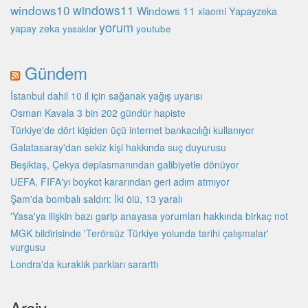
windows10
windows11
Windows 11
Yapayzeka
xiaomi
yorum
yapay zeka
youtube
yasaklar
Gündem
İstanbul dahil 10 il için sağanak yağış uyarısı
Osman Kavala 3 bin 202 gündür hapiste
Türkiye'de dört kişiden üçü internet bankacılığı kullanıyor
Galatasaray'dan sekiz kişi hakkında suç duyurusu
Beşiktaş, Çekya deplasmanından galibiyetle dönüyor
UEFA, FIFA'yı boykot kararından geri adım atmıyor
Şam'da bombalı saldırı: İki ölü, 13 yaralı
'Yasa'ya ilişkin bazı garip anayasa yorumları hakkında birkaç not
MGK bildirisinde 'Terörsüz Türkiye yolunda tarihi çalışmalar'
vurgusu
Londra'da kuraklık parkları sararttı
Arşiv