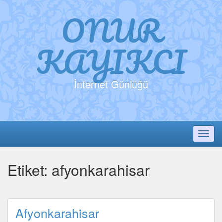
ONUR
KAYIKCI
İnternet Günlüğü
Toggl
Etiket:
afyonkarahisar
Afyonkarahisar