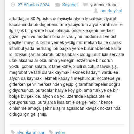
Afyonkarahisar
27 Ağustos 2024
Seyahat
yorumlar kapalı
için
onurkayikci
arkadaşlar 30 Ağustos dolayısıyla afyon kocatepe ziyareti
kapsamında bir değerlendirme yapıyorum afyonkarahisar ile
ilgili çok bir gezme fırsatı olmadı. öncelikle şehir merkezi
güzel. yeni ve modern binalar var. yine modern alt ve üst
geçitler mevcut. bizim yemek yediğimiz mekan kalite olarak
istanbul yada herhangi bir başka yerde bulunabilecek kalite
idi fiziksel şartlar olarak. biz kalabalık olduğumuz için serviste
ufak aksamalar oldu ama yemeğin lezzetinde bir sorun
yoktu. çoban salata, 2 tane köfte, 2 dili sucuk, 2 tavuk şiş,
meşrubat ve tatlı olarak kaymaklı ekmek kadayıfı vardı. ee
afyon da kaymaklı ekmek kadayıfı meşhurdur. Kocatepe ye
giderken şehir merkezinden geçip iç taraftan tepeler doğru
gidiyorsunuz. buradalar haliyle köy gibi ama türkiye de bir
bölge bu şekilde. afyon da yol üzerinde kaplıca oteller
görüyorsunuz, buralarda kısa tatile de gelinebilir bence
dinlenme amaçlı. şehir ulaşım açısından kavşak noktasında
olduğu için gelişmiş.
afyonkarahisar
ayfon