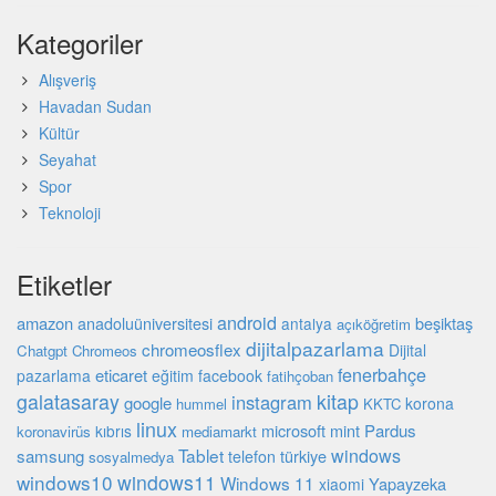
Kategoriler
Alışveriş
Havadan Sudan
Kültür
Seyahat
Spor
Teknoloji
Etiketler
android
amazon
beşiktaş
anadoluüniversitesi
antalya
açıköğretim
dijitalpazarlama
chromeosflex
Dijital
Chatgpt
Chromeos
fenerbahçe
eticaret
pazarlama
eğitim
facebook
fatihçoban
galatasaray
kitap
instagram
google
korona
hummel
KKTC
linux
microsoft
mint
Pardus
kıbrıs
koronavirüs
mediamarkt
Tablet
windows
samsung
türkiye
telefon
sosyalmedya
windows10
windows11
Windows 11
Yapayzeka
xiaomi