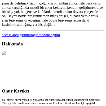
şunu da belirtmek lazım, çoğu kişi bir eğitim alınca hele para verip
alınca karşılığında maddi bir çıkar bekliyor, kendini geliştirmek diye
bir olay yok bu çerçeve kafalarda, kendi kafanı duvara çerçevele
onu seyret böyle programlardan maaş artışı gibi basit yemle zevk
alan biriyseniz diyeceğim. hele böyle biriyseniz accessland
kesinlikle aradığınız yer hiç değil…
accessland
eğitim
instagram
onlineeğitim
Hakkımda
Onur Kayıkcı
İlk İnternet sitemi yapalı 20 yılı aşmış. Bu sitede havadan sudan yazılarım yer almaktadır.
Tüm içerikler kendime ait olup sponsorlu içerik yoktur. görsel içerikler için aşağıdaki