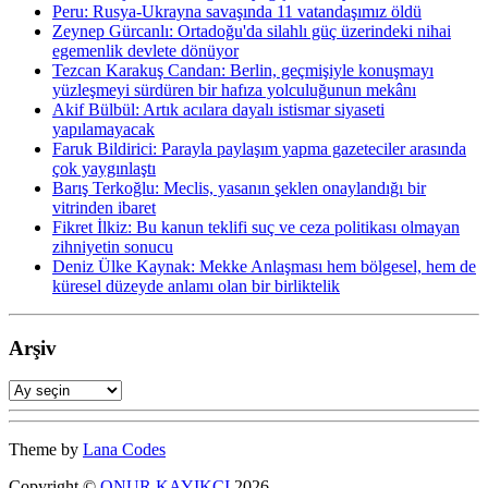
Peru: Rusya-Ukrayna savaşında 11 vatandaşımız öldü
Zeynep Gürcanlı: Ortadoğu'da silahlı güç üzerindeki nihai
egemenlik devlete dönüyor
Tezcan Karakuş Candan: Berlin, geçmişiyle konuşmayı
yüzleşmeyi sürdüren bir hafıza yolculuğunun mekânı
Akif Bülbül: Artık acılara dayalı istismar siyaseti
yapılamayacak
Faruk Bildirici: Parayla paylaşım yapma gazeteciler arasında
çok yaygınlaştı
Barış Terkoğlu: Meclis, yasanın şeklen onaylandığı bir
vitrinden ibaret
Fikret İlkiz: Bu kanun teklifi suç ve ceza politikası olmayan
zihniyetin sonucu
Deniz Ülke Kaynak: Mekke Anlaşması hem bölgesel, hem de
küresel düzeyde an­lamı olan bir birliktelik
Arşiv
Arşiv
Theme by
Lana Codes
Copyright ©
ONUR KAYIKCI
2026