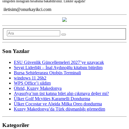
simgeden instagram hesabıma bakabilirsiniz. Linkler aşağıda!
iletisim@onurkayikci.com
Son Yazılar
ESU Güvenlik Güncellemeleri 2027’ye uzayacak
Sevgi Liderliği – İnal Aydınoğlu kitabını bitirdim
Bursa Şehirlerarası Otobüs Terminali
windows 11 26h2
WPS Office’i sildim
Ohrid, Kuzey Makedonya
Ayasofya’nın üst katına bilet alıp çıkmaya değer mi?
Ülker Golf Mcvities Karamelli Dondurma
Ülker Cocostar ve Algida Milka Oreo dondurma
Kuzey Makedonya’da Türk düşmanlığı görmedim
Kategoriler