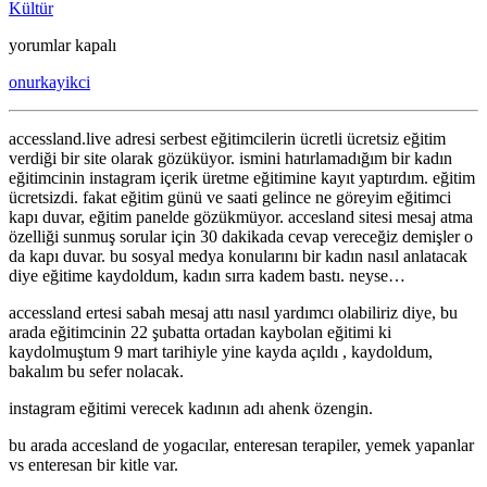
Kültür
Accessland’dan
yorumlar kapalı
eğitim
onurkayikci
alınır
mı?
için
accessland.live adresi serbest eğitimcilerin ücretli ücretsiz eğitim
verdiği bir site olarak gözüküyor. ismini hatırlamadığım bir kadın
eğitimcinin instagram içerik üretme eğitimine kayıt yaptırdım. eğitim
ücretsizdi. fakat eğitim günü ve saati gelince ne göreyim eğitimci
kapı duvar, eğitim panelde gözükmüyor. accesland sitesi mesaj atma
özelliği sunmuş sorular için 30 dakikada cevap vereceğiz demişler o
da kapı duvar. bu sosyal medya konularını bir kadın nasıl anlatacak
diye eğitime kaydoldum, kadın sırra kadem bastı. neyse…
accessland ertesi sabah mesaj attı nasıl yardımcı olabiliriz diye, bu
arada eğitimcinin 22 şubatta ortadan kaybolan eğitimi ki
kaydolmuştum 9 mart tarihiyle yine kayda açıldı , kaydoldum,
bakalım bu sefer nolacak.
instagram eğitimi verecek kadının adı ahenk özengin.
bu arada accesland de yogacılar, enteresan terapiler, yemek yapanlar
vs enteresan bir kitle var.