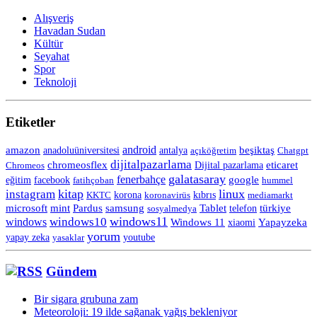
Alışveriş
Havadan Sudan
Kültür
Seyahat
Spor
Teknoloji
Etiketler
android
amazon
anadoluüniversitesi
beşiktaş
antalya
açıköğretim
Chatgpt
dijitalpazarlama
chromeosflex
eticaret
Chromeos
Dijital pazarlama
galatasaray
fenerbahçe
eğitim
facebook
google
fatihçoban
hummel
kitap
linux
instagram
korona
KKTC
koronavirüs
kıbrıs
mediamarkt
Tablet
microsoft
mint
Pardus
samsung
telefon
türkiye
sosyalmedya
windows11
windows10
windows
Windows 11
Yapayzeka
xiaomi
yorum
yapay zeka
yasaklar
youtube
Gündem
Bir sigara grubuna zam
Meteoroloji: 19 ilde sağanak yağış bekleniyor