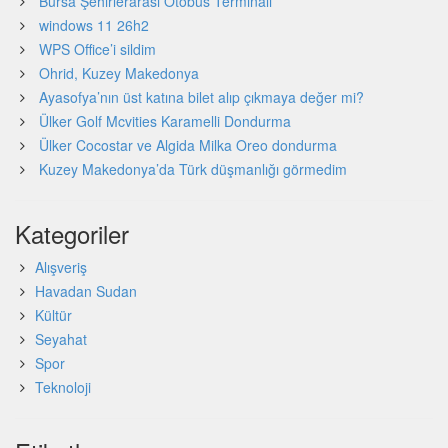
Bursa Şehirlerarası Otobüs Terminali
windows 11 26h2
WPS Office’i sildim
Ohrid, Kuzey Makedonya
Ayasofya’nın üst katına bilet alıp çıkmaya değer mi?
Ülker Golf Mcvities Karamelli Dondurma
Ülker Cocostar ve Algida Milka Oreo dondurma
Kuzey Makedonya’da Türk düşmanlığı görmedim
Kategoriler
Alışveriş
Havadan Sudan
Kültür
Seyahat
Spor
Teknoloji