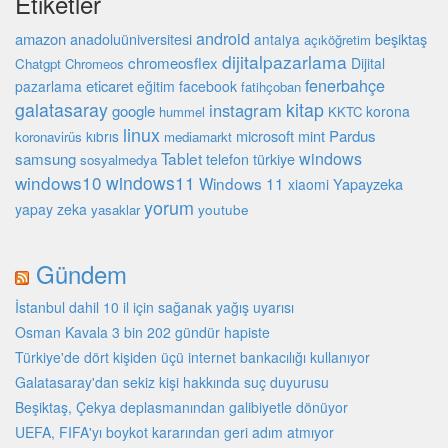
Etiketler
android
amazon
beşiktaş
anadoluüniversitesi
antalya
açıköğretim
dijitalpazarlama
chromeosflex
Dijital
Chatgpt
Chromeos
fenerbahçe
eticaret
pazarlama
eğitim
facebook
fatihçoban
galatasaray
kitap
instagram
google
korona
hummel
KKTC
linux
microsoft
mint
Pardus
kıbrıs
koronavirüs
mediamarkt
Tablet
windows
samsung
türkiye
telefon
sosyalmedya
windows10
windows11
Windows 11
Yapayzeka
xiaomi
yorum
yapay zeka
youtube
yasaklar
Gündem
İstanbul dahil 10 il için sağanak yağış uyarısı
Osman Kavala 3 bin 202 gündür hapiste
Türkiye'de dört kişiden üçü internet bankacılığı kullanıyor
Galatasaray'dan sekiz kişi hakkında suç duyurusu
Beşiktaş, Çekya deplasmanından galibiyetle dönüyor
UEFA, FIFA'yı boykot kararından geri adım atmıyor