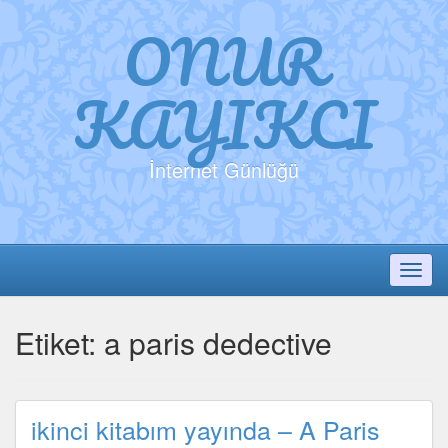
ONUR
KAYIKCI
İnternet Günlüğü
Toggl
Etiket:
a paris dedective
ikinci kitabım yayında – A Paris