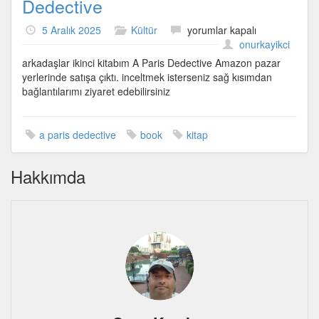
Dedective
ikinci
5 Aralık 2025
Kültür
yorumlar kapalı
kitabım
onurkayikci
yayında
arkadaşlar ikinci kitabım A Paris Dedective Amazon pazar
–
yerlerinde satışa çıktı. inceltmek isterseniz sağ kısımdan
A
bağlantılarımı ziyaret edebilirsiniz
Paris
Dedective
için
a paris dedective
book
kitap
Hakkımda