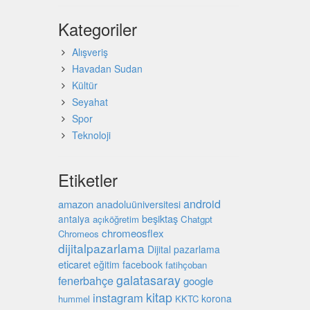
Kategoriler
Alışveriş
Havadan Sudan
Kültür
Seyahat
Spor
Teknoloji
Etiketler
android
amazon
anadoluüniversitesi
beşiktaş
antalya
açıköğretim
Chatgpt
chromeosflex
Chromeos
dijitalpazarlama
Dijital pazarlama
eticaret
eğitim
facebook
fatihçoban
galatasaray
fenerbahçe
google
kitap
instagram
korona
hummel
KKTC