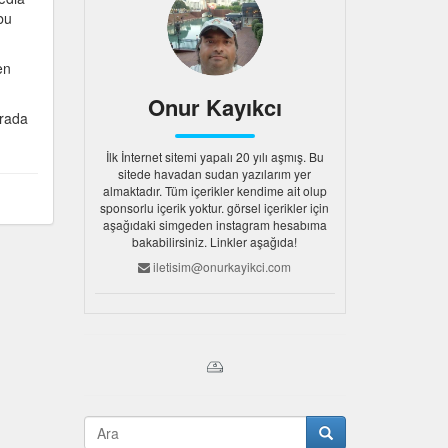
bu
en
Onur Kayıkcı
urada
İlk İnternet sitemi yapalı 20 yılı aşmış. Bu
sitede havadan sudan yazılarım yer
almaktadır. Tüm içerikler kendime ait olup
sponsorlu içerik yoktur. görsel içerikler için
aşağıdaki simgeden instagram hesabıma
bakabilirsiniz. Linkler aşağıda!
iletisim@onurkayikci.com