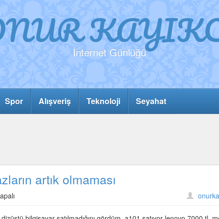
ONUR KAYIKC
İnternet Günlüğü
Spor
Alışveriş
Teknoloji
Seyahat
zların artık olmaması
t’ta
apalı
onurka
 dizüstü bilgisayar satılmadığını gördüm. a101 satıyor lenovo 7000 tl. m