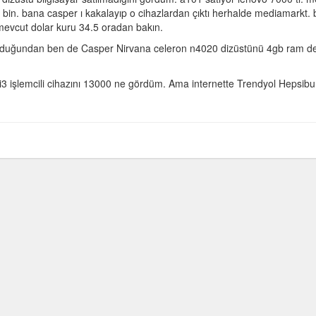
bin. bana casper ı kakalayıp o cihazlardan çıktı herhalde mediamarkt. 
evcut dolar kuru 34.5 oradan bakın.
ş olduğundan ben de Casper Nirvana celeron n4020 dizüstünü 4gb ram d
3 işlemcili cihazını 13000 ne gördüm. Ama internette Trendyol Hepsib