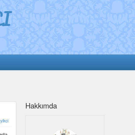
I
Hakkımda
yikci
edia