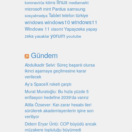
linux
kıbrıs
koronavirüs
mediamarkt
microsoft
mint
Pardus
samsung
Tablet
türkiye
telefon
sosyalmedya
windows10
windows11
windows
Windows 11
Yapayzeka
xiaomi
yapay
yorum
zeka
youtube
yasaklar
Gündem
Abdulkadir Selvi: Süreç başarılı olursa
ikinci aşamaya geçilmesine karar
verilecek
Ay'a SpaceX roketi çarptı
Murat Muratoğlu: Bu hızla yüzde 5
enflasyon hedefine 2039'da varırız
Atilla Özsever: Kar-zarar hesabı ileri
sürülerek akademisyenlerin işine son
veriliyor
Didem Eryar Ünlü: COP büyüdü ancak
müzakere topluluğu büyümedi