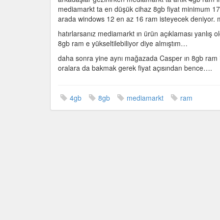
cihazların
mediamarkt ta en düşük cihaz 8gb fiyat minimum 17 
artık
arada windows 12 en az 16 ram isteyecek deniyor. m
olmaması
hatırlarsanız mediamarkt ın ürün açıklaması yanlı
için
8gb ram e yükseltilebiliyor diye almıştım…
daha sonra yine aynı mağazada Casper ın 8gb ram i
oralara da bakmak gerek fiyat açısından bence….
4gb
8gb
mediamarkt
ram