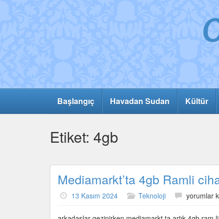
Başlangıç
Havadan Sudan
Kültür
Etiket:
4gb
Mediamarkt’ta 4gb Ramli ciha
Mediamark
13 Kasım 2024
Teknoloji
yorumlar k
4gb
Ramli
arkadaşlar gezinirken mediamarkt ta artık 4gb ram li