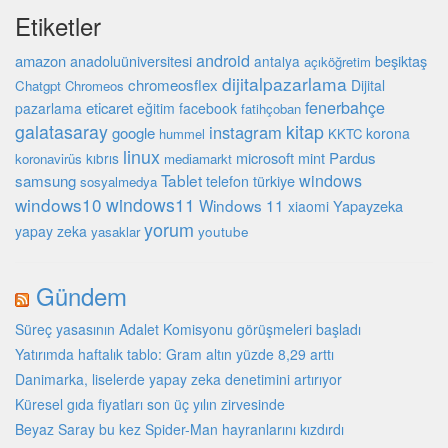
Etiketler
android
amazon
beşiktaş
anadoluüniversitesi
antalya
açıköğretim
dijitalpazarlama
chromeosflex
Dijital
Chatgpt
Chromeos
fenerbahçe
eticaret
pazarlama
eğitim
facebook
fatihçoban
galatasaray
kitap
instagram
google
korona
hummel
KKTC
linux
microsoft
mint
Pardus
kıbrıs
koronavirüs
mediamarkt
Tablet
windows
samsung
türkiye
telefon
sosyalmedya
windows10
windows11
Windows 11
Yapayzeka
xiaomi
yorum
yapay zeka
youtube
yasaklar
Gündem
Süreç yasasının Adalet Komisyonu görüşmeleri başladı
Yatırımda haftalık tablo: Gram altın yüzde 8,29 arttı
Danimarka, liselerde yapay zeka denetimini artırıyor
Küresel gıda fiyatları son üç yılın zirvesinde
Beyaz Saray bu kez Spider-Man hayranlarını kızdırdı