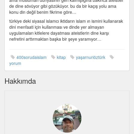
ama müslüman dünyasının geri kalmışlığına bakınca ateistler
de dine sövüyor gibi gözüküyor. bu da bir kaçış yolu ama
konu din değil benim fikrime göre…
türkiye deki siyasal islamcı iktidarın islam ın ismini kullanarak
dini menfaati için kullanması ve dinde yer almayan
uygulamaları kitlelere dayatması ateistlerin dine karşı
nefretini arttırmaktan başka bir şeye yaramıyor…
400sorudaislam
kitap
yaşarnuriöztürk
yorum
Hakkımda