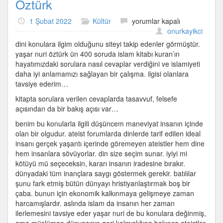
Öztürk
400
1 Şubat 2022
Kültür
yorumlar kapalı
Soruda
onurkayikci
İslam
dini konulara ilgim olduğunu siteyi takip edenler görmüştür.
–
yaşar nuri öztürk ün 400 soruda islam kitabı kuran’ın
Yaşar
hayatımızdaki sorulara nasıl cevaplar verdiğini ve islamiyeti
Nuri
daha iyi anlamamızı sağlayan bir çalışma. ilgisi olanlara
Öztürk
tavsiye ederim…
için
kitapta sorulara verilen cevaplarda tasavvuf, felsefe
açısından da bir bakış açısı var…
benim bu konularla ilgili düşüncem maneviyat insanın içinde
olan bir olgudur. ateist forumlarda dinlerde tarif edilen ideal
insanı gerçek yaşantı içerinde göremeyen ateistler hem dine
hem insanlara sövüyorlar. din size seçim sunar. iyiyi mi
kötüyü mü seçeceksin, kararı insanın iradesine bırakır.
dünyadaki tüm inançlara saygı göstermek gerekir. batılılar
şunu fark etmiş bütün dünyayı hristiyanlaştırmak boş bir
çaba. bunun için ekonomik kalkınmaya gelişmeye zaman
harcamışlardır. aslında islam da insanın her zaman
ilerlemesini tavsiye eder yaşar nuri de bu konulara değinmiş,