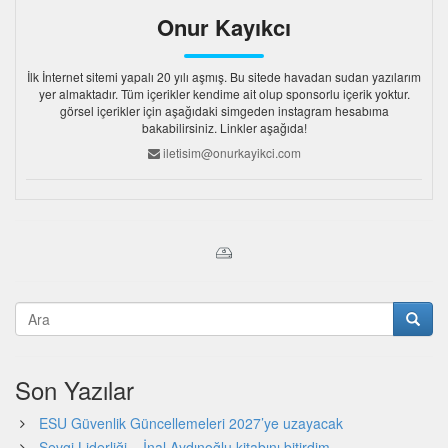
Onur Kayıkcı
İlk İnternet sitemi yapalı 20 yılı aşmış. Bu sitede havadan sudan yazılarım
yer almaktadır. Tüm içerikler kendime ait olup sponsorlu içerik yoktur.
görsel içerikler için aşağıdaki simgeden instagram hesabıma
bakabilirsiniz. Linkler aşağıda!
iletisim@onurkayikci.com
Son Yazılar
ESU Güvenlik Güncellemeleri 2027’ye uzayacak
Sevgi Liderliği – İnal Aydınoğlu kitabını bitirdim