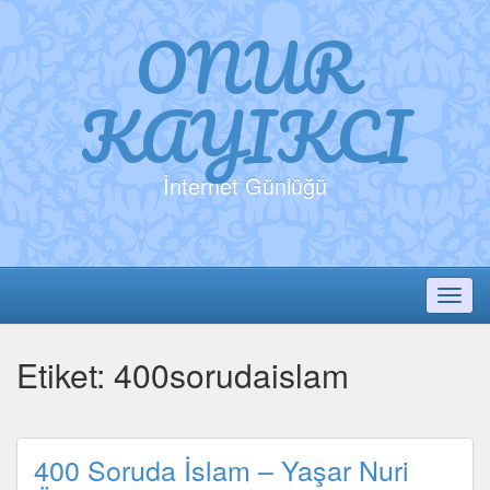
ONUR
KAYIKCI
İnternet Günlüğü
Toggl
Etiket:
400sorudaislam
400 Soruda İslam – Yaşar Nuri