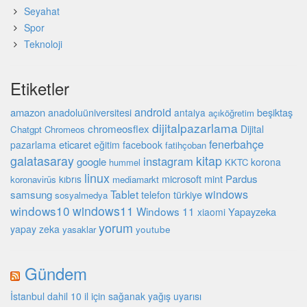
Seyahat
Spor
Teknoloji
Etiketler
android
amazon
beşiktaş
anadoluüniversitesi
antalya
açıköğretim
dijitalpazarlama
chromeosflex
Dijital
Chatgpt
Chromeos
fenerbahçe
eticaret
pazarlama
eğitim
facebook
fatihçoban
galatasaray
kitap
instagram
google
korona
hummel
KKTC
linux
microsoft
mint
Pardus
kıbrıs
koronavirüs
mediamarkt
Tablet
windows
samsung
türkiye
telefon
sosyalmedya
windows10
windows11
Windows 11
Yapayzeka
xiaomi
yorum
yapay zeka
youtube
yasaklar
Gündem
İstanbul dahil 10 il için sağanak yağış uyarısı