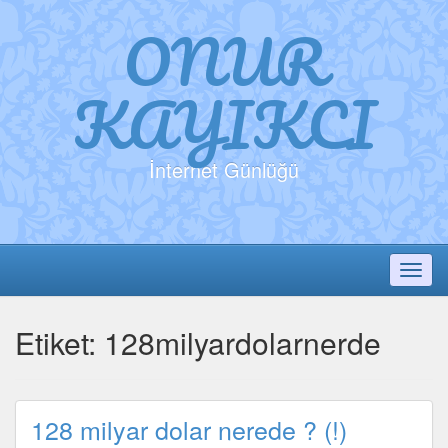
ONUR
KAYIKCI
İnternet Günlüğü
Toggl
Etiket:
128milyardolarnerde
128 milyar dolar nerede ? (!)