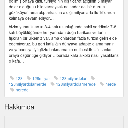
edilmiş ortaya çıktı. türkiye nin dış ticaret açığının 5 milyar
dolar olduğunu bile varsaysak ne kadar acı bir durum
gözüküyor. ama akp arkasına aldığı milyonlarla ile iktidarda
kalmaya devam ediyor…
bizim yunanistan ın 3-4 katı uzunluğunda sahil şeridimiz 7-8
katı büyüklüğünde her yarından doğa harikası ve tarih
fışkıran bir ülkemiz var, ama onlardan fazla turizm geliri elde
edemiyoruz. bu geri kafalığın dünyaya adapte olamamanın
ve yabancıya iyi gözle bakmamanın neticesidir… insanlar
oraya özgürlüğe gidiyor… burada kafa alkolü nasıl yasaklarız
o kafa…
128
128milyar
128milyardolar
128milyardolarnerde
128milyardolarnerede
nerde
nerede
Hakkımda