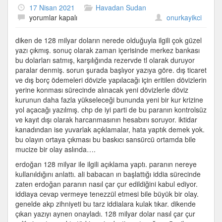
17 Nisan 2021
Havadan Sudan
128
yorumlar kapalı
onurkayikci
milyar
dolar
diken de 128 milyar doların nerede olduğuyla ilgili çok güzel
nerede
yazı çıkmış. sonuç olarak zaman içerisinde merkez bankası
?
bu dolarları satmış, karşılığında rezervde tl olarak duruyor
(!)
paralar denmiş. sorun şurada başlıyor yazıya göre. dış ticaret
için
ve dış borç ödemeleri dövizle yapılacağı için eritilen dövizlerin
yerine konması sürecinde alınacak yeni dövizlerle döviz
kurunun daha fazla yükseleceği bununda yeni bir kur krizine
yol açacağı yazılmış. chp de iyi parti de bu paranın kontrolsüz
ve kayıt dışı olarak harcanmasının hesabını soruyor. iktidar
kanadından ise yuvarlak açıklamalar, hata yaptık demek yok.
bu olayın ortaya çıkması bu baskıcı sansürcü ortamda bile
mucize bir olay aslında….
erdoğan 128 milyar ile ilgili açıklama yaptı. paranın nereye
kullanıldığını anlattı. ali babacan ın başlattığı iddia sürecinde
zaten erdoğan paranın nasıl çar çur edildiğini kabul ediyor.
iddiaya cevap vermeye tenezzül etmesi bile büyük bir olay.
genelde akp zihniyeti bu tarz iddialara kulak tıkar. dikende
çıkan yazıyı aynen onayladı. 128 milyar dolar nasıl çar çur