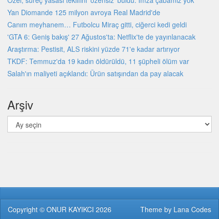
Özel, süreç yasası teklifini 'özensiz' buldu: İmza çabamız yok
Yan Diomande 125 milyon avroya Real Madrid'de
Canım meyhanem… Futbolcu Miraç gitti, ciğerci kedi geldi
'GTA 6: Geniş bakış' 27 Ağustos'ta: Netflix'te de yayınlanacak
Araştırma: Pestisit, ALS riskini yüzde 71'e kadar artırıyor
TKDF: Temmuz'da 19 kadın öldürüldü, 11 şüpheli ölüm var
Salah'ın maliyeti açıklandı: Ürün satışından da pay alacak
Arşiv
Arşiv
Copyright ©
ONUR KAYIKCI
2026
Theme by
Lana Codes