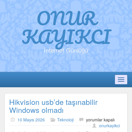
ONUR
KAYIKCI
İnternet Günlüğü
Toggl
Hikvision usb’de taşınabilir
Windows olmadı
Hikvision
10 Mayıs 2026
Teknoloji
yorumlar kapalı
usb’de
onurkayikci
taşınabilir