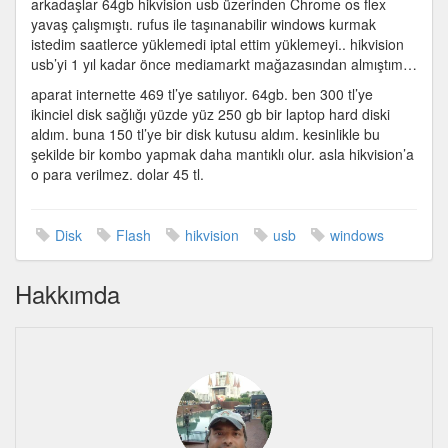
arkadaşlar 64gb hikvision usb üzerinden Chrome os flex
Windows
yavaş çalışmıştı. rufus ile taşınanabilir windows kurmak
olmadı
istedim saatlerce yüklemedi iptal ettim yüklemeyi.. hikvision
için
usb’yi 1 yıl kadar önce mediamarkt mağazasından almıştım…
aparat internette 469 tl’ye satılıyor. 64gb. ben 300 tl’ye
ikinciel disk sağlığı yüzde yüz 250 gb bir laptop hard diski
aldım. buna 150 tl’ye bir disk kutusu aldım. kesinlikle bu
şekilde bir kombo yapmak daha mantıklı olur. asla hikvision’a
o para verilmez. dolar 45 tl.
Disk
Flash
hikvision
usb
windows
Hakkımda