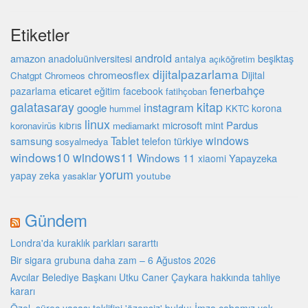
Etiketler
android
amazon
beşiktaş
anadoluüniversitesi
antalya
açıköğretim
dijitalpazarlama
chromeosflex
Dijital
Chatgpt
Chromeos
fenerbahçe
eticaret
pazarlama
eğitim
facebook
fatihçoban
galatasaray
kitap
instagram
google
korona
hummel
KKTC
linux
microsoft
mint
Pardus
kıbrıs
koronavirüs
mediamarkt
Tablet
windows
samsung
türkiye
telefon
sosyalmedya
windows10
windows11
Windows 11
Yapayzeka
xiaomi
yorum
yapay zeka
youtube
yasaklar
Gündem
Londra'da kuraklık parkları sararttı
Bir sigara grubuna daha zam – 6 Ağustos 2026
Avcılar Belediye Başkanı Utku Caner Çaykara hakkında tahliye
kararı