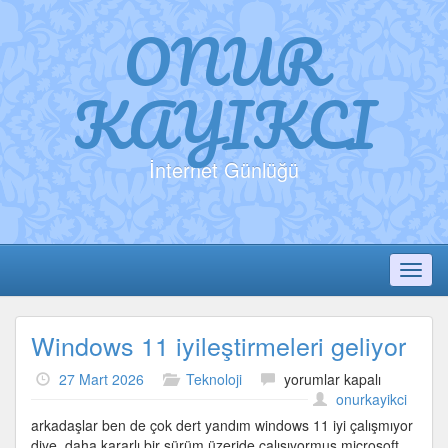
ONUR
KAYIKCI
İnternet Günlüğü
Toggl
Windows 11 iyileştirmeleri geliyor
Windows
27 Mart 2026
Teknoloji
yorumlar kapalı
11
onurkayikci
iyileştirmeleri
arkadaşlar ben de çok dert yandım windows 11 iyi çalışmıyor
geliyor
diye. daha kararlı bir sürüm üzeride çalışıyormuş microsoft.