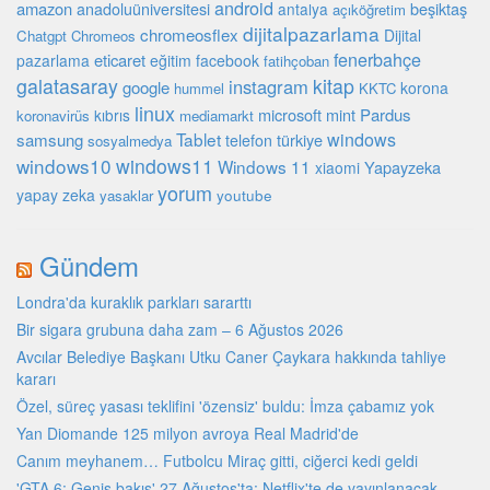
android
amazon
beşiktaş
anadoluüniversitesi
antalya
açıköğretim
dijitalpazarlama
chromeosflex
Dijital
Chatgpt
Chromeos
fenerbahçe
eticaret
pazarlama
eğitim
facebook
fatihçoban
galatasaray
kitap
instagram
google
korona
hummel
KKTC
linux
microsoft
mint
Pardus
kıbrıs
koronavirüs
mediamarkt
Tablet
windows
samsung
türkiye
telefon
sosyalmedya
windows10
windows11
Windows 11
Yapayzeka
xiaomi
yorum
yapay zeka
youtube
yasaklar
Gündem
Londra'da kuraklık parkları sararttı
Bir sigara grubuna daha zam – 6 Ağustos 2026
Avcılar Belediye Başkanı Utku Caner Çaykara hakkında tahliye
kararı
Özel, süreç yasası teklifini 'özensiz' buldu: İmza çabamız yok
Yan Diomande 125 milyon avroya Real Madrid'de
Canım meyhanem… Futbolcu Miraç gitti, ciğerci kedi geldi
'GTA 6: Geniş bakış' 27 Ağustos'ta: Netflix'te de yayınlanacak