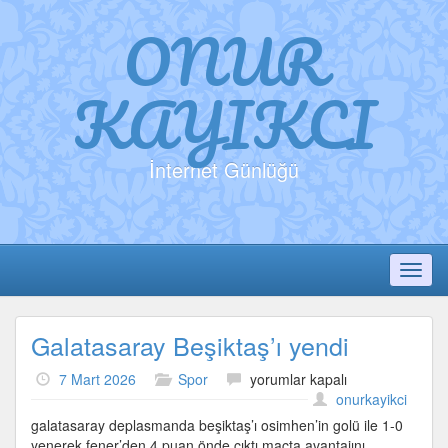
ONUR
KAYIKCI
İnternet Günlüğü
Toggl
Galatasaray Beşiktaş’ı yendi
Galatasaray
7 Mart 2026
Spor
yorumlar kapalı
Beşiktaş’ı
onurkayikci
yendi
galatasaray deplasmanda beşiktaş’ı osimhen’in golü ile 1-0
için
yenerek fener’den 4 puan önde çıktı maçta avantajını