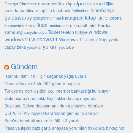
dijitalpazarlama
chromeosflex
Dijital
Chatgpt
Chromeos
fenerbahçe
eticaret
pazarlama
eğitim
facebook
fatihçoban
galatasaray
kitap
instagram
google
korona
hummel
KKTC
linux
microsoft
mint
Pardus
kıbrıs
koronavirüs
mediamarkt
Tablet
windows
samsung
türkiye
telefon
sosyalmedya
windows10
windows11
Windows 11
Yapayzeka
xiaomi
yorum
yapay zeka
youtube
yasaklar
Gündem
İstanbul dahil 10 il için sağanak yağış uyarısı
Osman Kavala 3 bin 202 gündür hapiste
Türkiye'de dört kişiden üçü internet bankacılığı kullanıyor
Galatasaray'dan sekiz kişi hakkında suç duyurusu
Beşiktaş, Çekya deplasmanından galibiyetle dönüyor
UEFA, FIFA'yı boykot kararından geri adım atmıyor
Şam'da bombalı saldırı: İki ölü, 13 yaralı
'Yasa'ya ilişkin bazı garip anayasa yorumları hakkında birkaç not