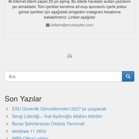
İlk İnternet sitemi yapalı 20 yılı aşmış. Bu sitede havadan sudan yazılarım
yer almaktadır. Tüm içerikler kendime ait olup sponsorlu içerik yoktur.
görsel içerikler için aşağıdaki simgeden instagram hesabıma
bakabilirsiniz. Linkler aşağıda!
iletisim@onurkayikci.com
Son Yazılar
ESU Güvenlik Güncellemeleri 2027’ye uzayacak
Sevgi Liderliği – İnal Aydınoğlu kitabını bitirdim
Bursa Şehirlerarası Otobüs Terminali
windows 11 26h2
WPS Office’i sildim