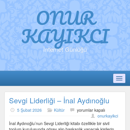
ONUR
KAYIKCI
İnternet Günlüğü
Toggl
Sevgi Liderliği – İnal Aydınoğlu
Sevgi
5 Şubat 2026
Kültür
yorumlar kapalı
Liderliği
onurkayikci
–
İnal Aydınoğlu’nun Sevgi Liderliği kitabı özellikle bir sivil
İnal
toplum kuruluşunda görev alıp başkanlık yapacak kişilerin