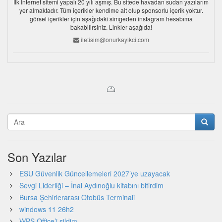
İlk İnternet sitemi yapalı 20 yılı aşmış. Bu sitede havadan sudan yazılarım
yer almaktadır. Tüm içerikler kendime ait olup sponsorlu içerik yoktur.
görsel içerikler için aşağıdaki simgeden instagram hesabıma
bakabilirsiniz. Linkler aşağıda!
iletisim@onurkayikci.com
Son Yazılar
ESU Güvenlik Güncellemeleri 2027’ye uzayacak
Sevgi Liderliği – İnal Aydınoğlu kitabını bitirdim
Bursa Şehirlerarası Otobüs Terminali
windows 11 26h2
WPS Office’i sildim