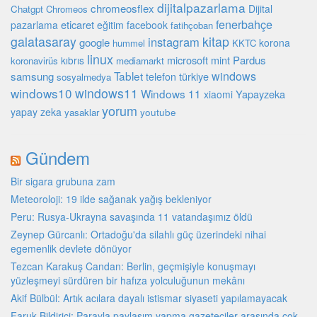
dijitalpazarlama
chromeosflex
Dijital
Chatgpt
Chromeos
fenerbahçe
eticaret
pazarlama
eğitim
facebook
fatihçoban
galatasaray
kitap
instagram
google
korona
hummel
KKTC
linux
microsoft
mint
Pardus
kıbrıs
koronavirüs
mediamarkt
Tablet
windows
samsung
türkiye
telefon
sosyalmedya
windows10
windows11
Windows 11
Yapayzeka
xiaomi
yorum
yapay zeka
youtube
yasaklar
Gündem
Bir sigara grubuna zam
Meteoroloji: 19 ilde sağanak yağış bekleniyor
Peru: Rusya-Ukrayna savaşında 11 vatandaşımız öldü
Zeynep Gürcanlı: Ortadoğu'da silahlı güç üzerindeki nihai
egemenlik devlete dönüyor
Tezcan Karakuş Candan: Berlin, geçmişiyle konuşmayı
yüzleşmeyi sürdüren bir hafıza yolculuğunun mekânı
Akif Bülbül: Artık acılara dayalı istismar siyaseti yapılamayacak
Faruk Bildirici: Parayla paylaşım yapma gazeteciler arasında çok