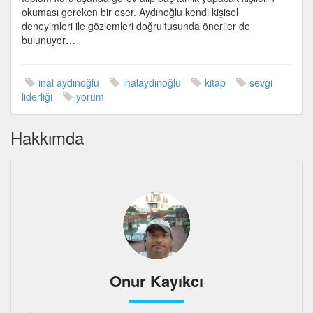
Aydınoğlu
okuması gereken bir eser. Aydınoğlu kendi kişisel
için
deneyimleri ile gözlemleri doğrultusunda öneriler de
bulunuyor…
inal aydınoğlu
inalaydınoğlu
kitap
sevgi
liderliği
yorum
Hakkımda
Onur Kayıkcı