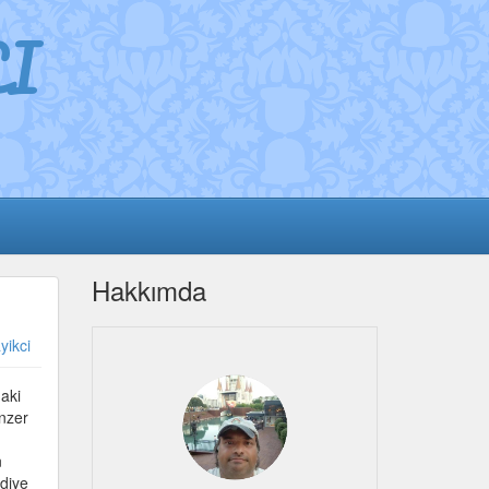
I
Hakkımda
yikci
aki
enzer
n
 diye