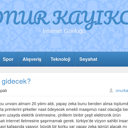
ONUR KAYIKC
İnternet Günlüğü
Spor
Alışveriş
Teknoloji
Seyahat
 gidecek?
palı
onurka
i bu unvanı almam 20 yılımı aldı, yapay zeka bunu benden alırsa toplumd
rta primlerini şirketler nasıl ödeyecek emekli maaşımızı nasıl olacağa b
rın uzayda elektrik üretmesine, çinlilerin binbir çeşit elektronik ürün
şatı internet iletmesine şaşırmamak gerek. türkiye’de vizyon sahibi insa
ayi kafasında yaşıyor. büyük bir korku var yapay zeka işimizi alacak mı