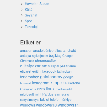
Havadan Sudan
Kültür
Seyahat
Spor
Teknoloji
Etiketler
android
amazon
anadoluüniversitesi
beşiktaş
antalya
açıköğretim
Chatgpt
chromeosflex
Chromeos
dijitalpazarlama
Dijital pazarlama
eticaret
eğitim
facebook
fatihçoban
galatasaray
fenerbahçe
google
kitap
instagram
korona
hummel
KKTC
linux
kıbrıs
koronavirüs
mediamarkt
microsoft
mint
Pardus
samsung
Tablet
türkiye
telefon
sosyalmedya
windows10
windows11
windows