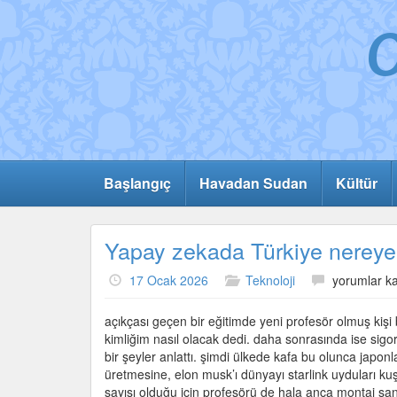
Başlangıç
Havadan Sudan
Kültür
Yapay zekada Türkiye nereye
Yapay
17 Ocak 2026
Teknoloji
yorumlar ka
zekada
Türkiye
açıkçası geçen bir eğitimde yeni profesör olmuş kiş
nereye
kimliğim nasıl olacak dedi. daha sonrasında ise sigo
gidecek?
bir şeyler anlattı. şimdi ülkede kafa bu olunca japonla
için
üretmesine, elon musk’ı dünyayı starlink uyduları ku
sayısı olduğu için profesörü de hala anca montaj san