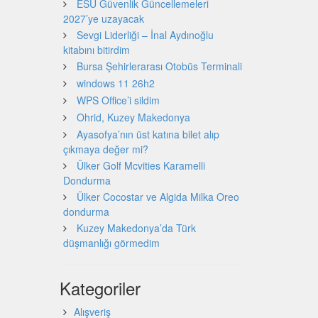
ESU Güvenlik Güncellemeleri
2027’ye uzayacak
Sevgi Liderliği – İnal Aydınoğlu
kitabını bitirdim
Bursa Şehirlerarası Otobüs Terminali
windows 11 26h2
WPS Office’i sildim
Ohrid, Kuzey Makedonya
Ayasofya’nın üst katına bilet alıp
çıkmaya değer mi?
Ülker Golf Mcvities Karamelli
Dondurma
Ülker Cocostar ve Algida Milka Oreo
dondurma
Kuzey Makedonya’da Türk
düşmanlığı görmedim
Kategoriler
Alışveriş