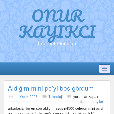
ONUR
KAYIKCI
İnternet Günlüğü
Toggl
Aldığım mini pc’yi boş gördüm
Aldığım
11 Ocak 2026
Teknoloji
yorumlar kapalı
mini
onurkayikci
pc’yi
arkadaşlar bu en son aldığım asus n4500 celeron mini pc’yi
boş
bazı pazar yerlerinde ram’siz ve ssd’siz olarak satılıdığını