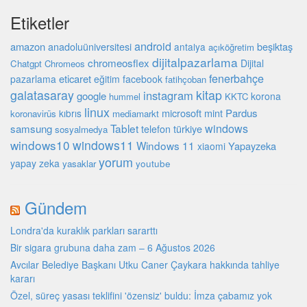
Etiketler
android
amazon
beşiktaş
anadoluüniversitesi
antalya
açıköğretim
dijitalpazarlama
chromeosflex
Dijital
Chatgpt
Chromeos
fenerbahçe
eticaret
pazarlama
eğitim
facebook
fatihçoban
galatasaray
kitap
instagram
google
korona
hummel
KKTC
linux
microsoft
mint
Pardus
kıbrıs
koronavirüs
mediamarkt
Tablet
windows
samsung
türkiye
telefon
sosyalmedya
windows10
windows11
Windows 11
Yapayzeka
xiaomi
yorum
yapay zeka
youtube
yasaklar
Gündem
Londra'da kuraklık parkları sararttı
Bir sigara grubuna daha zam – 6 Ağustos 2026
Avcılar Belediye Başkanı Utku Caner Çaykara hakkında tahliye
kararı
Özel, süreç yasası teklifini 'özensiz' buldu: İmza çabamız yok