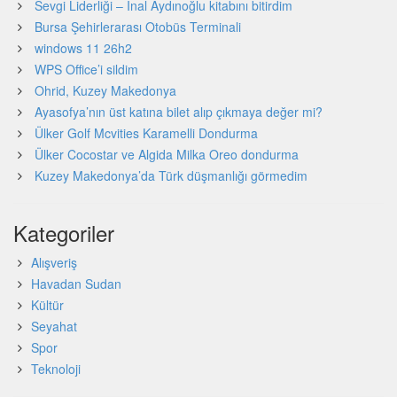
Sevgi Liderliği – İnal Aydınoğlu kitabını bitirdim
Bursa Şehirlerarası Otobüs Terminali
windows 11 26h2
WPS Office’i sildim
Ohrid, Kuzey Makedonya
Ayasofya’nın üst katına bilet alıp çıkmaya değer mi?
Ülker Golf Mcvities Karamelli Dondurma
Ülker Cocostar ve Algida Milka Oreo dondurma
Kuzey Makedonya’da Türk düşmanlığı görmedim
Kategoriler
Alışveriş
Havadan Sudan
Kültür
Seyahat
Spor
Teknoloji