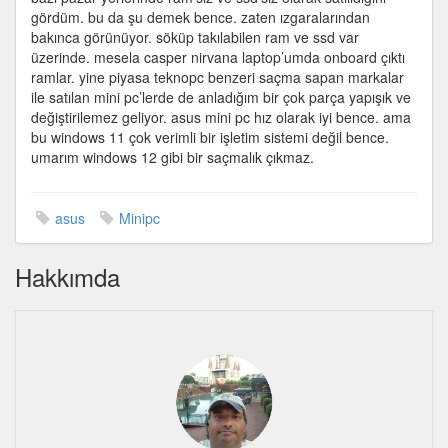
gördüm
gördüm. bu da şu demek bence. zaten ızgaralarından
için
bakınca görünüyor. söküp takılabilen ram ve ssd var
üzerinde. mesela casper nirvana laptop’umda onboard çıktı
ramlar. yine piyasa teknopc benzeri saçma sapan markalar
ile satılan mini pc’lerde de anladığım bir çok parça yapışık ve
değiştirilemez geliyor. asus mini pc hız olarak iyi bence. ama
bu windows 11 çok verimli bir işletim sistemi değil bence.
umarım windows 12 gibi bir saçmalık çıkmaz.
asus
Minipc
Hakkımda